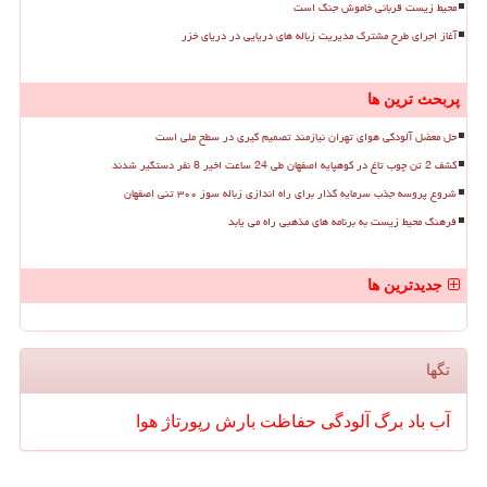
محیط زیست قربانی خاموش جنگ است
آغاز اجرای طرح مشترک مدیریت زباله های دریایی در دریای خزر
پربحث ترین ها
حل معضل آلودگی هوای تهران نیازمند تصمیم گیری در سطح ملی است
کشف 2 تن چوب تاغ در کوهپایه اصفهان طی 24 ساعت اخیر 8 نفر دستگیر شدند
شروع پروسه جذب سرمایه گذار برای راه اندازی زباله سوز ۳۰۰ تنی اصفهان
فرهنگ محیط زیست به برنامه های مذهبی راه می یابد
جدیدترین ها
تگها
آب
باد
برگ
آلودگی
حفاظت
بارش
رپورتاژ
هوا