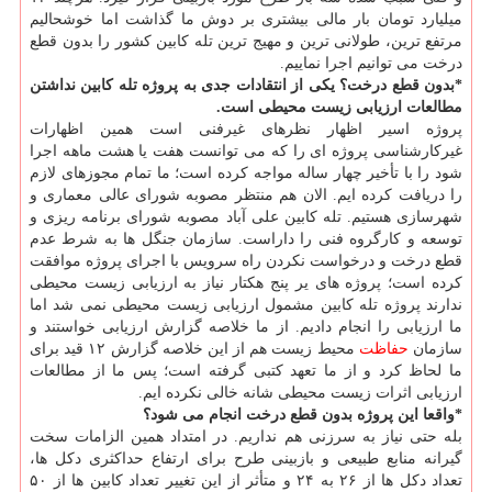
میلیارد تومان بار مالی بیشتری بر دوش ما گذاشت اما خوشحالیم
مرتفع ترین، طولانی ترین و مهیج ترین تله كابین كشور را بدون قطع
درخت می توانیم اجرا نماییم.
*بدون قطع درخت؟ یكی از انتقادات جدی به پروژه تله كابین نداشتن
مطالعات ارزیابی زیست محیطی است.
پروژه اسیر اظهار نظرهای غیرفنی است همین اظهارات
غیركارشناسی پروژه ای را كه می توانست هفت یا هشت ماهه اجرا
شود را با تأخیر چهار ساله مواجه كرده است؛ ما تمام مجوزهای لازم
را دریافت كرده ایم. الان هم منتظر مصوبه شورای عالی معماری و
شهرسازی هستیم. تله كابین علی آباد مصوبه شورای برنامه ریزی و
توسعه و كارگروه فنی را داراست. سازمان جنگل ها به شرط عدم
قطع درخت و درخواست نكردن راه سرویس با اجرای پروژه موافقت
كرده است؛ پروژه های یر پنج هكتار نیاز به ارزیابی زیست محیطی
ندارند پروژه تله كابین مشمول ارزیابی زیست محیطی نمی شد اما
ما ارزیابی را انجام دادیم. از ما خلاصه گزارش ارزیابی خواستند و
سازمان
حفاظت
محیط زیست هم از این خلاصه گزارش ۱۲ قید برای
ما لحاظ كرد و از ما تعهد كتبی گرفته است؛ پس ما از مطالعات
ارزیابی اثرات زیست محیطی شانه خالی نكرده ایم.
*واقعا این پروژه بدون قطع درخت انجام می شود؟
بله حتی نیاز به سرزنی هم نداریم. در امتداد همین الزامات سخت
گیرانه منابع طبیعی و بازبینی طرح برای ارتفاع حداكثری دكل ها،
تعداد دكل ها از ۲۶ به ۲۴ و متأثر از این تغییر تعداد كابین ها از ۵۰