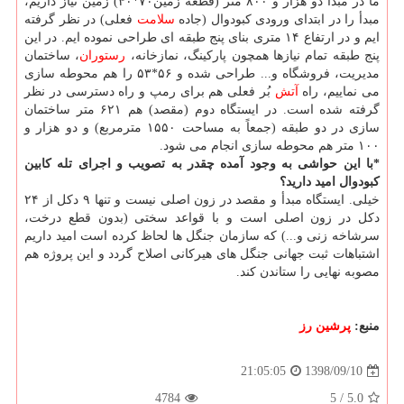
ما در مبدأ دو هزار و ۸۰۰ متر (قطعه زمین۷۰*۴۰) زمین نیاز داریم،
مبدأ را در ابتدای ورودی كبودوال (جاده
سلامت
فعلی) در نظر گرفته
ایم و در ارتفاع ۱۴ متری بنای پنج طبقه ای طراحی نموده ایم. در این
پنج طبقه تمام نیازها همچون پاركینگ، نمازخانه،
رستوران
، ساختمان
مدیریت، فروشگاه و... طراحی شده و ۵۶*۵۳ را هم محوطه سازی
می نماییم، راه
آتش
بُر فعلی هم برای رمپ و راه دسترسی در نظر
گرفته شده است. در ایستگاه دوم (مقصد) هم ۶۲۱ متر ساختمان
سازی در دو طبقه (جمعاً به مساحت ۱۵۵۰ مترمربع) و دو هزار و
۱۰۰ متر هم محوطه سازی انجام می شود.
*با این حواشی به وجود آمده چقدر به تصویب و اجرای تله كابین
كبودوال امید دارید؟
خیلی. ایستگاه مبدأ و مقصد در زون اصلی نیست و تنها ۹ دكل از ۲۴
دكل در زون اصلی است و با قواعد سختی (بدون قطع درخت،
سرشاخه زنی و...) كه سازمان جنگل ها لحاظ كرده است امید داریم
اشتباهات ثبت جهانی جنگل های هیركانی اصلاح گردد و این پروژه هم
مصوبه نهایی را ستاندن كند.
منبع:
پرشین رز
1398/09/10
21:05:05
4784
5
/
5.0