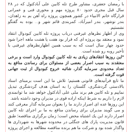
با رمضان جعفری، مشاور طرح تله كابین علی آبادكتول كه در ۲۸
سال قبل مجری حدود ۸۰ پروژه مهم و محوری فنی و عمرانی
قرارگاه خاتم الانبیاء در كشور همچون پروژه راه آهن بم به زاهدان،
بندر نوشهر، بندر امیرآباد، كمربندی قائم شهر و... بوده به گفتگو
نشستیم.
وی از اظهار نظرهای غیرفنی درباب پروژه تله كابین كبودوال انتقاد
نمود و معتقد بود پروژه ای كه قرار بود هفت یا هشت ماهه اجرا شود
حدود چهار سال است كه به سبب همین اظهارنظرهای غیرفنی با
تأخیر روبه رو شده است.
*این روزها انتقادهای زیادی به تله كابین كبودوال وارد است و برخی
معتقدند به سبب اصرار بعضی از مسئولان برای رساندن منافع به
تعداد محدودی سرمایه گذار، شائبه خروج كبودوال از ثبت جهانی
قوت گرفته است.
ما تابع فرآنیدهای قانونی هستیم؛ تلاش ما این است برمبنای اسناد
بالادستی گردشگری، گلستان را به استان هدف گردشگری تبدیل
نماییم و تله كابین هم برند ملی علی آبادكتول خواهد شد ما توانمندی
لازم را داریم به شرط اینكه اراده قوی در مدیران وجود داشته باشد.
این روزها عده ای اصرار دارند ما را بعنوان سرمایه گذار معرفی كنند
و می گویند مدیران برای رساندن منافع به ما بر اجرای تله كابین
اصرار دارند این یك اشتباه محض است؛ زمان برگزاری مناقصه؛ طبق
قانون مدیریت پارك های جنگلی در محدوده شهرها به شهرداری ها
واگذار شده بود و شركت ما هم برنده مناقصه مطالعه و اجرای پروژه