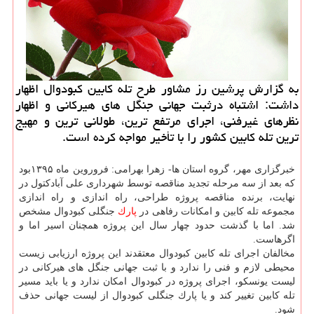
به گزارش پرشین رز مشاور طرح تله كابین كبودوال اظهار
داشت: اشتباه درثبت جهانی جنگل های هیركانی و اظهار
نظرهای غیرفنی، اجرای مرتفع ترین، طولانی ترین و مهیج
ترین تله كابین كشور را با تأخیر مواجه كرده است.
خبرگزاری مهر، گروه استان ها- زهرا بهرامی: فروروین ماه ۱۳۹۵بود
كه بعد از سه مرحله تجدید مناقصه توسط شهرداری علی آبادكتول در
نهایت، برنده مناقصه پروژه طراحی، راه اندازی و راه اندازی
مجموعه تله كابین و امكانات رفاهی در
پارك
جنگلی كبودوال مشخص
شد. اما با گذشت حدود چهار سال این پروژه همچنان اسیر اما و
اگرهاست.
مخالفان اجرای تله كابین كبودوال معتقدند این پروژه ارزیابی زیست
محیطی لازم و فنی را ندارد و با ثبت جهانی جنگل های هیركانی در
لیست یونسكو، اجرای پروژه در كبودوال امكان ندارد و یا باید مسیر
تله كابین تغییر كند و یا پارك جنگلی كبودوال از لیست جهانی حذف
شود.