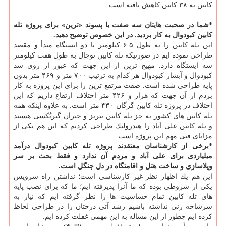
كابین به ۳۸ كابین كاهش یافته است.
*شما در صحبت هایتان سه صفت با پسوند «ترین» برای پروژه تله
كابین كبودوال به كار بردید. در این خصوص توضیح دهید.
این تله كابین را به طول ۶.۵ كیلومتر با دو ایستگاه مبدأ و مقصد
طراحی نموده ایم در صورتیكه تله كابین توچال به طول هفت كیلومتر
سه ایستگاه دارد. مهیج ترین از این جهت كه عبور از روی سد
كبودوال و آبشار كبودوال هر كدام به ترتیب ۷۰۰ متر و ۴۶۹ متر بدون
پایه طراحی شده است. صفت مرتفع ترین را برای این پروژه به كار
بردم از آن جهت كه هزار و ۴۲۶ متر اختلاف ارتفاع داریم كه این
اختلاف در پروژه تله كابین گرگان ۴۳۰ متر است. به علاوه اینكه همه
تله كابین های كشور به جز تله كابین تبریز و حیران گیربُكسی هستند
و تله كابین علی آباد را هیدرولیك طراحی كردیم كه این هم یكی از
مزایای فنی مهم این پروژه است.
*برخی از كارشناسان معتقدند پروژه تله كابین كبودوال درآمد
میلیاردی برای علی آباد و مردم آن ندارد و فقط بحث بر سر
ویلاسازی و ساخت هتل و اقامتگاه در دل جنگل است.
این هم یك اظهار نظر غیر كارشناسی است؛ نداشتن راه سرویس
یكی از شروطی بوده كه ما آنرا پذیرفته ایم؛ ما كه برای نصب پایه
های تله كابین تمام حساسیت ها را نظر گرفته ایم كه نیاز به
سرشاخه زنی نداشته باشیم رشد آتی درختان را در طراحی لحاظ
كرده ایم چطور از این مساله به این مهمی غفلت كرده ایم.