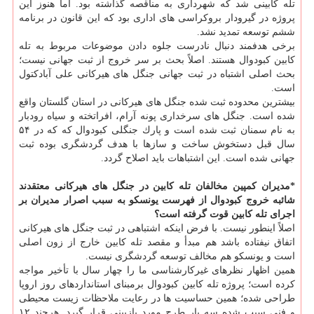
تله كابینی شد كه شهرداری به مناقصه گذاشته بود. اما هنوز این
پروژه در گیرودار بروكراسی های اداری بود كه این قانون در برنامه
ششم توسعه تمدید نشد.
برخی هدفمند دنبال نادرست جلوه دادن موضوعات مربوط به تله
كابین كبودوال هستند. اصلاً بحث بر سر خروج از ثبت جهانی نیست؛
بحث اصلی اشتباه در ثبت جهانی جنگل های هیركانی علی آبادكتول
است.
بیشترین محدوده ثبت شده جنگل های هیركانی در استان گلستان واقع
شده است. جنگل های سرخداری پونه آرام، افراتخته و سیاه رودبار
به نام سمنان ثبت شده است و پارك جنگلی كبودوال كه كه در ۵۴
سال قبل دستخوش ساخت و سازها با هدف گردشگری بوده ثبت
جهانی شده است. این اشتباهات باید اصلاح گردد.
*مدیران كمپین مخالفان تله كابین در جنگل های هیركانی معتقدند
شائبه خروج كبودوال از فهرست یونسكو به سبب اصرار مدیران بر
اجرای تله كابین قوت گرفته است؟
اصلاً اینطور نیست. با فرض اینكه اشتباهی در ثبت جنگل های هیركانی
اتفاق نیفتاده باشد هم مبدأ و مقصد تله كابین خارج از زون اصلی
است و یونسكو هم مخالف توسعه گردشگری نیست.
همین اظهار نظرهای غیركارشناسی ما را چهار سال با تأخیر مواجه
كرده است؛ پروژه تله كابین كبودوال برمبنای استانداردهای روز اروپا
طراحی شده؛ همین حساسیت ها در رعایت ملاحظات زیست محیطی
و فنی سبب شده سه بار طرح مورد بازبینی قرار گیرد. هرچند ۱۲