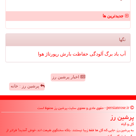
جدیدترین ها
تگها
آب
باد
برگ
آلودگی
حفاظت
بارش
رپورتاژ
هوا
اخبار پرشین رز
پرشین رز : خانه
persianrose.ir - حقوق مادی و معنوی سایت پرشین رز محفوظ است
پرشین رز
گل و گیاه
به پرشین رز، جایی که گل ها فقط زیبا نیستند، بلکه سخنگوی طبیعت اند، خوش آمدید! فراتر از