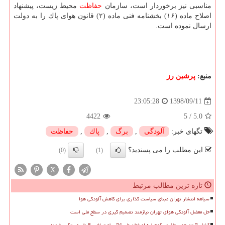
مناسبی نیز برخوردار است، سازمان
حفاظت
محیط زیست، پیشنهاد
اصلاح ماده (۱۶) بخشنامه فنی ماده (۲) قانون هوای پاك را به دولت
ارسال نموده است.
منبع:
پرشین رز
1398/09/11
23:05:28
4422
5
/
5.0
تگهای خبر:
آلودگی
,
برگ
,
پاك
,
حفاظت
این مطلب را می پسندید؟
(0)
(1)
X
تازه ترین مطالب مرتبط
سیاهه انتشار تهران مبنای سیاست گذاری برای کاهش آلودگی هوا
حل معضل آلودگی هوای تهران نیازمند تصمیم گیری در سطح ملی است