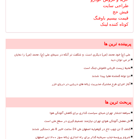
طراحی سایت
فیش حج
قیمت بیسیم باوفنگ
کوتاه کننده لینک
پربیننده ترین ها
علی (ع) خود محمد (ص) دیگری است، و شگفت تر آنکه در سیمای علی (ع)، محمد (ص) را نمایان
تر می توان دید
محیط زیست قربانی خاموش جنگ است
دو توله گمشده هلیا پیدا شدند
آغاز اجرای طرح مشترک مدیریت زباله های دریایی در دریای خزر
پربحث ترین ها
سیاهه انتشار تهران مبنای سیاست گذاری برای کاهش آلودگی هوا
حل معضل آلودگی هوای تهران نیازمند تصمیم گیری در سطح ملی است
کشف 2 تن چوب تاغ در کوهپایه اصفهان طی 24 ساعت اخیر 8 نفر دستگیر شدند
شروع پروسه جذب سرمایه گذار برای راه اندازی زباله سوز ۳۰۰ تنی اصفهان