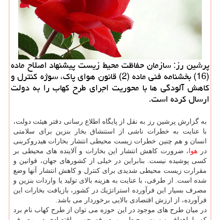
پرشین رز: سازمان حفاظت محیط زیست پیشنهاد اصلاح ماده
(16) بخشنامه فنی ماده (2) قانون هوای پاك، سوژه كنترل و
كاهش آلودگی ها با محوریت اجرای طرح كهاب را به دولت
ارسال كرده است.
به گزارش پرشین رز به نقل از پایگاه اطلاع رسانی دفتر هیئت دولت،
با عنایت به خطرات ناشی از استنشاق بخار بنزین برای سلامتی
انسان و هم چنین خطرات زیست محیطی انتشار بخارات هیدروكربنی
در
هوا
، ضرورت كاهش انتشار این بخارات و آلاینده های محیطی بر
كسی پوشیده نیست. بنابراین در خیلی از كشورهای جهان، قوانین و
مقرارت زیست محیطی شدیدی برای كنترل و كاهش انتشار آنها وضع
شده است. از طرفی، با عنایت به هزینه بالای تولید یا واردات بنزین و
مصرف بسیار این فرآورده استراتژیك در كشور، بازیافت بخارات این
فرآورده، از ارزش اقتصادی بالایی برخوردار می باشد.
در میان طرح های موجود در این حوزه می توان از طرح كهاب نام برد
كه با اهداف زیست محیطی و صرفه جویی اقتصادی در مصرف