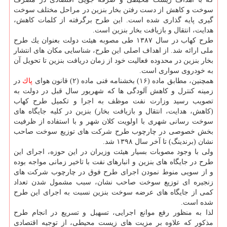
سوخت و كاهش از دست رفتن بخار بنزین در مراحل مختلف سوخت
گیری پایه گذاری شده است. این طرح برگرفته از كلمات كاهش،
هدایت، انتقال و بازیافت بخار بنزین است.
طرح كهاب در سال ۱۳۸۷ طی مصوبه هیئت دولت بعنوان یك طرح
ملی ارائه شد. از اهداف اصلی این طرح، شناسایی مكان های انتشار
بخار بنزین در محدوده فعالیت خود از زمان دریافت بنزین تا تحویل آن
به خودروی سواری است.
همچنین، مطابق ماده (۱۶) بخشنامه فنی ماده (۲) قانون هوای
پاك
در
زمینه كنترل و كاهش آلودگی ها كه شهریور سال قبل در دولت به
تصویب رسید وزارت نفت موظف به اجرا و تكمیل طرح كهاب
(كاهش، هدایت، انتقال و بازیافت بخار) بنزین در كلیه جایگاه های
سوخت رسانی شهری با اولویت كلان شهر و با استفاده از ظرفیت
بخش خصوصی در چارچوب طرح شركت های توزیع سوخت صاحب
نشان (برندینگ) تا آخر سال ۱۳۹۸ شد.
ولی با وجود مصوبات بسیار هیئت وزیران در این حوزه، اجرای این
طرح در جایگاه های بنزین و انبارهای نفت با تاخیر زمانی مواجه بوده
و از سویی منوط نمودن اجرای طرح فوق در چارچوب شركت های
زنجیره ای توزیع سوخت صاحب نشان، سبب مشمول شدن تعداد
كمی از جایگاه های عرضه سوخت بنزین نسبت به اجرای این طرح
شده است.
لذا به منظور رفع موانع اجرایی، تسهیل و تسریع در انجام طرح
مذكور كه علاوه بر مزیت های زیست محیطی، از توجیه اقتصادی