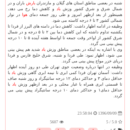
شنبه در بعضی مناطق استان های گیلان و مازندران
بارش
باران و در
شمال شرق و شرق كشور وزش
باد
و كاهش دما رخ می دهد،
همینطور از بعد ازظهر امروز و طی روز جمعه دمای
هوا
در نوار
شمالی كشور ۳ تا ۶ درجه كاسته می شود.
وظیفه در ادامه اظهار داشت: كاهش دما در دامنه های البرز از فردا تا
یكشنبه تداوم داشته كه این كاهش دما بین ۲ تا ۵ درجه و در شمال
شرق كشور از اواخر وقت جمعه تا اواسط هفته آینده ۵ تا ۱۰ درجه
پیش بینی می گردد.
وی با اشاره به اینكه در بعضی مناطق وزش
باد
شدید هم پیش بینی
می شود، اظهار نمود: طی فردا و شنبه، شرق خلیج فارس و فردا
دریای خزر مواج پیش بینی می گردد.
وظیفه در انتها درباره وضعیت جوی تهران طی دو روز آینده اظهار
داشت: آسمان تهران فردا كمی ابری تا نیمه ابری گاهی وزش
باد
با
حداقل دمای ۳ و حداكثر دمای ۱۲ درجه سانتیگراد و روز شنبه صاف
تا قسمتی ابری همراه با غبار محلی و در بعد ازظهر وزش
باد
با
حداقل دمای۱ و حداكثر دمای ۱۰ درجه سانتیگراد پیش بینی می
گردد.
1396/09/09
23:58:04
5607
5
/
5.0