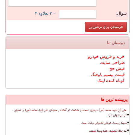
سوال:
= ۲ بعلاوه ۳
دوستان ما
خرید و فروش خودرو
طراحی سایت
فیش حج
قیمت بیسیم باوفنگ
کوتاه کننده لینک
پربیننده ترین ها
علی (ع) خود محمد (ص) دیگری است، و شگفت تر آنکه در سیمای علی (ع)، محمد (ص) را نمایان
تر می توان دید
محیط زیست قربانی خاموش جنگ است
دو توله گمشده هلیا پیدا شدند