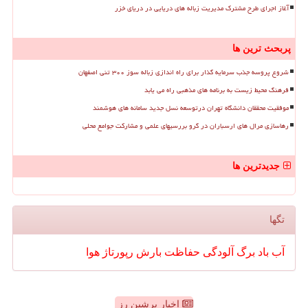
آغاز اجرای طرح مشترک مدیریت زباله های دریایی در دریای خزر
پربحث ترین ها
شروع پروسه جذب سرمایه گذار برای راه اندازی زباله سوز ۳۰۰ تنی اصفهان
فرهنگ محیط زیست به برنامه های مذهبی راه می یابد
موفقیت محققان دانشگاه تهران درتوسعه نسل جدید سامانه های هوشمند
رهاسازی مرال های ارسباران در گرو بررسیهای علمی و مشارکت جوامع محلی
جدیدترین ها
تگها
آب
باد
برگ
آلودگی
حفاظت
بارش
رپورتاژ
هوا
اخبار پرشین رز