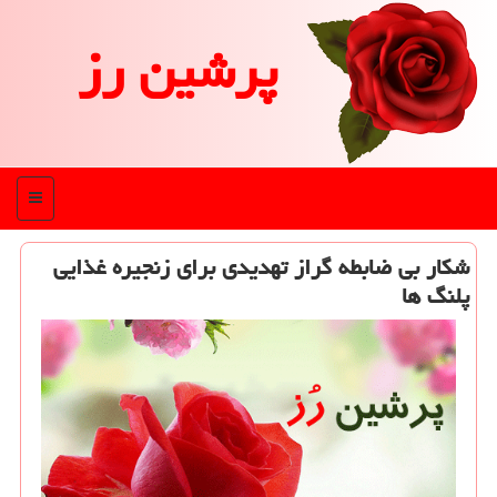
پرشین رز
منو
شكار بی ضابطه گراز تهدیدی برای زنجیره غذایی
پلنگ ها