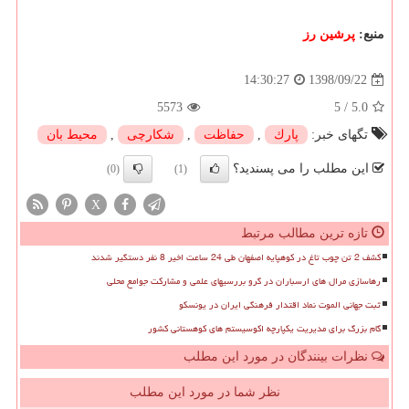
منبع:
پرشین رز
1398/09/22
14:30:27
5573
5
/
5.0
تگهای خبر:
پارك
,
حفاظت
,
شكارچی
,
محیط بان
این مطلب را می پسندید؟
(0)
(1)
X
تازه ترین مطالب مرتبط
کشف 2 تن چوب تاغ در کوهپایه اصفهان طی 24 ساعت اخیر 8 نفر دستگیر شدند
رهاسازی مرال های ارسباران در گرو بررسیهای علمی و مشارکت جوامع محلی
ثبت جهانی الموت نماد اقتدار فرهنگی ایران در یونسکو
گام بزرگ برای مدیریت یکپارچه اکوسیستم های کوهستانی کشور
نظرات بینندگان در مورد این مطلب
نظر شما در مورد این مطلب