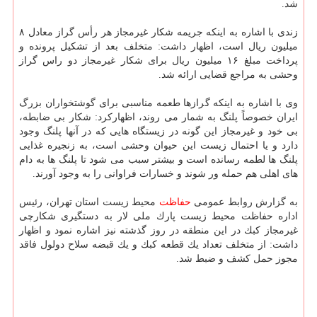
شد.
زندی با اشاره به اینكه جریمه شكار غیرمجاز هر رأس گراز معادل ۸
میلیون ریال است، اظهار داشت: متخلف بعد از تشكیل پرونده و
پرداخت مبلغ ۱۶ میلیون ریال برای شكار غیرمجاز دو راس گراز
وحشی به مراجع قضایی ارائه شد.
وی با اشاره به اینكه گرازها طعمه مناسبی برای گوشتخواران بزرگ
ایران خصوصاً پلنگ به شمار می روند، اظهاركرد: شكار بی ضابطه،
بی خود و غیرمجاز این گونه در زیستگاه هایی كه در آنها پلنگ وجود
دارد و یا احتمال زیست این حیوان وحشی است، به زنجیره غذایی
پلنگ ها لطمه رسانده است و بیشتر سبب می شود تا پلنگ ها به دام
های اهلی هم حمله ور شوند و خسارات فراوانی را به وجود آورند.
به گزارش روابط عمومی
حفاظت
محیط زیست استان تهران، رئیس
اداره حفاظت محیط زیست پارك ملی لار به دستگیری شكارچی
غیرمجاز كبك در این منطقه در روز گذشته نیز اشاره نمود و اظهار
داشت: از متخلف تعداد یك قطعه كبك و یك قبضه سلاح دولول فاقد
مجوز حمل كشف و ضبط شد.