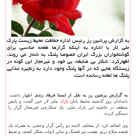
به گزارش پرشین رز رئیس اداره حفاظت محیط زیست پارك
ملی لار با اشاره به اینكه گرازها طعمه مناسبی برای
گوشتخواران بزرگ ایران خصوصاً پلنگ به شمار می روند،
اظهاركرد: شكار بی ضابطه، بی خود و غیرمجاز این گونه در
زیستگاه هایی كه در آنها پلنگ وجود دارد به زنجیره غذایی
پلنگ ها لطمه رسانده است.
به گزارش پرشین رز به نقل از ایسنا فرهاد زندی
اظهار داشت:
بامدادان روز گذشته محیط بانان
پارك
ملی لار حین گشت و پایش
منطقه در حاشیه این پارك ملی، یك شكارچی غیرمجاز گراز را
دستگیر كردند.
وی اضافه كرد: از متخلف لاشه دو رأس گراز وحشی به همراه یك
قبضه سلاح برنو، هشت تیر فشنگ و سایر ادوات شكار كشف و ضبط