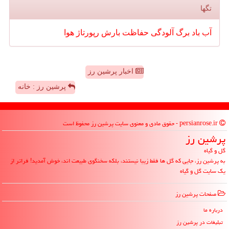
تگها
آب
باد
برگ
آلودگی
حفاظت
بارش
رپورتاژ
هوا
اخبار پرشین رز
پرشین رز : خانه
persianrose.ir - حقوق مادی و معنوی سایت پرشین رز محفوظ است
پرشین رز
گل و گیاه
به پرشین رز، جایی که گل ها فقط زیبا نیستند، بلکه سخنگوی طبیعت اند، خوش آمدید! فراتر از
یک سایت گل و گیاه
صفحات پرشین رز
درباره ما
تبلیغات در پرشین رز