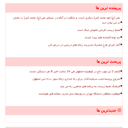
پربیننده ترین ها
علی (ع) خود محمد (ص) دیگری است، و شگفت تر آنکه در سیمای علی (ع)، محمد (ص) را نمایان
تر می توان دید
محیط زیست قربانی خاموش جنگ است
دو توله گمشده هلیا پیدا شدند
آغاز اجرای طرح مشترک مدیریت زباله های دریایی در دریای خزر
پربحث ترین ها
کشف 2 تن چوب تاغ در کوهپایه اصفهان طی 24 ساعت اخیر 8 نفر دستگیر شدند
شروع پروسه جذب سرمایه گذار برای راه اندازی زباله سوز ۳۰۰ تنی اصفهان
فرهنگ محیط زیست به برنامه های مذهبی راه می یابد
موفقیت محققان دانشگاه تهران درتوسعه نسل جدید سامانه های هوشمند
جدیدترین ها