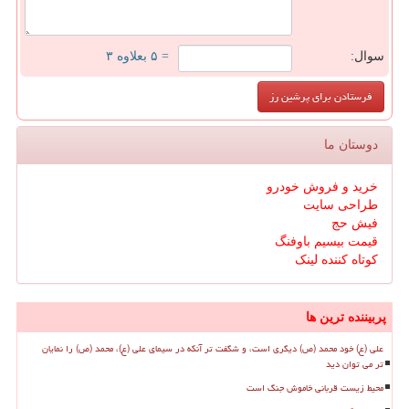
سوال:
= ۵ بعلاوه ۳
دوستان ما
خرید و فروش خودرو
طراحی سایت
فیش حج
قیمت بیسیم باوفنگ
کوتاه کننده لینک
پربیننده ترین ها
علی (ع) خود محمد (ص) دیگری است، و شگفت تر آنکه در سیمای علی (ع)، محمد (ص) را نمایان
تر می توان دید
محیط زیست قربانی خاموش جنگ است