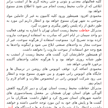
كلیه فعالیتهای معدنی و بتونی و حتی ریخته گری ها از امشب برابر
ابلاغی كه از جانب محیط زیست انجام می شود تا اطلاع بعدی ممنوع
خواهد بود.
محمودی افزود: همینطور ورود كلیه كامیون به غیر از حاملین مواد
سوختی به شهر تهران ممنوع خواهد بود و انتظار داریم این مورد به
طور دقیق از راه پلیس راهور پیگیری و صورت گیرد.
مدیركل
حفاظت
محیط زیست استان تهران با اشاره به توقف فعالیت
دو واحد سیمان در ایام اخیر كه مبادرت به استفاده ازسوخت مازوت
كرده بودند تصریح كرد: ممنوعیت استفاده از هرگونه سوخت، غیر از
سوخت مجاز به واحدهای صنعتی ابلاغ می شود و اینگونه واحدها به
هیچ وجه حق استفاده از سوخت مازوت را نخواهند داشت.
او همینطور خاطرنشان كرد: گشت های محیط زیست از امشب به
طور شبانه روزی خواهد بود و با هرگونه تخلف واحدهای آلاینده
برخورد قانونی خواهد شد.
محمودی اضافه كرد: توقف اتوبوس های روشن در ترمینال ها و
جایگاه های اتوبوس رانی شهری و بین شهری ممنوع بوده و انتظار
می رود شركت اتوبوس رانی در اینخصوص نظارت و اقدام لازم را
انجام دهد.
مدیركل حفاظت محیط زیست استان تهران و دبیر كارگروه كاهش
آلودگی هوای استان تهران همچنان بر معضل پسماندسوزی های
حاشیه شهرهای استان تصریح كرد و اظهار داشت: همكاران ما در
گشت ها و پایش های خود به این مورد توجه خاصی داشته و خواهند
داشت و انتظار ما از شهرداری ها، بخشداری ها و ایستگاه های
آتش