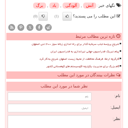
تگهای خبر:
آتش
,
آلودگی
,
باد
,
برگ
این مطلب را می پسندید؟
(0)
(1)
X
تازه ترین مطالب مرتبط
شروع پروسه جذب سرمایه گذار برای راه اندازی زباله سوز ۳۰۰ تنی اصفهان
پیام تبریک فدراسیون جهانی تیراندازی به فدراسیون ایران
کارگروه ارتقاء فرهنگ محافظت از محیط زیست اصفهان شروع به کار کرد
گام بزرگ برای مدیریت یکپارچه اکوسیستم های کوهستانی کشور
نظرات بینندگان در مورد این مطلب
نظر شما در مورد این مطلب
نام:
ایمیل:
نظر: