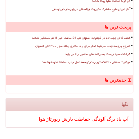
دو توله گمشده هلیا پیدا شدند
آغاز اجرای طرح مشترک مدیریت زباله های دریایی در دریای خزر
پربحث ترین ها
کشف 2 تن چوب تاغ در کوهپایه اصفهان طی 24 ساعت اخیر 8 نفر دستگیر شدند
شروع پروسه جذب سرمایه گذار برای راه اندازی زباله سوز ۳۰۰ تنی اصفهان
فرهنگ محیط زیست به برنامه های مذهبی راه می یابد
موفقیت محققان دانشگاه تهران درتوسعه نسل جدید سامانه های هوشمند
جدیدترین ها
تگها
آب
باد
برگ
آلودگی
حفاظت
بارش
رپورتاژ
هوا