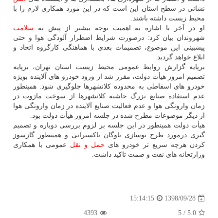
نشانی در سطح استان این است كه در این مورد همكاری لازم را با
محیط زیست داشته باشند.
او در آخر با اشاره به اهمیت توجه بیشتر از پیش به
سلامت
شهروندان بیان كرد: درصورت شرایط اضطرار آلودگی هوا و حتی
پیشبینی این موضوع، تصمیمات بعدی با هماهنگی كارگروه اتخاذ و
ابلاغ خواهد گردید.
برپایه گزارش روابط عمومی محیط زیست استان تهران، برپایه
تصمیم امروز هیأت دولت، مقرر شد از ورود خودرو های آلاینده بویژه
خودرو های اسقاطی به محدوده كلانشهرها جلوگیری شود. همینطور
عدم استفاده صنایع بزرگ حاشیه كلانشهرها از سوخت مازوت در
زمان وارونگی هوا و عدم فعالیت صنایع آلاینده در زمان وارونگی هوا
از دیگر موضوعات مطرح شده در جلسه امروز هیأت دولت بود.
هیأت دولت همینطور در این جلسه بر لزوم بررسی دوباره و تصمیم
گیری درمورد طرح نوسازی ناوگان تاكسیرانی و همینطور گازسوز
كردن هرچه سریع تر خودرو های
حمل و نقل
عمومی با همكاری
وزارتخانه های نفت و صمت تاكید داشت.
1398/09/28
15:14:15
4393
5
/
5.0