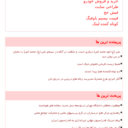
خرید و فروش خودرو
طراحی سایت
فیش حج
قیمت بیسیم باوفنگ
کوتاه کننده لینک
پربیننده ترین ها
علی (ع) خود محمد (ص) دیگری است، و شگفت تر آنکه در سیمای علی (ع)، محمد (ص) را نمایان
تر می توان دید
محیط زیست قربانی خاموش جنگ است
دو توله گمشده هلیا پیدا شدند
آغاز اجرای طرح مشترک مدیریت زباله های دریایی در دریای خزر
پربحث ترین ها
موفقیت محققان دانشگاه تهران درتوسعه نسل جدید سامانه های هوشمند
رهاسازی مرال های ارسباران در گرو بررسیهای علمی و مشارکت جوامع محلی
پیام تبریک فدراسیون جهانی تیراندازی به فدراسیون ایران
آمپول های لاغری در باشگاه ها و مراکز زیبایی