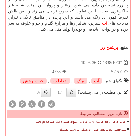
پا زرد تشخیص داده می شود، رفتار و پرواز این پرنده شبیه غاز
خاكستری است، با این تفاوت كه سریع تر بال می زند و پیش بالش
تقریباً قهوه ای رنگ می باشد و این پرنده در مناطق تالابی، نیزار،
دریاچه های
آب
شیرین، شالیزارها و مزارع گندم و جو و علوفه به سر
برده و در نواحی باتلاقی و توندرا تولید مثل می كند.
منبع:
پرشین رز
1398/10/07
10:05:36
4533
5
/
5.0
تگهای خبر:
آب
,
برگ
,
حفاظت
,
حیات وحش
این مطلب را می پسندید؟
(0)
(1)
X
تازه ترین مطالب مرتبط
رهاسازی مرال های ارسباران در گرو بررسیهای علمی و مشارکت جوامع محلی
ثبت جهانی الموت نماد اقتدار فرهنگی ایران در یونسکو