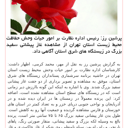
پرشین رز: رئیس اداره نظارت بر امور حیات وحش حفاظت
محیط زیست استان تهران از مشاهده غاز پیشانی سفید
بزرگ در زیستگاه های شرق استان آگاهی داد.
به گزارش پرشین رز به نقل از مهر، محمد كرمی، اظهار داشت:
كارشناسان اداره نظارت بر امور حیات وحش محیط زیست استان
تهران در حاشیه برنامه سرشماری پستانداران زیستگاه های شرق
استان، موفق به مشاهده و تصویر برداری از دو جفت غاز پیشانی
سفید بزرگ شدند. وی با اشاره به اینكه این گونه باارزش دیر زمانی
است كه در زیستگاه های سطح استان مشاهده نشده است، اضافه
كرد: این پرنده معمولاً در زمستان ها در ایران دیده شده و در
آذربایجان و نواحی جنوبی دریای خزر و به تعداد كمتر در استان های
خوزستان و فارس مشاهده گردیده و جمعیت آنها رو به كاهش است.
طول بدن غاز پیشانی سفید بزرگ ۶۵ تا ۷۵ سانتی متر است، پرنده
بالغ به وسیله لكه بزرگ و سفید پیشانی، منقار صورتی رنگ، پاهای
نارنجی و راه راه پهن سیاه نامنظم روی شكم از غاز خاكستری و غاز