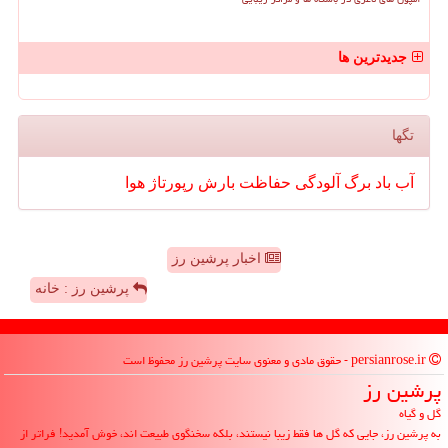
جدیدترین ها
تگها
آب
باد
برگ
آلودگی
حفاظت
بارش
رپورتاژ
هوا
اخبار پرشین رز
پرشین رز : خانه
persianrose.ir - حقوق مادی و معنوی سایت پرشین رز محفوظ است
پرشین رز
گل و گیاه
به پرشین رز، جایی که گل ها فقط زیبا نیستند، بلکه سخنگوی طبیعت اند، خوش آمدید! فراتر از