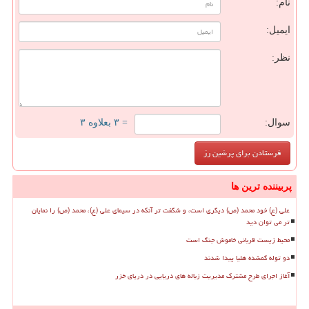
نام:
ایمیل:
نظر:
سوال:
= ۳ بعلاوه ۳
پربیننده ترین ها
علی (ع) خود محمد (ص) دیگری است، و شگفت تر آنکه در سیمای علی (ع)، محمد (ص) را نمایان
تر می توان دید
محیط زیست قربانی خاموش جنگ است
دو توله گمشده هلیا پیدا شدند
آغاز اجرای طرح مشترک مدیریت زباله های دریایی در دریای خزر