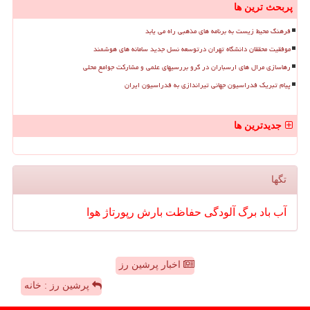
پربحث ترین ها
فرهنگ محیط زیست به برنامه های مذهبی راه می یابد
موفقیت محققان دانشگاه تهران درتوسعه نسل جدید سامانه های هوشمند
رهاسازی مرال های ارسباران در گرو بررسیهای علمی و مشارکت جوامع محلی
پیام تبریک فدراسیون جهانی تیراندازی به فدراسیون ایران
جدیدترین ها
تگها
آب
باد
برگ
آلودگی
حفاظت
بارش
رپورتاژ
هوا
اخبار پرشین رز
پرشین رز : خانه