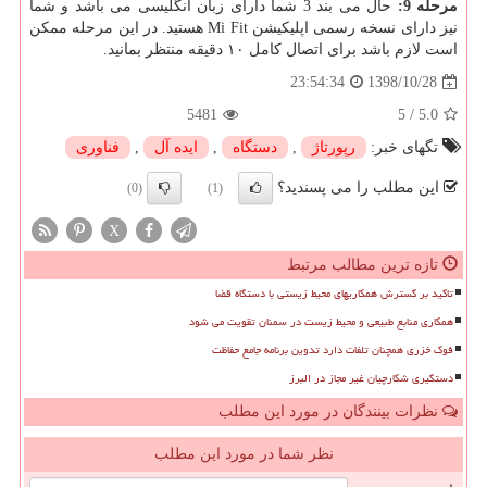
مرحله 9:
حال می بند 3 شما دارای زبان انگلیسی می باشد و شما
نیز دارای نسخه رسمی اپلیکیشن Mi Fit هستید. در این مرحله ممکن
است لازم باشد برای اتصال کامل ۱۰ دقیقه منتظر بمانید.
1398/10/28
23:54:34
5481
5
/
5.0
تگهای خبر:
رپورتاژ
,
دستگاه
,
ایده آل
,
فناوری
این مطلب را می پسندید؟
(0)
(1)
X
تازه ترین مطالب مرتبط
تاکید بر گسترش همکاریهای محیط زیستی با دستگاه قضا
همکاری منابع طبیعی و محیط زیست در سمنان تقویت می شود
فوک خزری همچنان تلفات دارد تدوین برنامه جامع حفاظت
دستگیری شکارچیان غیر مجاز در البرز
نظرات بینندگان در مورد این مطلب
نظر شما در مورد این مطلب