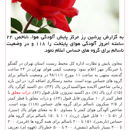
به گزارش پرشین رز مركز پایش آلودگی هوا، شاخص ۲۴
ساعته امروز آلودگی هوای پایتخت را ۱۱۸ و در وضعیت
ناسالم برای گروه های حساس اعلام نمود.
معاون پایش و نظارت اداره كل محیط زیست استان تهران در گفتگو
با خبرنگار مهر اعلام نمود: وضعیت كیفی هوای تهران در ۲۴ ساعت
گذشته منتهی به ساعت ۱۱ مورخ ۹۸/۱۱/۱ در وضعیت ناسالم برای
گروه های حساس بوده است. محمد رستگاری اضافه كرد: در این بازه
زمانی شاخص آلاینده منواكسیدكربن پاك (۳۳)، دی اكسید گوگرد پاك
(۱۵)، ازن پاك (۸)، دی اكسید نیتروژن قابل قبول (۸۲)،
ذرات معلق
با
قطر كمتر از ۱۰ میكرون قابل قبول (۶۴)، و ذرات معلق با قطر كمتر
از ۲/۵ میكرون ناسالم برای گروه های حساس (۱۱۸) بوده است.
شاخص آلودگی هوای كمتر یا مساوی ۵۰ به معنای هوای پاك (سبز)،
از ۵۱ تا ۱۰۰ قابل قبول (زرد)، ۱۰۱ تا ۱۵۰ ناسالم برای گروه های
حساس (نارنجی)، ۱۵۱ تا ۲۰۰ ناسالم برای همه گروه ها (قرمز)، ۲۰۰
تا ۳۰۰ بسیار ناسالم (بنفش)، ۳۰۰ تا ۵۰۰ خطرناك (قهوه ای) تعریف