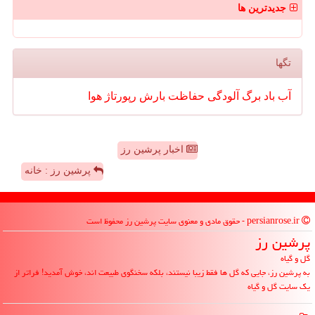
جدیدترین ها
تگها
آب
باد
برگ
آلودگی
حفاظت
بارش
رپورتاژ
هوا
اخبار پرشین رز
پرشین رز : خانه
persianrose.ir - حقوق مادی و معنوی سایت پرشین رز محفوظ است
پرشین رز
گل و گیاه
به پرشین رز، جایی که گل ها فقط زیبا نیستند، بلکه سخنگوی طبیعت اند، خوش آمدید! فراتر از
یک سایت گل و گیاه