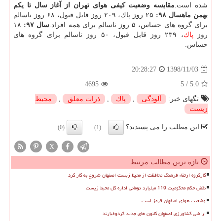
شده است.
مقایسه وضعیت كیفی هوای تهران از آغاز سال تا یكم
بهمن ماه
سال ۹۸:
۲۵ روز پاك، ۲۰۹ روز قابل قبول، ۶۸ روز ناسالم
برای گروه های حساس، ۵ روز ناسالم برای همه افراد.
سال ۹۷:
۱۸
روز
پاك
، ۲۳۹ روز قابل قبول، ۵۰ روز ناسالم برای گروه های
حساس.
1398/11/03
20:28:27
4695
5
/
5.0
تگهای خبر:
آلودگی
,
پاك
,
ذرات معلق
,
محیط
زیست
این مطلب را می پسندید؟
(0)
(1)
X
تازه ترین مطالب مرتبط
کارگروه ارتقاء فرهنگ محافظت از محیط زیست اصفهان شروع به کار کرد
نقض حکم محکومیت 119 میلیارد تومانی اداره کل محیط زیست
وضعیت هوای اصفهان قرمز است
اراضی کشاورزی اصفهان کانون های جدید گردوغبارند