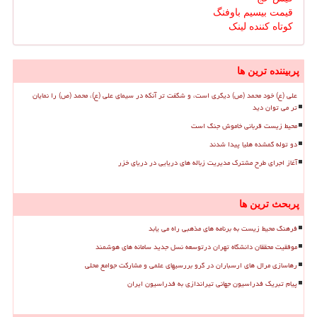
قیمت بیسیم باوفنگ
کوتاه کننده لینک
پربیننده ترین ها
علی (ع) خود محمد (ص) دیگری است، و شگفت تر آنکه در سیمای علی (ع)، محمد (ص) را نمایان
تر می توان دید
محیط زیست قربانی خاموش جنگ است
دو توله گمشده هلیا پیدا شدند
آغاز اجرای طرح مشترک مدیریت زباله های دریایی در دریای خزر
پربحث ترین ها
فرهنگ محیط زیست به برنامه های مذهبی راه می یابد
موفقیت محققان دانشگاه تهران درتوسعه نسل جدید سامانه های هوشمند
رهاسازی مرال های ارسباران در گرو بررسیهای علمی و مشارکت جوامع محلی
پیام تبریک فدراسیون جهانی تیراندازی به فدراسیون ایران