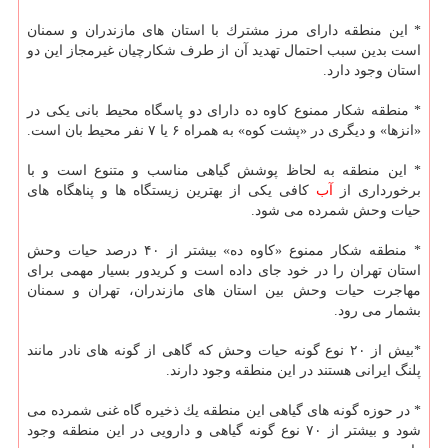
* این منطقه دارای مرز مشترك با استان های مازندران و سمنان
است بدین سبب احتمال تهدید آن از طرف شكارچیان غیرمجاز این دو
استان وجود دارد.
* منطقه شكار ممنوع كاوه ده دارای دو پاسگاه محیط بانی یكی در
«انزها» و دیگری در «پشت كوه» به همراه ۶ یا ۷ نفر محیط بان است.
* این منطقه به لحاظ پوشش گیاهی مناسب و متنوع است و با
برخورداری از
آب
كافی یكی از بهترین زیستگاه ها و پناهگاه های
حیات وحش شمرده می شود.
* منطقه شكار ممنوع «كاوه ده» بیشتر از ۴۰ درصد حیات وحش
استان تهران را در خود جای داده است و كریدور بسیار مهمی برای
مهاجرت حیات وحش بین استان های مازندران، تهران و سمنان
بشمار می رود.
*بیش از ۲۰ نوع گونه حیات وحش كه گاهی از گونه های نادر مانند
پلنگ ایرانی هستند در این منطقه وجود دارند.
* در حوزه گونه های گیاهی این منطقه یك ذخیره گاه غنی شمرده می
شود و بیشتر از ۷۰ نوع گونه گیاهی و دارویی در این منطقه وجود