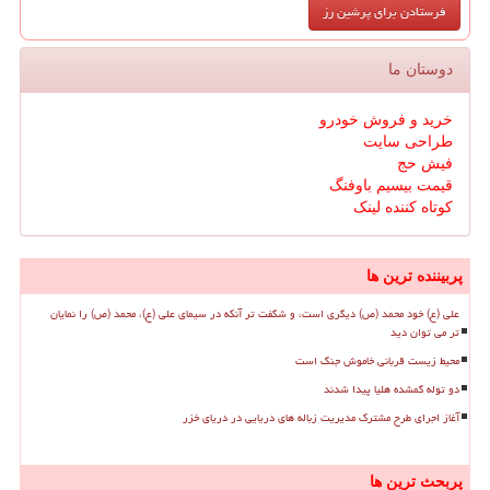
دوستان ما
خرید و فروش خودرو
طراحی سایت
فیش حج
قیمت بیسیم باوفنگ
کوتاه کننده لینک
پربیننده ترین ها
علی (ع) خود محمد (ص) دیگری است، و شگفت تر آنکه در سیمای علی (ع)، محمد (ص) را نمایان
تر می توان دید
محیط زیست قربانی خاموش جنگ است
دو توله گمشده هلیا پیدا شدند
آغاز اجرای طرح مشترک مدیریت زباله های دریایی در دریای خزر
پربحث ترین ها