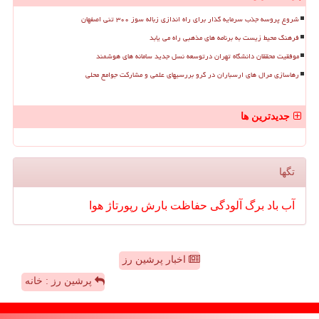
شروع پروسه جذب سرمایه گذار برای راه اندازی زباله سوز ۳۰۰ تنی اصفهان
فرهنگ محیط زیست به برنامه های مذهبی راه می یابد
موفقیت محققان دانشگاه تهران درتوسعه نسل جدید سامانه های هوشمند
رهاسازی مرال های ارسباران در گرو بررسیهای علمی و مشارکت جوامع محلی
جدیدترین ها
تگها
آب
باد
برگ
آلودگی
حفاظت
بارش
رپورتاژ
هوا
اخبار پرشین رز
پرشین رز : خانه