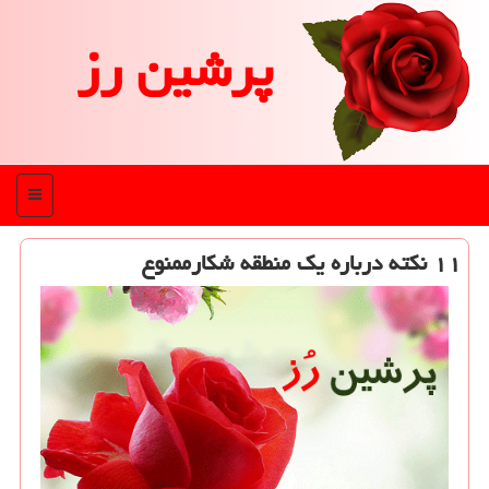
پرشین رز
منو
۱۱ نكته درباره یك منطقه شكارممنوع