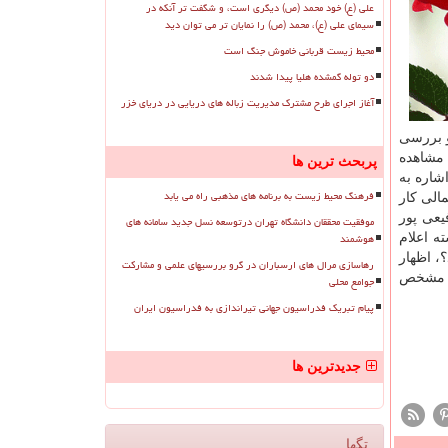
علی (ع) خود محمد (ص) دیگری است، و شگفت تر آنکه در
سیمای علی (ع)، محمد (ص) را نمایان تر می توان دید
محیط زیست قربانی خاموش جنگ است
دو توله گمشده هلیا پیدا شدند
آغاز اجرای طرح مشترک مدیریت زباله های دریایی در دریای خزر
و بررسی
 مشاهده
پربحث ترین ها
شاره به
فرهنگ محیط زیست به برنامه های مذهبی راه می یابد
الی كار
یعی پور
موفقیت محققان دانشگاه تهران درتوسعه نسل جدید سامانه های
هوشمند
ه اعلام
، اظهار
رهاسازی مرال های ارسباران در گرو بررسیهای علمی و مشارکت
ده مشخص
جوامع محلی
پیام تبریک فدراسیون جهانی تیراندازی به فدراسیون ایران
جدیدترین ها
تگها