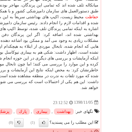
میانكاله تلف شده اند كه تمامی این پرندگان، مهاجر بودند
طبق دستورالعمل های سازمان دامپزشكی كشور و با همك
حفاظت
محیط زیست، اكیپ های بهداشتی سریعاً به این م
شده و اقدامات لازم را انجام دادند. رئیس سازمان دامپز
اشاره به اینكه تمامی پرندگان تلف شده، توسط اكیپ های
بهداشتی شده اند، اضافه كرد: اگر این پرندگان دفن
مشكلات زیادی به وجود می آمد و ممكن بود اشاعه دهنده ب
هایی كه انجام شده، تابحال موردی از ابتلاء به هیچكدام 
نشده است، اظهار داشت: شكی هم به بیماری نیوكاسل بود ك
اینكه آزمایشات و بررسی های دیگری در این حوزه انجام ش
كرده و این موارد را بررسی می كنند؛ اما چون تابحال 
خاطرنشان كرد: به محض اینكه نتایج این آزمایشات و بررس
شده كه مورد تلفات به ندرت در منطقه مشاهده شده است، د
داشت: این هم یكی از احتمالات است كه بررسی می شود. رف
خواهد شد.
1398/11/05
23:12:52
تگهای خبر:
بهداشت
,
بیماری
,
پارك
,
پزشك
این مطلب را می پسندید؟
(0)
(1)