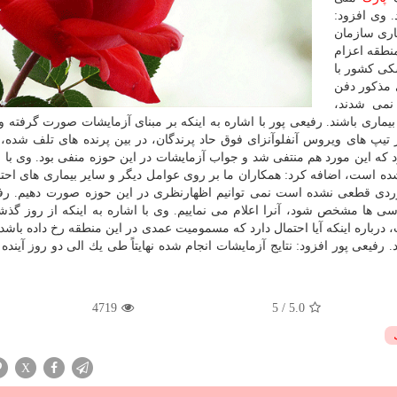
. وی افزود:
اری سازمان
نطقه اعزام
شكی كشور با
 مذكور دفن
 نمی شدند،
یماری باشند. رفیعی پور با اشاره به اینكه بر مبنای آزمایشات صورت گرفته 
از تیپ های ویروس آنفلوآنزای فوق حاد پرندگان، در بین پرنده های تلف شده،
ه این مورد هم منتفی شد و جواب آزمایشات در این حوزه منفی بود. وی با ا
ده است، اضافه كرد: همكاران ما بر روی عوامل دیگر و سایر بیماری های احتم
موردی قطعی نشده است نمی توانیم اظهارنظری در این حوزه صورت دهیم. رف
ی ها مشخص شود، آنرا اعلام می نماییم. وی با اشاره به اینكه از روز گذشت
رباره اینكه آیا احتمال دارد كه مسمومیت عمدی در این منطقه رخ داده باشد؟
یعی پور افزود: نتایج آزمایشات انجام شده نهایتاً طی یك الی دو روز آین
4719
5
/
5.0
X