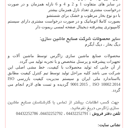
در سایز های متفاوت 1 و 2 و 4 و 6 نازله همزمان و در صورت
درخواست مشتری تعداد نازل همزمان بیشتر
با دو نوع بخار مرطوب و خشک برای شستشو
بصورت کاملا اتوماتیک و در صورت درخواست مشتری دارای سیستم
کامپیوتری پیشرفته دیجیتال صفحه لمسی ریموت دار
سایر محصولات شرکت صنایع ماشین سازی:
دیگ بخار ، دیگ آبگرم
محصولات صنایع ماشین سازی زاگرس توسط ماشین آلات و
تجهیزات پیشرفته و پرسنل متخصص و با تجربه تولید می گردد.
از آن جایی که تولید محصولات با کیفیت، خط مشی اصلی این
شرکت می باشد کلیه مراحل تولید توسط تیم کنترل کیفیت مطابق
بااستاندارد ملی ایران و سیستم مدیریت کیفیت بازرسی ISO
9001:2015 , ISO 10002:2014 گردیده و تست های لازم انجام می
گردد.
جهت کسب اطلاعات بیشتر از تماس با کارشناسان صنایع ماشین
سازی زاگرس دریغ نفرمائید.
تلفن دفتر فروش :
04432252791 ، 04432252792، 04432252786
نشانی سایت: