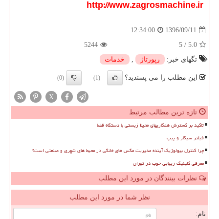
http://www.zagrosmachine.ir
1396/09/11
12:34:00
5244
5
/
5.0
تگهای خبر:
رپورتاژ
,
خدمات
این مطلب را می پسندید؟
(0)
(1)
X
تازه ترین مطالب مرتبط
تاکید بر گسترش همکاریهای محیط زیستی با دستگاه قضا
فیلتر سیگار و پیپ
چرا کنترل بیولوژیک آینده مدیریت مگس های خانگی در محیط های شهری و صنعتی است؟
معرفی کلینیک زیبایی خوب در تهران
نظرات بینندگان در مورد این مطلب
نظر شما در مورد این مطلب
نام: