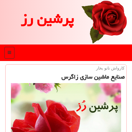
پرشین رز
منو
كارواش نانو بخار
صنایع ماشین سازی زاگرس