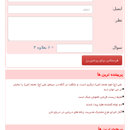
ایمیل:
نظر:
سوال:
= ۶ بعلاوه ۳
پربیننده ترین ها
علی (ع) خود محمد (ص) دیگری است، و شگفت تر آنکه در سیمای علی (ع)، محمد (ص) را نمایان
تر می توان دید
محیط زیست قربانی خاموش جنگ است
دو توله گمشده هلیا پیدا شدند
آغاز اجرای طرح مشترک مدیریت زباله های دریایی در دریای خزر
پربحث ترین ها