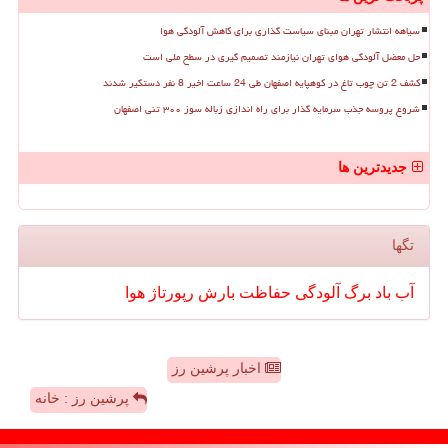
سیاهه انتشار تهران مبنای سیاست گذاری برای کاهش آلودگی هوا
حل معضل آلودگی هوای تهران نیازمند تصمیم گیری در سطح ملی است
کشف 2 تن چوب تاغ در کوهپایه اصفهان طی 24 ساعت اخیر 8 نفر دستگیر شدند
شروع پروسه جذب سرمایه گذار برای راه اندازی زباله سوز ۳۰۰ تنی اصفهان
جدیدترین ها
تگها
آب
باد
برگ
آلودگی
حفاظت
بارش
رپورتاژ
هوا
اخبار پرشین رز
پرشین رز : خانه