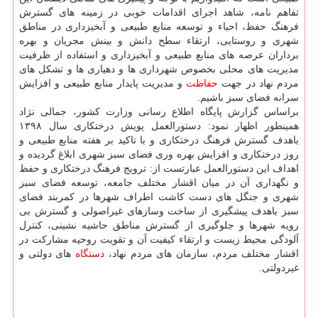
تفاهم نامه، شاهد اجرای اقدامات خوبی در زمینه های گسترش
فرهنگ حفظ، احیاء و توسعه منابع طبیعی و آبخیزداری در مناطق
شهری و روستایی، ارتقاء سطح دانش و بینش مجریان و بهره
برداران عرصه های منابع طبیعی و آبخیزداری و استفاده از ظرفیت
مدیریت های محلی بخصوص شهرداری ها و دهیاری ها و تشكل های
مردم نهاد در جهت
حفاظت
و مدیریت پایدار منابع طبیعی و افزایش
سرانه فضای سبز باشیم.
براساس گزارش پایگاه اطلاع رسانی وزارت كشور، جمالی نژاد
همینطور اظهار نمود: دستورالعمل پویش درختكاری سال ۱۳۹۸
باهدف گسترش فرهنگ درختكاری و با تاكید بر هفته منابع طبیعی و
روز درختكاری و افزایش بهره وری فضای سبز شهری ابلاغ گردیده و
اهداف این دستورالعمل عبارتست از: ترویج فرهنگ درختكاری و حفظ
و نگهداری آن در میان اقشار مختلف جامعه، توسعه فضای سبز
شهری و جنگل های دست كاشت اطراف شهرها در كمربند فضای
سبز باهدف پیشگیری از ساخت وسازهای غیراصولی و گسترش بی
رویه شهرها و جلوگیری از گسترش مناطق حاشیه نشینی، كنترل
آلودگی محیط زیست و ارتقاء كیفیت آن و تقویت روحیه مشاركت در
اقشار مختلف مردم، سازمان های مردم نهاد،
دستگاه
های دولتی و
غیردولتی.