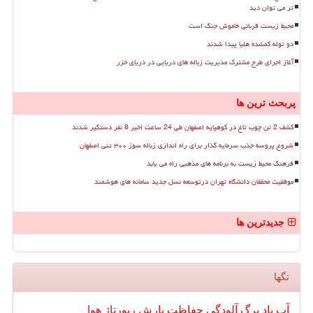
تر می توان دید
محیط زیست قربانی خاموش جنگ است
دو توله گمشده هلیا پیدا شدند
آغاز اجرای طرح مشترک مدیریت زباله های دریایی در دریای خزر
پربحث ترین ها
کشف 2 تن چوب تاغ در کوهپایه اصفهان طی 24 ساعت اخیر 8 نفر دستگیر شدند
شروع پروسه جذب سرمایه گذار برای راه اندازی زباله سوز ۳۰۰ تنی اصفهان
فرهنگ محیط زیست به برنامه های مذهبی راه می یابد
موفقیت محققان دانشگاه تهران درتوسعه نسل جدید سامانه های هوشمند
جدیدترین ها
تگها
آب
باد
برگ
آلودگی
حفاظت
بارش
رپورتاژ
هوا