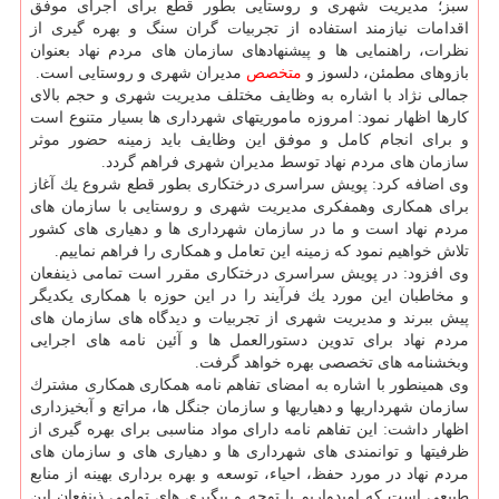
سبز؛ مدیریت شهری و روستایی بطور قطع برای اجرای موفق
اقدامات نیازمند استفاده از تجربیات گران سنگ و بهره گیری از
نظرات، راهنمایی ها و پیشنهادهای سازمان های مردم نهاد بعنوان
بازوهای مطمئن، دلسوز و
متخصص
مدیران شهری و روستایی است.
جمالی نژاد با اشاره به وظایف مختلف مدیریت شهری و حجم بالای
كارها اظهار نمود: امروزه ماموریتهای شهرداری ها بسیار متنوع است
و برای انجام كامل و موفق این وظایف باید زمینه حضور موثر
سازمان های مردم نهاد توسط مدیران شهری فراهم گردد.
وی اضافه كرد: پویش سراسری درختكاری بطور قطع شروع یك آغاز
برای همكاری وهمفكری مدیریت شهری و روستایی با سازمان های
مردم نهاد است و ما در سازمان شهرداری ها و دهیاری های كشور
تلاش خواهیم نمود كه زمینه این تعامل و همكاری را فراهم نماییم.
وی افزود: در پویش سراسری درختكاری مقرر است تمامی ذینفعان
و مخاطبان این مورد یك فرآیند را در این حوزه با همكاری یكدیگر
پیش ببرند و مدیریت شهری از تجربیات و دیدگاه های سازمان های
مردم نهاد برای تدوین دستورالعمل ها و آئین نامه های اجرایی
وبخشنامه های تخصصی بهره خواهد گرفت.
وی همینطور با اشاره به امضای تفاهم نامه همكاری همكاری مشترك
سازمان شهرداریها و دهیاریها و سازمان جنگل ها، مراتع و آبخیزداری
اظهار داشت: این تفاهم نامه دارای مواد مناسبی برای بهره گیری از
ظرفیتها و توانمندی های شهرداری ها و دهیاری های و سازمان های
مردم نهاد در مورد حفظ، احیاء، توسعه و بهره برداری بهینه از منابع
طبیعی است كه امیدواریم با توجه و پیگیری های تمامی ذینفعان این