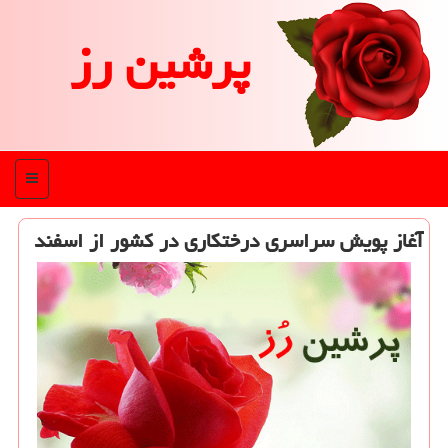
پرشین رز
منو
آغاز پویش سراسری درختكاری در كشور از اسفند