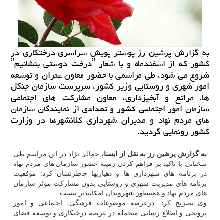
به گزارش پرشین رز پوستر پویش سراسری درختكاری در
كشور كه از اسفندماه و با شعار ˮدرخت دوستی بنشانیمˮ
شروع می شود، طی مراسمی با حضور معاون عمران و توسعه
امور شهری و روستایی وزیر كشور، سرپرست سازمان جنگل
ها، مراتع و آبخیزداری، معاون مشاركت های اجتماعی
سازمان امور اجتماعی كشور و تعدادی از نمایندگان سازمان
های مردم نهاد و مدیران شهرداری كلانشهرها در وزارت
كشور رونمایی گردید.
به گزارش پرشین رز به نقل از ایسنا،
جمالی نژاد در این مراسم طی
سخنانی با تاكید بر فراهم كردن زمینه حضور سازمان های مردم نهاد
در برنامه های شهرداری ها و دهیاریها خاطرنشان كرد: موفقیت
برنامه های مدیریت شهری و روستایی بدون مشاركت موثر سازمان
های مردم نهاد و همینطور شهروندان امكانپذیر نیست.
وی تصریح كرد: درعرصه موضوعات فرهنگی، اجتماعی و امور
ترویجی و اطلاع رسانی منجمله در عرصه درختكاری و توسعه فضای