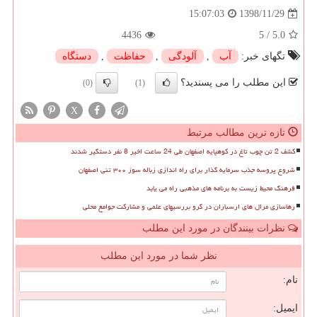
1398/11/29
15:07:03
4436
5
/
5.0
تگهای خبر:
آب
,
آلودگی
,
حفاظت
,
دستگاه
این مطلب را می پسندید؟
(0)
(1)
X
تازه ترین مطالب مرتبط
کشف 2 تن چوب تاغ در کوهپایه اصفهان طی 24 ساعت اخیر 8 نفر دستگیر شدند
شروع پروسه جذب سرمایه گذار برای راه اندازی زباله سوز ۳۰۰ تنی اصفهان
فرهنگ محیط زیست به برنامه های مذهبی راه می یابد
رهاسازی مرال های ارسباران در گرو بررسیهای علمی و مشارکت جوامع محلی
نظرات بینندگان در مورد این مطلب
نظر شما در مورد این مطلب
نام:
ایمیل: