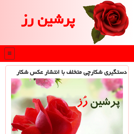
پرشین رز
منو
دستگیری شكارچی متخلف با انتشار عكس شكار