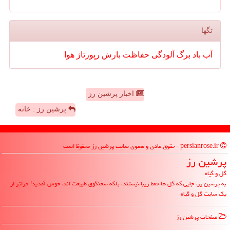
تگها
آب
باد
برگ
آلودگی
حفاظت
بارش
رپورتاژ
هوا
اخبار پرشین رز
پرشین رز : خانه
persianrose.ir - حقوق مادی و معنوی سایت پرشین رز محفوظ است
پرشین رز
گل و گیاه
به پرشین رز، جایی که گل ها فقط زیبا نیستند، بلکه سخنگوی طبیعت اند، خوش آمدید! فراتر از
یک سایت گل و گیاه
صفحات پرشین رز