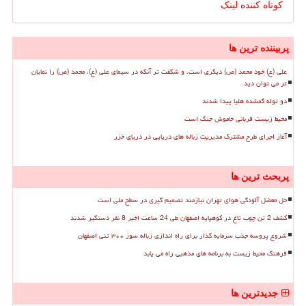
کوتاه کننده لینک
پربیننده ترین ها
علی (ع) خود محمد (ص) دیگری است، و شگفت تر آنکه در سیمای علی (ع)، محمد (ص) را نمایان
تر می توان دید
دو توله گمشده هلیا پیدا شدند
محیط زیست قربانی خاموش جنگ است
آغاز اجرای طرح مشترک مدیریت زباله های دریایی در دریای خزر
پربحث ترین ها
حل معضل آلودگی هوای تهران نیازمند تصمیم گیری در سطح ملی است
کشف 2 تن چوب تاغ در کوهپایه اصفهان طی 24 ساعت اخیر 8 نفر دستگیر شدند
شروع پروسه جذب سرمایه گذار برای راه اندازی زباله سوز ۳۰۰ تنی اصفهان
فرهنگ محیط زیست به برنامه های مذهبی راه می یابد
جدیدترین ها