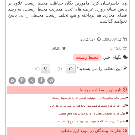
وی خاطرنشان كرد: مامورین یگان حفاظت محیط زیست علاوه بر
پایش شبانه روزی عرصه های تحت مدیریت محیط زیست، به رصد
فضای مجازی هم پرداخته و هیچ تخلف زیست محیطی را بی پاسخ
نخواهند گذاشت.
1396/09/12
23:27:27
5026
5
/
5.0
تگهای خبر:
محیط زیست
این مطلب را می پسندید؟
(0)
(1)
X
تازه ترین مطالب مرتبط
نقض حکم محکومیت 119 میلیارد تومانی اداره کل محیط زیست
آغاز اجرای طرح مشترک مدیریت زباله های دریایی در دریای خزر
فوک خزری همچنان تلفات دارد تدوین برنامه جامع حفاظت
تغییر کاربری زیستگاه ها مهم ترین تهدید تنوع زیستی است
نظرات بینندگان در مورد این مطلب