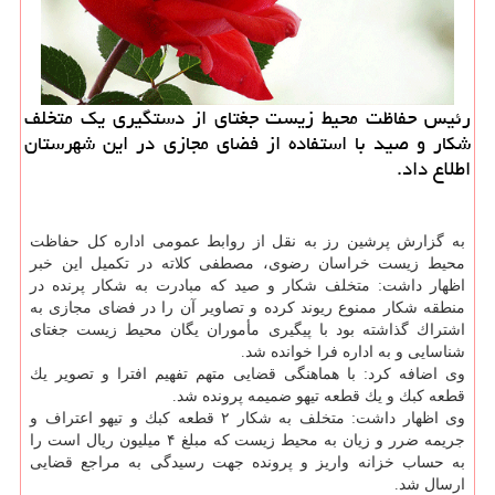
رئیس حفاظت محیط زیست جغتای از دستگیری یك متخلف
شكار و صید با استفاده از فضای مجازی در این شهرستان
اطلاع داد.
به گزارش پرشین رز به نقل از روابط عمومی اداره كل حفاظت
محیط زیست خراسان رضوی، مصطفی كلاته در تكمیل این خبر
اظهار داشت: متخلف شكار و صید كه مبادرت به شكار پرنده در
منطقه شكار ممنوع ریوند كرده و تصاویر آن را در فضای مجازی به
اشتراك گذاشته بود با پیگیری مأموران یگان محیط زیست جغتای
شناسایی و به اداره فرا خوانده شد.
وی اضافه كرد: با هماهنگی قضایی متهم تفهیم افترا و تصویر یك
قطعه كبك و یك قطعه تیهو ضمیمه پرونده شد.
وی اظهار داشت: متخلف به شكار ۲ قطعه كبك و تیهو اعتراف و
جریمه ضرر و زیان به محیط زیست كه مبلغ ۴ میلیون ریال است را
به حساب خزانه واریز و پرونده جهت رسیدگی به مراجع قضایی
ارسال شد.