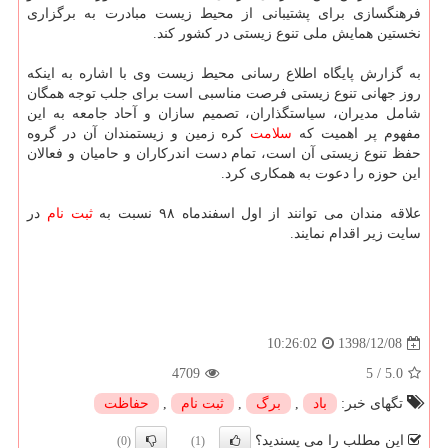
فرهنگسازی برای پشتیبانی از محیط زیست مبادرت به برگزاری
نخستین همایش ملی تنوع زیستی در كشور كند.
به گزارش پایگاه اطلاع رسانی محیط زیست وی با اشاره به اینكه
روز جهانی تنوع زیستی فرصت مناسبی است برای جلب توجه همگان
شامل مدیران، سیاستگذاران، تصمیم سازان و آحاد جامعه به این
مفهوم پر اهمیت كه
سلامت
كره زمین و زیستمندان آن در گروه
حفظ تنوع زیستی آن است، تمام دست اندركاران و حامیان و فعالان
این حوزه را دعوت به همكاری كرد.
علاقه مندان می توانند از اول اسفندماه ۹۸ نسبت به
ثبت نام
در
سایت زیر اقدام نمایند.
1398/12/08
10:26:02
4709
5
/
5.0
تگهای خبر:
باد
,
برگ
,
ثبت نام
,
حفاظت
این مطلب را می پسندید؟
(0)
(1)