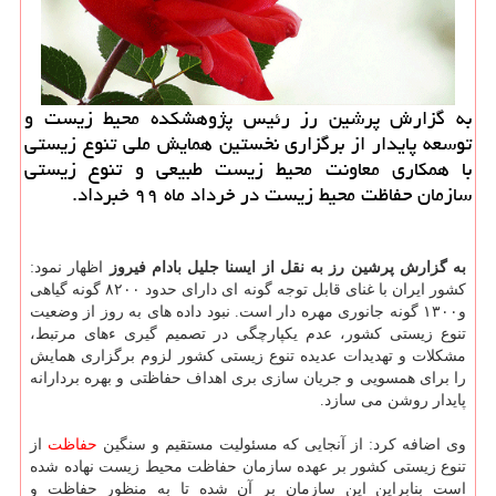
به گزارش پرشین رز رئیس پژوهشكده محیط زیست و
توسعه پایدار از برگزاری نخستین همایش ملی تنوع زیستی
با همكاری معاونت محیط زیست طبیعی و تنوع زیستی
سازمان حفاظت محیط زیست در خرداد ماه ۹۹ خبرداد.
به گزارش پرشین رز به نقل از ایسنا جلیل بادام فیروز
اظهار نمود:
كشور ایران با غنای قابل توجه گونه ای دارای حدود ۸۲۰۰ گونه گیاهی
و۱۳۰۰ گونه جانوری مهره دار است. نبود داده های به روز از وضعیت
تنوع زیستی كشور، عدم یكپارچگی در تصمیم گیری ءهای مرتبط،
مشكلات و تهدیدات عدیده تنوع زیستی كشور لزوم برگزاری همایش
را برای همسویی و جریان سازی بری اهداف حفاظتی و بهره بردارانه
پایدار روشن می سازد.
وی اضافه كرد: از آنجایی كه مسئولیت مستقیم و سنگین
حفاظت
از
تنوع زیستی كشور بر عهده سازمان حفاظت محیط زیست نهاده شده
است بنابراین این سازمان بر آن شده تا به منظور حفاظت و