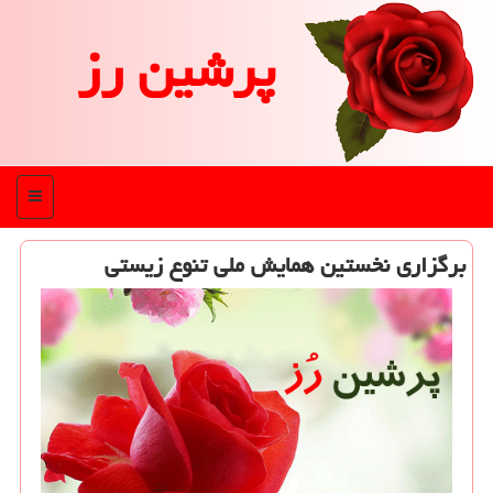
پرشین رز
منو
برگزاری نخستین همایش ملی تنوع زیستی