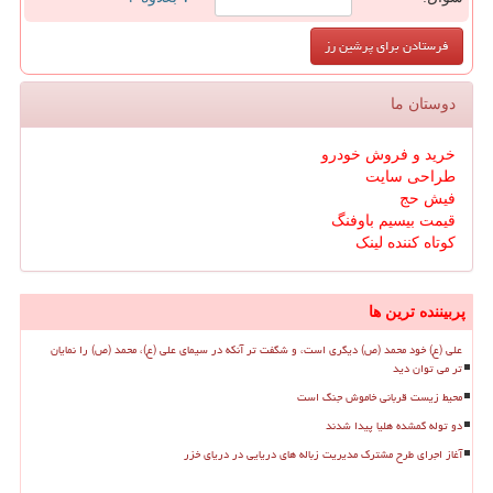
دوستان ما
خرید و فروش خودرو
طراحی سایت
فیش حج
قیمت بیسیم باوفنگ
کوتاه کننده لینک
پربیننده ترین ها
علی (ع) خود محمد (ص) دیگری است، و شگفت تر آنکه در سیمای علی (ع)، محمد (ص) را نمایان
تر می توان دید
محیط زیست قربانی خاموش جنگ است
دو توله گمشده هلیا پیدا شدند
آغاز اجرای طرح مشترک مدیریت زباله های دریایی در دریای خزر