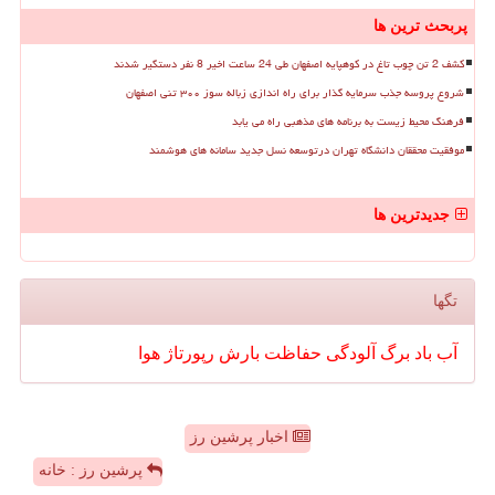
پربحث ترین ها
کشف 2 تن چوب تاغ در کوهپایه اصفهان طی 24 ساعت اخیر 8 نفر دستگیر شدند
شروع پروسه جذب سرمایه گذار برای راه اندازی زباله سوز ۳۰۰ تنی اصفهان
فرهنگ محیط زیست به برنامه های مذهبی راه می یابد
موفقیت محققان دانشگاه تهران درتوسعه نسل جدید سامانه های هوشمند
جدیدترین ها
تگها
آب
باد
برگ
آلودگی
حفاظت
بارش
رپورتاژ
هوا
اخبار پرشین رز
پرشین رز : خانه