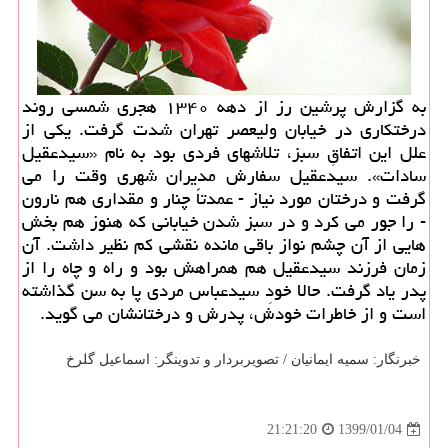
به گزارش پرشین رز از دهه ۱۳۴۰ هجری شمسی روند
درختكاری در خیابان ولیعصر تهران شدت گرفت. یكی از
علل این اتفاقِ سبز، تلاشهای فردی بود به نام «سیدعقیل
سادات». سیدعقیل سفارش مدیران شهری وقت را می
گرفت و درختان مورد نیاز - عمدتاً چنار و مقداری هم نارون
- را جور می كرد و در سبز شدن خیابانی كه هنوز هم بخش
هایی از آن چشم نواز باقی مانده نقشی كم نظیر داشت. آن
زمان فرزند سیدعقیل هم همراهش بود و راه و چاه را از
پدر یاد گرفت. حالا خودِ سیدعباس مردی پا به سن گذاشته
است و از خاطرات خودش، پدرش و درختانشان می گوید.
خبرنگار: سمیه ایمانیان / تصویربردار و تدوینگر: اسماعیل گلرخ
1399/01/04
21:21:20