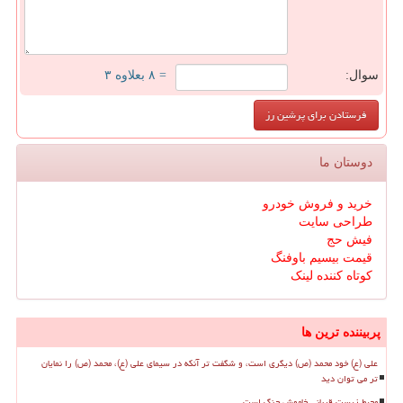
سوال:
= ۸ بعلاوه ۳
دوستان ما
خرید و فروش خودرو
طراحی سایت
فیش حج
قیمت بیسیم باوفنگ
کوتاه کننده لینک
پربیننده ترین ها
علی (ع) خود محمد (ص) دیگری است، و شگفت تر آنکه در سیمای علی (ع)، محمد (ص) را نمایان
تر می توان دید
محیط زیست قربانی خاموش جنگ است