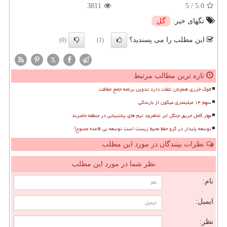
3811
5
/
5.0
تگهای خبر:
گل
این مطلب را می پسندید؟
(0)
(1)
X
تازه ترین مطالب مرتبط
فوک خزری همچنان تلفات دارد تدوین برنامه جامع حفاظت
سهم ۱۴ میلیمتری میگون از بارندگی
مهار کامل حریق جنگل ابر شاهرود تیم های پشتیبانی در منطقه حاضرند
توسعه پایدار در گرو حفظ محیط زیست است توسعه بی قاعده ممنوع!
نظرات بینندگان در مورد این مطلب
نظر شما در مورد این مطلب
نام:
ایمیل:
نظر: