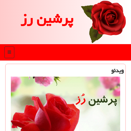
پرشین رز
منو
ویدئو