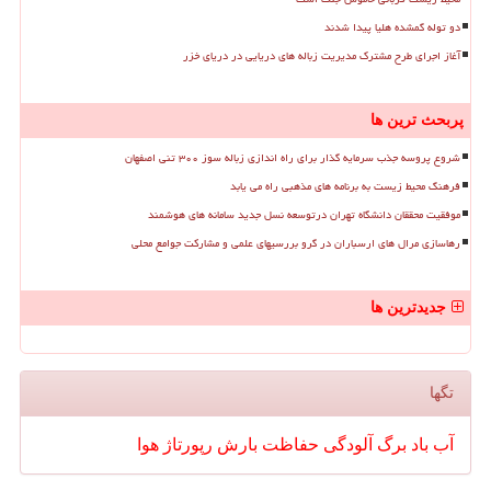
دو توله گمشده هلیا پیدا شدند
آغاز اجرای طرح مشترک مدیریت زباله های دریایی در دریای خزر
پربحث ترین ها
شروع پروسه جذب سرمایه گذار برای راه اندازی زباله سوز ۳۰۰ تنی اصفهان
فرهنگ محیط زیست به برنامه های مذهبی راه می یابد
موفقیت محققان دانشگاه تهران درتوسعه نسل جدید سامانه های هوشمند
رهاسازی مرال های ارسباران در گرو بررسیهای علمی و مشارکت جوامع محلی
جدیدترین ها
تگها
آب
باد
برگ
آلودگی
حفاظت
بارش
رپورتاژ
هوا