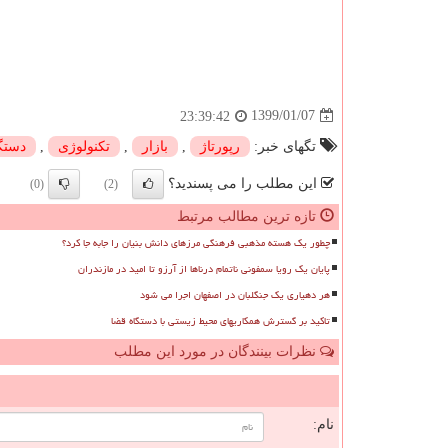
1399/01/07
23:39:42
تگهای خبر:
رپورتاژ
,
بازار
,
تكنولوژی
,
دستگ
این مطلب را می پسندید؟
(0)
(2)
تازه ترین مطالب مرتبط
چطور یک هسته مذهبی فرهنگی مرزهای دانش بنیان را جابه جا کرد؟
پایان یک رویا سمفونی ناتمام درناها از آرزو تا امید در مازندران
هر دهیاری یک جنگلبان در اصفهان اجرا می شود
تاکید بر گسترش همکاریهای محیط زیستی با دستگاه قضا
نظرات بینندگان در مورد این مطلب
ن
نام: