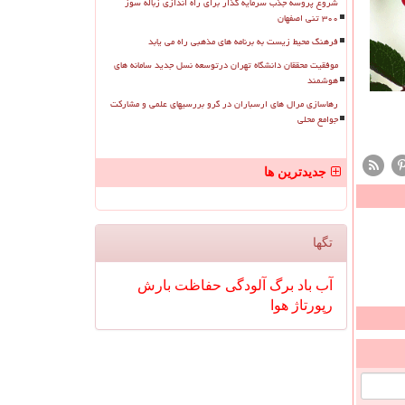
شروع پروسه جذب سرمایه گذار برای راه اندازی زباله سوز
۳۰۰ تنی اصفهان
فرهنگ محیط زیست به برنامه های مذهبی راه می یابد
موفقیت محققان دانشگاه تهران درتوسعه نسل جدید سامانه های
هوشمند
رهاسازی مرال های ارسباران در گرو بررسیهای علمی و مشارکت
جوامع محلی
جدیدترین ها
تگها
آب
باد
برگ
آلودگی
حفاظت
بارش
رپورتاژ
هوا