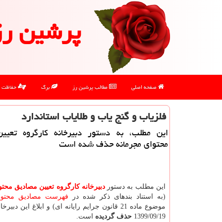
پرشین رز
صفحه اصلی
مطالب پرشین رز
برگ
حفاظت
فلزیاب و گنج یاب و طلایاب استاندارد
این مطلب، به دستور دبیرخانه كارگروه تعیی
محتوای مجرمانه حذف شده است
این مطلب به دستور
دبیرخانه كارگروه تعیین مصادیق محت
(به استناد بندهای ذکر شده در
فهرست مصادیق محتوا
موضوع ماده 21 قانون جرایم رایانه ای) و ابلاغ این دبیر
1399/09/19
حذف گردیده
است.