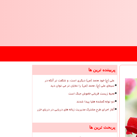
پربیننده ترین ها
علی (ع) خود محمد (ص) دیگری است، و شگفت تر آنکه در
سیمای علی (ع)، محمد (ص) را نمایان تر می توان دید
محیط زیست قربانی خاموش جنگ است
دو توله گمشده هلیا پیدا شدند
آغاز اجرای طرح مشترک مدیریت زباله های دریایی در دریای خزر
پربحث ترین ها