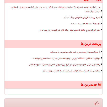
علی (ع) خود محمد (ص) دیگری است، و شگفت تر آنکه در سیمای علی (ع)، محمد (ص) را نمایان
تر می توان دید
محیط زیست قربانی خاموش جنگ است
دو توله گمشده هلیا پیدا شدند
آغاز اجرای طرح مشترک مدیریت زباله های دریایی در دریای خزر
پربحث ترین ها
فرهنگ محیط زیست به برنامه های مذهبی راه می یابد
موفقیت محققان دانشگاه تهران درتوسعه نسل جدید سامانه های هوشمند
رهاسازی مرال های ارسباران در گرو بررسیهای علمی و مشارکت جوامع محلی
پیام تبریک فدراسیون جهانی تیراندازی به فدراسیون ایران
جدیدترین ها
تگها