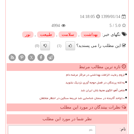
1399/01/14
14:18:05
4994
5
/
5.0
تگهای خبر:
بهداشت
,
سلامت
,
طبیعت
,
نور
این مطلب را می پسندید؟
(0)
(1)
X
تازه ترین مطالب مرتبط
لزوم رعایت الزامات بهداشتی در مراکز عرضه دام
به لانه پرندگان در فصل جوجه آوری نزدیک نشوید
ضامن آهو الگوی محیط بانان ایران شد
۶۰واحد آلاینده در سمنان شناسایی شد جریمه سنگین در انتظار متخلفان
نظرات بینندگان در مورد این مطلب
نظر شما در مورد این مطلب
نام: