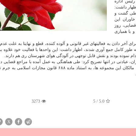
رئیس اداره
هار داشت:
 زباله طی گشت و
اوران این
قضایی، روز
 با همیاری
ی آخر دادن به فعالیتهای غیر قانونی و آلوده كننده، قطع و نهایتا به علت عدم
به طور كامل جمع آوری شدند، اظهار داشت: این واحدها با فعالیت خود علاوه بر
م نموده بودند و نقش قابل توجهی در آلودگی هوای شهرستان ری هم دارند.
عبادتی در انتها تصریح كرد: طی هماهنگی به عمل آمده با مراجع قضایی 
 استناد ماده ۶۸۸ قانون مجازات اسلامی به جرم تهدید ضد
3273
5
/
5.0
X