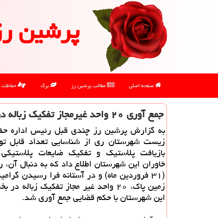
پرشین رز
صفحه اصلی
مطالب پرشین رز
برگ
حفاظت
جمع آوری ۲۰ واحد غیرمجاز تفكیك زباله در جنوب تهران
به گزارش پرشین رز چندی قبل رئیس اداره حف
زیست شهرستان ری از شناسایی تعداد قابل تو
بازیافت پلاستیك و تفكیك ضایعات پلاستیك
خاوران این شهرستان اطلاع داد كه به دنبال آن، 
(۳۱ فروردین ماه) و در آستانه فرا رسیدن گرام
زمین پاك، ۲۰ واحد غیر مجاز تفكیك زباله در
این شهرستان با حكم قضایی جمع آوری شد.