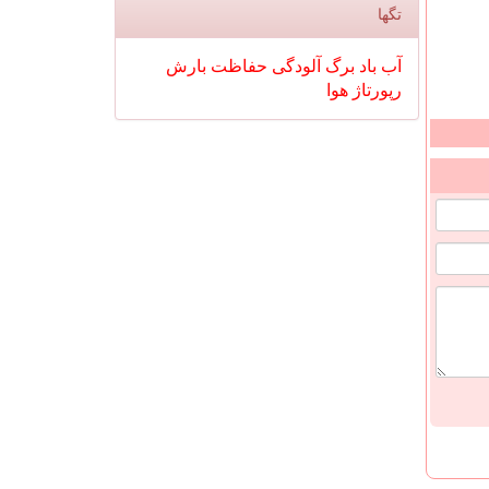
تگها
آب
باد
برگ
آلودگی
حفاظت
بارش
رپورتاژ
هوا