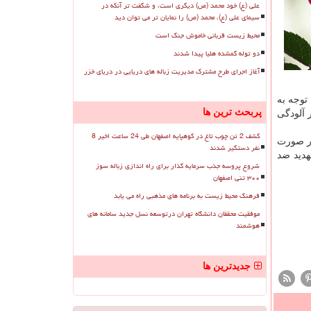
علی (ع) خود محمد (ص) دیگری است، و شگفت تر آنکه در
سیمای علی (ع)، محمد (ص) را نمایان تر می توان دید
محیط زیست قربانی خاموش جنگ است
دو توله گمشده هلیا پیدا شدند
آغاز اجرای طرح مشترک مدیریت زباله های دریایی در دریای خزر
 توجه به
پربحث ترین ها
 آلودگی
کشف 2 تن چوب تاغ در کوهپایه اصفهان طی 24 ساعت اخیر 8
در صورت
نفر دستگیر شدند
شروع پروسه جذب سرمایه گذار برای راه اندازی زباله سوز
۳۰۰ تنی اصفهان
فرهنگ محیط زیست به برنامه های مذهبی راه می یابد
موفقیت محققان دانشگاه تهران درتوسعه نسل جدید سامانه های
هوشمند
جدیدترین ها