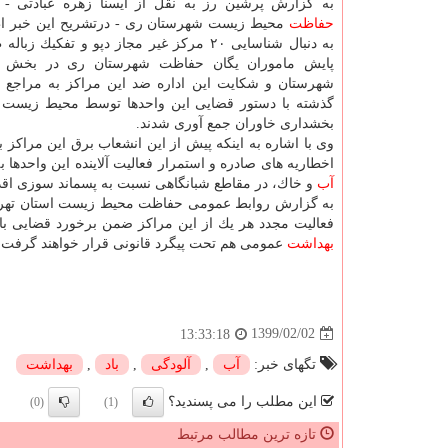
به گزارش پرشین رز به نقل از ایسنا زهره عبادتی - 
حفاظت
محیط زیست شهرستان ری - درتشریح این خبر اظ
به دنبال شناسایی ۲۰ مركز غیر مجاز دپو و تفكیك
پایش ماموران یگان حفاظت شهرستان ری در بخش خ
شهرستان و شكایت این اداره ضد این مراكز به مراجع 
گذشته با دستور قضایی این واحدها توسط محیط زیست و
بخشداری خاوران جمع آوری شدند.
وی با اشاره به اینكه پیش از این انشعاب برق این مراكز برا
اخطاریه های صادره و استمرار فعالیت آلاینده این واحدها 
آب
و خاك، در مقاطع شبانگاهی نسبت به پسماند سوزی اقدا
به گزارش روابط عمومی حفاظت محیط زیست استان تهران، 
فعالیت مجدد هر یك از این مراكز ضمن برخورد قضایی با مالكان این مجموعه ها، به
بهداشت
عمومی هم تحت پیگرد قانونی قرار خواهند گرفت.
1399/02/02
13:33:18
تگهای خبر:
آب
,
آلودگی
,
باد
,
بهداشت
این مطلب را می پسندید؟
(0)
(1)
تازه ترین مطالب مرتبط