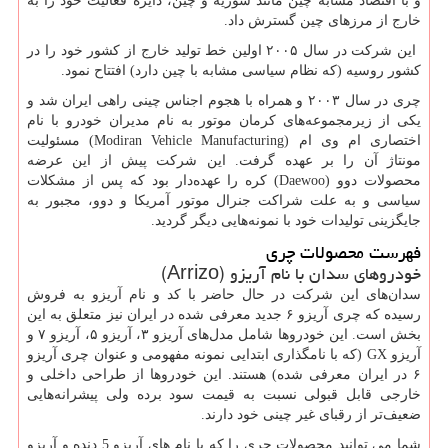
و با اقتصاد مشابه چین مانند سوریه و چین، دایره فعالیت خود را به
خارج از مرزهای چین گسترش داد.
این شرکت در سال ۲۰۰۵ اولین خط تولید خارج از کشور خود را در
کشور روسیه (که نظام سیاسی مشابه با چین دارد) افتتاح نمود.
چری در سال ۲۰۰۳ و همراه با هجوم اجناس چینی راهی ایران شد و
یکی از زیرمجموعه‌های کرمان موتور به نام مدیران خودرو با نام
اختصاری ام وی ام (
Modiran Vehicle Manufacturing
) مسئولیت
مونتاژ آن را بر عهده گرفت. این شرکت پیش از این عرضه
محصولات دوو (
Daewoo
) کره را عهده‌دار بود که پس از مشکلات
سیاسی و به علت شراکت جنرال موتور آمریکا و دوو، مجبور به
جایگزینی تولیدات خود با نمونه‌هایی دیگر گردید.
فهرست محصولات چری
خودروهای سدان با نام آریزو (
Arrizo
)
سدان‌های این شرکت در حال حاضر با کد و نام آریزو به فروش
رسیده که چری آریزو ۶ جدید معرفی شده در ایران نیز متعلق به این
بخش است. این خودروها شامل مدل‌های آریزو ۳، آریزو ۵، آریزو ۷ و
آریزو
GX
(که با نامگذاری ابتدایی نمونه مفهومی و عنوان چری آریزو
۶ در ایران معرفی شده) هستند. این خودروها از طراحی داخلی و
خارجی قابل قبولی نسبت به قیمت سود برده ولی پیشرانه‌هایی
ضعیف‌تر از رقبای غیر چینی خود دارند.
شما می توانید محصولات چری را که با نام های آریزو 5 دنده و آریزو