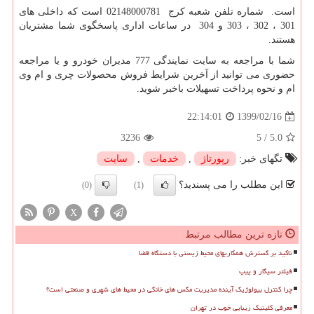
است. شماره تلفن شعبه کرج 02148000781 است که داخلی های
301 ، 302 ، 303 و 304 در ساعات اداری پاسخگوی شما مشتریان
هستند.
شما با مراجعه به سایت نمایندگی 777 مدیران خودرو و یا مراجعه
حضوری می توانید از آخرین شرایط فروش محصولات چری و ام وی
ام و نحوه پرداخت تسهیلات باخبر شوید.
1399/02/16
22:14:01
3236
5
/
5.0
تگهای خبر:
رپورتاژ
,
خدمات
,
سایت
این مطلب را می پسندید؟
(0)
(1)
X
تازه ترین مطالب مرتبط
تاکید بر گسترش همکاریهای محیط زیستی با دستگاه قضا
فیلتر سیگار و پیپ
چرا کنترل بیولوژیک آینده مدیریت مگس های خانگی در محیط های شهری و صنعتی است؟
معرفی کلینیک زیبایی خوب در تهران