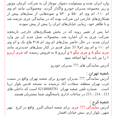
وارد ایران شده و مسئولیت دشوار مونتاژ آن به شرکت کرمان موتور
و زیر مجموعه مدیران خودرو واگذار گردید. محصولاتی مانند ام وی
ام ۱۱۰، ام وی ام ۵۵۰ و ۵۳۰ و نمونه‌هایی از نسل‌های پیش از
همکاری‌های خارجی این شرکت بوده که در نمایندگی چری عرضه شد
و با ظاهر خود، زیبایی خیابان‌های ایران را بیش از پیش نمودند.
اما پس از تغییر رویه که در بخش همکاری‌های خارجی تاریخچه
شرکت چری به آن اشاره شد، محصولات نسل جدید آن نیز وارد
ایران شدند. در حال حاضر مدل‌های ام وی ام ۳۱۵ هاچ بک و ام وی
ام ۱۱۰ و ام وی ام
X
33 نسل قدیم در کنار نسل‌های جدیدتری مانند
چری تیگو ۵
و
چری تیگو ۷
و آریزو ۵ به فروش رسیده که
چری آریزو
۶
را نیز باید به آنها اضافه نمود.
آدرس نمایندگی های 777 مدیران خودرو :
شعبه تهران :
آدرس نمایندگی 777 مدیران خودرو برای شعبه تهران واقع در سمت
غرب تهران منطقه سعادت آباد نرسیده به مسجد قدس بلوار دریا
است . شماره تلفن شعبه تهران 02148000781 است که داخلی های
213 ، 214 ، 215 در ساعات اداری پاسخگوی شما مشتریان هستند.
شعبه کرج :
آدرس
نمایندگی 777 چری
برای شعبه استان البرز واقع در کرج: مهر
شهر، بلوار ارم، نبش خیابان افشار