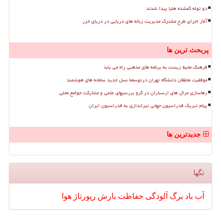
دو توله گمشده هلیا پیدا شدند
آغاز اجرای طرح مشترک مدیریت زباله های دریایی در دریای خزر
پربحث ترین ها
فرهنگ محیط زیست به برنامه های مذهبی راه می یابد
موفقیت محققان دانشگاه تهران درتوسعه نسل جدید سامانه های هوشمند
رهاسازی مرال های ارسباران در گرو بررسیهای علمی و مشارکت جوامع محلی
پیام تبریک فدراسیون جهانی تیراندازی به فدراسیون ایران
جدیدترین ها
تگها
آب
باد
برگ
آلودگی
حفاظت
بارش
رپورتاژ
هوا