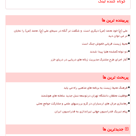
کوتاه کننده لینک
پربیننده ترین ها
علی (ع) خود محمد (ص) دیگری است، و شگفت تر آنکه در سیمای علی (ع)، محمد (ص) را نمایان
تر می توان دید
محیط زیست قربانی خاموش جنگ است
دو توله گمشده هلیا پیدا شدند
آغاز اجرای طرح مشترک مدیریت زباله های دریایی در دریای خزر
پربحث ترین ها
فرهنگ محیط زیست به برنامه های مذهبی راه می یابد
موفقیت محققان دانشگاه تهران درتوسعه نسل جدید سامانه های هوشمند
رهاسازی مرال های ارسباران در گرو بررسیهای علمی و مشارکت جوامع محلی
پیام تبریک فدراسیون جهانی تیراندازی به فدراسیون ایران
جدیدترین ها