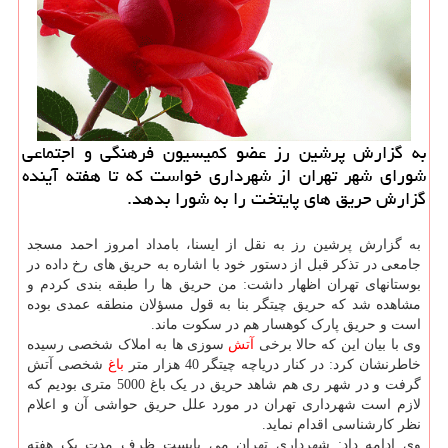
به گزارش پرشین رز عضو كمیسیون فرهنگی و اجتماعی
شورای شهر تهران از شهرداری خواست كه تا هفته آینده
گزارش حریق های پایتخت را به شورا بدهد.
به گزارش پرشین رز به نقل از ایسنا، بامداد امروز احمد مسجد
جامعی در تذکر قبل از دستور خود با اشاره به حریق های رخ داده در
بوستانهای تهران اظهار داشت: من حریق ها را طبقه بندی کردم و
مشاهده شد که حریق چیتگر بنا به قول مسؤلان منطقه عمدی بوده
است و حریق پارک کوهسار هم در سکوت ماند.
وی با بیان این که حالا برخی
آتش
سوزی ها به املاک شخصی رسیده
خاطرنشان کرد: در کنار دریاچه چیتگر 40 هزار متر
باغ
شخصی آتش
گرفت و در شهر ری هم شاهد حریق در یک باغ 5000 متری بودیم که
لازم است شهرداری تهران در مورد علل حریق حواشی آن و اعلام
نظر کارشناسی اقدام نماید.
وی ادامه داد: شهرداری تهران می بایست ظرف مدت یک هفته