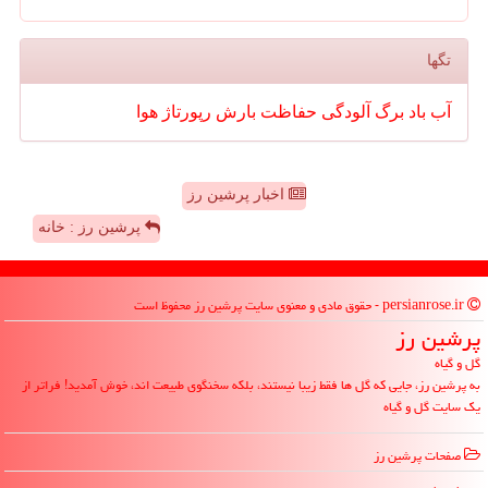
تگها
آب
باد
برگ
آلودگی
حفاظت
بارش
رپورتاژ
هوا
اخبار پرشین رز
پرشین رز : خانه
persianrose.ir - حقوق مادی و معنوی سایت پرشین رز محفوظ است
پرشین رز
گل و گیاه
به پرشین رز، جایی که گل ها فقط زیبا نیستند، بلکه سخنگوی طبیعت اند، خوش آمدید! فراتر از
یک سایت گل و گیاه
صفحات پرشین رز