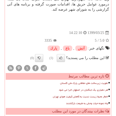
درمورد عوامل حریق ها، اقدامات صورت گرفته و برنامه های آتی
گزارشی را به شورای شهر عرضه کند.
1399/03/25
14:22:10
3335
5
/
5.0
تگهای خبر:
آتش
,
باغ
,
پارك
این مطلب را می پسندید؟
(0)
(1)
X
تازه ترین مطالب مرتبط
تقویت زیرساخت های حفاظتی پارک ملی گلستان
هر دهیاری یک جنگلبان در اصفهان اجرا می شود
اخطار محیط زیست نسبت به کاهش کیفیت هوای تهران
۳۵ نمونه حیات وحش به طبیعت بازگشتند
نظرات بینندگان در مورد این مطلب