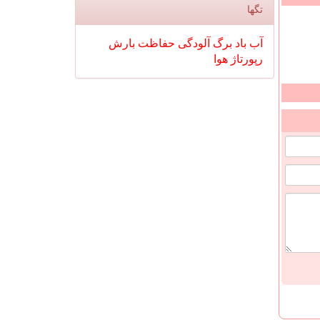
تگها
آب
باد
برگ
آلودگی
حفاظت
بارش
رپورتاژ
هوا