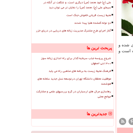
علی (ع) خود محمد (ص) دیگری است، و شگفت تر آنکه در
سیمای علی (ع)، محمد (ص) را نمایان تر می توان دید
محیط زیست قربانی خاموش جنگ است
دو توله گمشده هلیا پیدا شدند
آغاز اجرای طرح مشترک مدیریت زباله های دریایی در دریای خزر
ه ۳۰ خرداد ماه ۹۹ گرفتار آتش سوزی شده و
پربحث ترین ها
ه است و
شروع پروسه جذب سرمایه گذار برای راه اندازی زباله سوز
۳۰۰ تنی اصفهان
فرهنگ محیط زیست به برنامه های مذهبی راه می یابد
موفقیت محققان دانشگاه تهران درتوسعه نسل جدید سامانه های
هوشمند
رهاسازی مرال های ارسباران در گرو بررسیهای علمی و مشارکت
جوامع محلی
جدیدترین ها