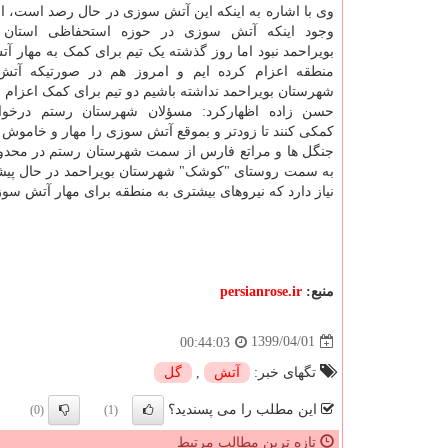
وی با اشاره به اینکه این آتش سوزی در حال رصد است، اض
وجود اینکه آتش سوزی در حوزه استحفاظی استان ک
بویراحمد نبود اما روز گذشته یک تیم برای کمک به مهار 
منطقه اعزام کرده ایم و امروز هم در صورتیکه آت
شهرستان بویراحمد نداشته باشیم دو تیم برای کمک اعزام خ
حسن زاده اظهارکرد: مسؤلان شهرستان رستم درخو
کمکی کنند تا زودتر و بموقع آتش سوزی را مهار و خاموش کن
به سمت روستای "کوشک" شهرستان بویراحمد در حال پیشر
نیاز دارد که نیروهای بیشتری به منطقه برای مهار آتش سو
منبع:
persianrose.ir
1399/04/01
00:44:03
تگهای خبر:
آتش
,
گل
این مطلب را می پسندید؟
(0)
(1)
تازه ترین مطالب مرتبط