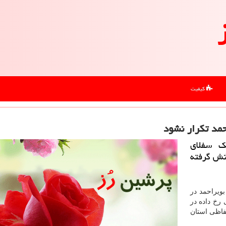
کیفیت
حمد تكرار نشود
ك سفلای
تش گرفته
ویراحمد در
خ داده در
حفاظی استان