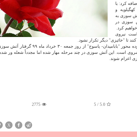
افه کرد: با
هگیلویه و
آتش سوزی به
ش سوزی در
واهیم کرد.
است نیروی
ند تا "خائیزی" دیگر تکرار نشود.
جنگل ها و مراتع فارس از سمت شهرستان رستم در محدوده محور "بابامیدان- یاسوج" از روز جمع
وی است. این آتش سوزی در چند مرحله مهار شده اما مجدداً شعله ور شد
زی اعزام شوند.
2775
5
/
5.0
X