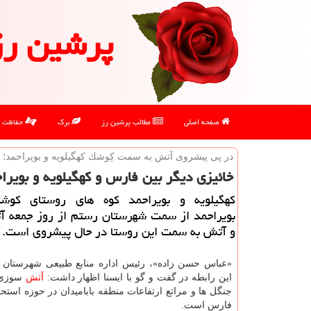
پرشین رز
صفحه اصلی
مطالب پرشین رز
برگ
حفاظت
در پی پیشروی آتش به سمت كِوشك كهگیلویه و بویراحمد؛
خائیزی دیگر بین فارس و كهگیلویه و بویرا
كهگیلویه و بویراحمد كوه های روستای كوش
بویراحمد از سمت شهرستان رستم از روز جمعه آ
و آتش به سمت این روستا در حال پیشروی است.
«عباس حسن زاده»، رئیس اداره منابع طبیعی شهرستان ب
این رابطه در گفت و گو با ایسنا اظهار داشت:
آتش
سوزی ر
جنگل ها و مراتع ارتفاعات منطقه بابامیدان در حوزه است
فارس است.