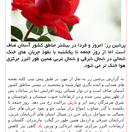
پرشین رز: امروز و فردا در بیشتر مناطق كشور آسمان صاف
است اما از روز جمعه تا یكشنبه با نفوذ جریان های خنك
شمالی در شمال شرقی و شمال غربی همین طور البرز مركزی
هوا خنك تر می شود.
به گزارش پرشین رز به نقل از مهر، بر طبق پیش بینی کلیه نقشه
های همدلی و آینده نگری چهارشنبه و پنجشنبه در بیشتر مناطق کشور
آسمان صاف است و در نوار شمالی روند افزایش دما در ساعات پس
از ظهر پیش بینی شده و در ارتفاعات جنوب سیستان و بلوچستان و
شرق هرمزگان رشد ابر و
بارش
پراکنده رخ می دهد. روز جمعه تا
یکشنبه با گذر متناوب امواج تراز میانی جو و نفوذ جریان های خنک
شمالی به سواحل دریای خزر در شمال استان های آذربایجان غربی،
آذربایجان شرقی و اردبیل همین طور در گیلان، مازندران، گلستان و
ارتفاعات البرز مرکزی شاهد ابرناکی و وزش
باد
گاهی نیز کاهش
نسبی دما و بارش باران گاهی با رعد و برق خواهیم بود. طی ۵ روز