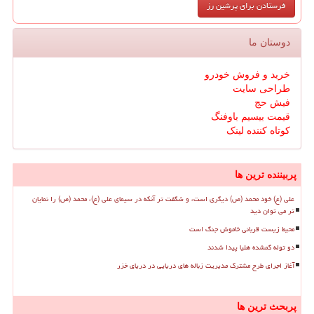
دوستان ما
خرید و فروش خودرو
طراحی سایت
فیش حج
قیمت بیسیم باوفنگ
کوتاه کننده لینک
پربیننده ترین ها
علی (ع) خود محمد (ص) دیگری است، و شگفت تر آنکه در سیمای علی (ع)، محمد (ص) را نمایان
تر می توان دید
محیط زیست قربانی خاموش جنگ است
دو توله گمشده هلیا پیدا شدند
آغاز اجرای طرح مشترک مدیریت زباله های دریایی در دریای خزر
پربحث ترین ها