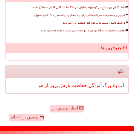
کشف 2 تن چوب تاغ در کوهپایه اصفهان طی 24 ساعت اخیر 8 نفر دستگیر شدند
شروع پروسه جذب سرمایه گذار برای راه اندازی زباله سوز ۳۰۰ تنی اصفهان
فرهنگ محیط زیست به برنامه های مذهبی راه می یابد
موفقیت محققان دانشگاه تهران درتوسعه نسل جدید سامانه های هوشمند
جدیدترین ها
تگها
آب
باد
برگ
آلودگی
حفاظت
بارش
رپورتاژ
هوا
اخبار پرشین رز
پرشین رز : خانه