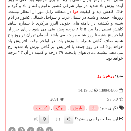
آینده وزش باد شدید در نوار شرقی کشور تداوم یافته و باد و گرد و
خاک کاهش دید و کیفیت
هوا
در منطقه زابل دور از انتظار نیست.
روزهای جمعه و شنبه در شمال غرب و سواحل شمالی کشور در ایام
شنبه و یکشنبه در دامنه های جنوبی البرز مرکزی با شماره شاهد
کاهش نسبی دما بین ۵ تا ۸ درجه پیش بینی می شود دریای خزر از
اواخر پنج شنبه تا روز شنبه مواجه می باشد. آسمان تهران در روز پنج
شنبه صاف گاهی همراه با وزش باد، در اواخر وقت افزایش باد
خواهد بود؛ اما در روز جمعه با افزایش ابر گاهی وزش باد شدید رخ
می دهد. بیشینه دمای هوای پایتخت ۳۹ درجه و کمینه در آن ۲۳ درجه
خواهد بود.
منبع:
پرشین رز
1399/04/06
14:19:32
2691
5
/
5.0
تگهای خبر:
باد
,
بارش
,
برگ
,
كیفیت
این مطلب را می پسندید؟
(0)
(1)
X