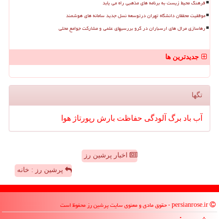
فرهنگ محیط زیست به برنامه های مذهبی راه می یابد
موفقیت محققان دانشگاه تهران درتوسعه نسل جدید سامانه های هوشمند
رهاسازی مرال های ارسباران در گرو بررسیهای علمی و مشارکت جوامع محلی
جدیدترین ها
تگها
آب
باد
برگ
آلودگی
حفاظت
بارش
رپورتاژ
هوا
اخبار پرشین رز
پرشین رز : خانه
persianrose.ir - حقوق مادی و معنوی سایت پرشین رز محفوظ است