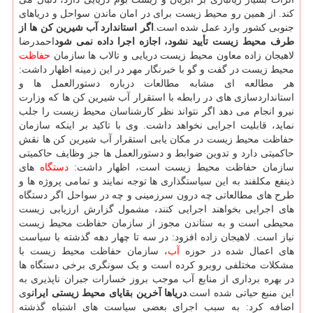
کند. از همین رو محیط زیست برای در امان ماندن سواحل و دریاهای
جنوبی کشور وارد عمل شده است.
اگر استاندارد آب شیرین کن ها از
طرف محیط زیست تأیید نشود، اجازه اجرا داده نمی شود
احمدرضا
لاهیجان زاده معاون محیط زیست دریایی و تالاب ها سازمان
حفاظت
محیط زیست در گفت و گو با خبرنگار مهر در این زمینه اظهار داشت:
هر مطالعه ای مشابه مطالعات درباره دستورالعمل ها و
استانداردسازی های در رابطه با استقرار آب شیرین کن ها که وزارت
نیرو انجام می دهد اگر نتواند نظر کارشناسان محیط زیست را جلب
نماید، قابلیت اجرایی نخواهد داشت. وی با تاکید بر اینکه سازمان
حفاظت محیط زیست در مکان یابی استقرار آب شیرین کن ها نقش
حاکمیتی دارد و تدوین ضوابط و دستورالعمل ها جز وظایف حاکمیتی
سازمان حفاظت محیط زیست است، اظهار داشت:
دستگاه
های
ذینفع مکلفند به این سیاستگذاری ها توجه نمایند و تمامی پروژه ها و
طرح های مطالعاتی چه درون سرزمینی و چه در سواحل اگر دستگاه
های اجرایی بخواهند اجرایی کنند، مشمول گزارش ارزیابی زیست
محیطی است و به ستاندن مجوز از سازمان حفاظت محیط زیست
نیاز است. لاهیجان زاده افزود: در سه تا چهار دهه گذشته با سیاست
های اعمال شده در حوزه
آب
، سازمان حفاظت محیط زیست با
مشکلات مختلفی روبرو کرده است و یک سونگری برخی دستگاه ها
در بهره برداری از منابع آب موجب بروز خسارات جبران ناپذیری به
این منبع حیاتی شده است.
دریاها آخرین بقایای محیط زیستی ایران
وی
اضافه کرد: به سبب اجرای بعضی سیاست های اشتباه گذشته