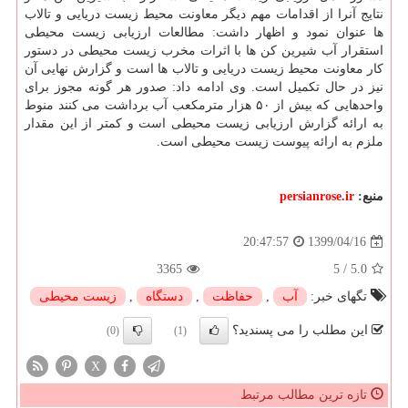
نتایج آنرا از اقدامات مهم دیگر معاونت محیط زیست دریایی و تالاب
ها عنوان نمود و اظهار داشت: مطالعات ارزیابی زیست محیطی
استقرار آب شیرین کن ها با اثرات مخرب زیست محیطی در دستور
کار معاونت محیط زیست دریایی و تالاب ها است و گزارش نهایی آن
نیز در حال تکمیل است. وی ادامه داد: صدور هر گونه مجوز برای
واحدهایی که بیش از ۵۰ هزار مترمکعب آب برداشت می کنند منوط
به ارائه گزارش ارزیابی زیست محیطی است و کمتر از این مقدار
ملزم به ارائه پیوست زیست محیطی است.
منبع:
persianrose.ir
1399/04/16
20:47:57
3365
5
/
5.0
تگهای خبر:
آب
,
حفاظت
,
دستگاه
,
زیست محیطی
این مطلب را می پسندید؟
(0)
(1)
X
تازه ترین مطالب مرتبط