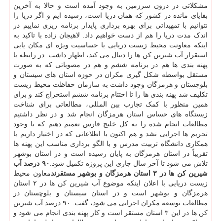
مشکلاتی در درون سرزمین به وجود آمده است و حالا به آخرین
بقایای مانده در کشور که همان دریا است، رسیده ایم و اگر دریا را
نتوانیم با تمهیداتی برای بهره برداری پایدار برنامه ریزی نماییم در
اندک مدت دریا را هم از دست خواهیم داد. لاهیجان زاده با تاکید به
اینکه معاونت محیط زیست دریایی با حساسیت ویژه ای مکان یابی
استقرار آب شیرین کن ها را دنبال می کند، اظهار داشت: در رابطه با
پهنه بندی ها هم در برنامه ششم و هم در مصوباتی که به صورت
مستقل بواسطه شکل گیری مکران در حوزه استان های سیستان و
بلوچستان و هرمزگان وجود داشت به سازمان حفاظت محیط زیست
تکلیف شد پهنه بندی ها را تا اختتام برنامه ششم استخراج کند و برای
همین منظور با کمک تجارب بین المللی، مطالعاتی برای شناخت
زیستگاه های حساس استان هرمزگان انجام شد و در نظر داشتیم
مطالعات انجام شده را به کل خلیج فارس تعمیم دهیم که با وجود
تحریم ها اجرایی نشد و هم اکنون با اطلاعاتی که در اختیار داریم با
همکاری دانشگاه تربیت مدرس و با الگو برداری مناسب این پهنه ها
تقریباً در استان هرمزگان به پایان رسیده است و در استان بوشهر
تلاش می شود تا آخر سال جاری این پروژه تکمیل شود.
۹۰ درصد آب
شیرین کن ها در ۳ استان هرمزگان و بوشهر مستقرند
معاون محیط
زیست دریایی با اعلان اینکه موضوع آب شیرین کن ها در ۲ استان
هرمزگان و بوشهر است و در استان سیستان و بلوچستان در
مطالعات توسعه مکران اجرایی می شود، گفت: ۹۰ درصد آب شیرین
کن ها در این ۳ استان مستقر است و کار پهنه بندی انجام می شود و