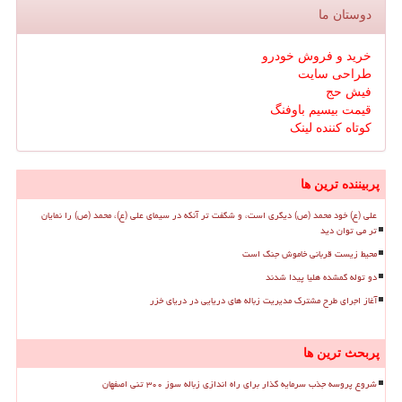
دوستان ما
خرید و فروش خودرو
طراحی سایت
فیش حج
قیمت بیسیم باوفنگ
کوتاه کننده لینک
پربیننده ترین ها
علی (ع) خود محمد (ص) دیگری است، و شگفت تر آنکه در سیمای علی (ع)، محمد (ص) را نمایان
تر می توان دید
محیط زیست قربانی خاموش جنگ است
دو توله گمشده هلیا پیدا شدند
آغاز اجرای طرح مشترک مدیریت زباله های دریایی در دریای خزر
پربحث ترین ها
شروع پروسه جذب سرمایه گذار برای راه اندازی زباله سوز ۳۰۰ تنی اصفهان