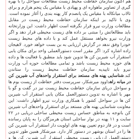
هم اکنون سازمان حفاظت محیط زیست مطالعات سواحل را با بهره
گیری از تصاویر ماهواره ای و پهپادی با مقیاس یک پنجم هزارم و برای
تالاب میانکاله با مقیاس یک پانصدم کار پهنه بندی را آغاز نموده است.
وی با تاکید بر اینکه سازمان حفاظت محیط زیست در مقابل
مطالعات وزارت نیرو قرار نگرفته است اظهار داشت: این وزارتخانه
باید مطالعاتش را مبتنی بر داده های زیست محیطی قرار دهد و اگر
وزارت نیرو بخواهد مستقل عمل کند و با داده های محیط زیست
خودرا وفق ندهد در گزارش ارزیابی به بن بست خواهد خورد. لاهیجان
زاده اشاره کرد: اگر مقرر است دستورالعملی واحد برای مکان یابی
استقرار آب شیرین کن ها تدوین شود باید منطبق با فعالیت ها و داده
های حوزه محیط زیست باشد و تمامی مطالعات حوزه آب وزارت
نیرو باید تاییدیه سازمان حفاظت محیط زیست را ستاندن
کند.
شناسایی پهنه های مستعد برای استقرار واحدهای آب شیرین کن
در میانه راه
داوود میرشکار، سرپرست دفتر حفاظت از زیست بوم ها
و سواحل دریای سازمان حفاظت محیط زیست نیز در گفت و گو با
مهر با اشاره به تدوین دستورالعمل مکان یابی استقرار آب شیرین
کن ها در سواحل کشور با همکاری وزارت نیرو اظهار داشت: این
معاونت شناسایی پهنه های مستعد برای استقرار واحدهای آب شیرین
کن باتوجه به مناطق حساس زیست محیطی ساحلی دریایی در ۲۲
سایت و ۱۱ پهنه در نوار ساحلی استان هرمزگان را به پایان رسانده
است و در فاز دوم تعیین پهنه های اولویت دار استقرار آب شیرین کن
ها را در استان بوشهر در دستور کار دارد. میرشکار همین طور تدوین
دستورالعمل ارزیابی زیست محیطی استقرار آب شیرین کن ها و