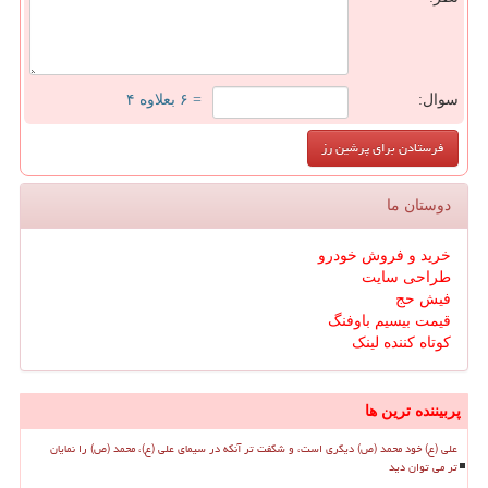
سوال:
= ۶ بعلاوه ۴
دوستان ما
خرید و فروش خودرو
طراحی سایت
فیش حج
قیمت بیسیم باوفنگ
کوتاه کننده لینک
پربیننده ترین ها
علی (ع) خود محمد (ص) دیگری است، و شگفت تر آنکه در سیمای علی (ع)، محمد (ص) را نمایان
تر می توان دید