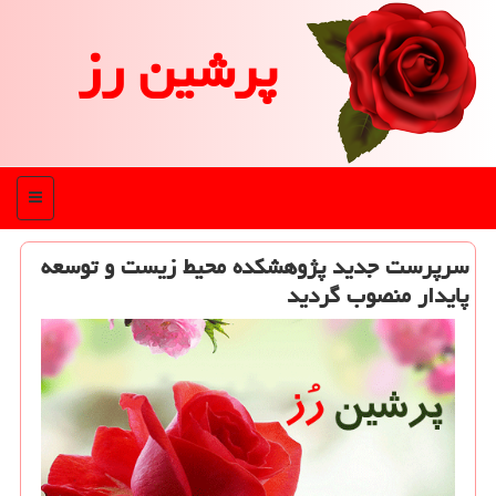
پرشین رز
منو
سرپرست جدید پژوهشكده محیط زیست و توسعه
پایدار منصوب گردید