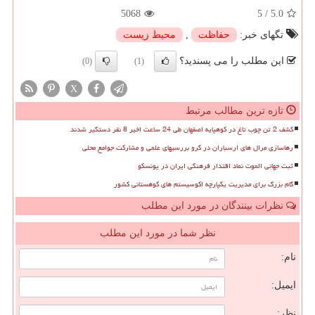
5068
5
/
5.0
تگهای خبر:
حفاظت
,
محیط زیست
این مطلب را می پسندید؟
(0)
(1)
X
تازه ترین مطالب مرتبط
کشف 2 تن چوب تاغ در کوهپایه اصفهان طی 24 ساعت اخیر 8 نفر دستگیر شدند
رهاسازی مرال های ارسباران در گرو بررسیهای علمی و مشارکت جوامع محلی
ثبت جهانی الموت نماد اقتدار فرهنگی ایران در یونسکو
گام بزرگ برای مدیریت یکپارچه اکوسیستم های کوهستانی کشور
نظرات بینندگان در مورد این مطلب
نظر شما در مورد این مطلب
نام:
ایمیل:
نظر: