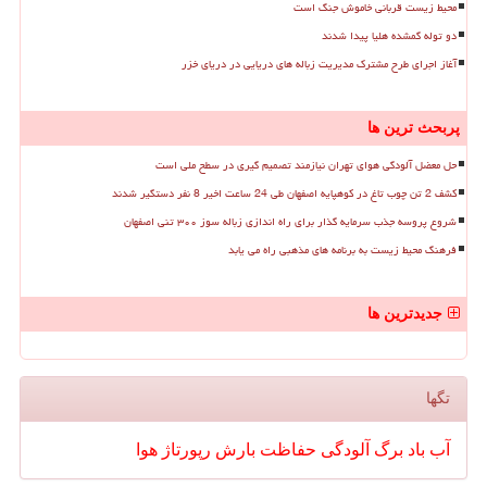
محیط زیست قربانی خاموش جنگ است
دو توله گمشده هلیا پیدا شدند
آغاز اجرای طرح مشترک مدیریت زباله های دریایی در دریای خزر
پربحث ترین ها
حل معضل آلودگی هوای تهران نیازمند تصمیم گیری در سطح ملی است
کشف 2 تن چوب تاغ در کوهپایه اصفهان طی 24 ساعت اخیر 8 نفر دستگیر شدند
شروع پروسه جذب سرمایه گذار برای راه اندازی زباله سوز ۳۰۰ تنی اصفهان
فرهنگ محیط زیست به برنامه های مذهبی راه می یابد
جدیدترین ها
تگها
آب
باد
برگ
آلودگی
حفاظت
بارش
رپورتاژ
هوا