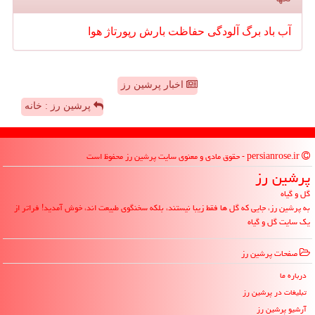
آب
باد
برگ
آلودگی
حفاظت
بارش
رپورتاژ
هوا
اخبار پرشین رز
پرشین رز : خانه
persianrose.ir - حقوق مادی و معنوی سایت پرشین رز محفوظ است
پرشین رز
گل و گیاه
به پرشین رز، جایی که گل ها فقط زیبا نیستند، بلکه سخنگوی طبیعت اند، خوش آمدید! فراتر از
یک سایت گل و گیاه
صفحات پرشین رز
درباره ما
تبلیغات در پرشین رز
آرشیو پرشین رز