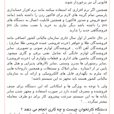
قانونی آن نیز برخوردار شوند.
همچنین اگر نرم افزاری که استفاده میکنند مانند نرم افزار حسابداری
پارمیس تمام گزینه های لازم برای فاکتور زدن را داشته باشد (مانند
جمع فروش و صدور فاکتور) و همچنین قابلیت اتصال به دستگاه های
pos
را داشته باشد دیگر نیازی به خرید یا نصب مجدد یک
pos
فروشگاهی جدید را ندارید .
در حال حاضر از اول سال جاری سازمان مالیاتی کشور اصنافی مانند
فروشندگان طلا و جواهر (خرده فروشی عمده فروشی طلا سازی) ,
فروشندگان آهن آلات , فروشندگان لوازم صوتی و تصویری, سایر
فروشندگان لوازم خانگی که شامل نفتی برقی و گازی میشود,
فروشندگان ماشین های اداری و قطعات ولوازم آن (خرده فروشی)
,سایر رستوران ها مدرن وسنتی ,سایر تالارهای پذیرایی و هتل های
پایین تر از 3ستاره , سایر املاک و مستغلات و همچنین داروخانه هایی
که ملزم به نگهداری فایل های الکترونیکی و ارائه آن به سازمان
مالیاتی کشور هستند باید مجهز به این سیستم باشند!
ولی با توجه به ویژگی ها و امکاناتی که این دستگاه برای صنف
فروشنده و مصرف کننده دارد در صورت استفاده و مجهز شدن سایر
پایانه ها به این سیستم سرعت پیشروی کار برای دو طرف معامله
بیشتر میگردد…..!
دستگاه کارتخوان چیست و چه کاری انجام می دهد ؟