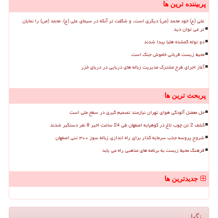
پربیننده ترین ها
علی (ع) خود محمد (ص) دیگری است، و شگفت تر آنکه در سیمای علی (ع)، محمد (ص) را نمایان
تر می توان دید
دو توله گمشده هلیا پیدا شدند
محیط زیست قربانی خاموش جنگ است
آغاز اجرای طرح مشترک مدیریت زباله های دریایی در دریای خزر
پربحث ترین ها
حل معضل آلودگی هوای تهران نیازمند تصمیم گیری در سطح ملی است
کشف 2 تن چوب تاغ در کوهپایه اصفهان طی 24 ساعت اخیر 8 نفر دستگیر شدند
شروع پروسه جذب سرمایه گذار برای راه اندازی زباله سوز ۳۰۰ تنی اصفهان
فرهنگ محیط زیست به برنامه های مذهبی راه می یابد
جدیدترین ها
تگها