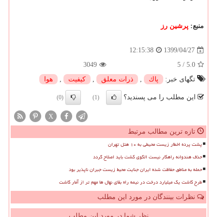
منبع:
پرشین رز
1399/04/27
12:15:38
3049
5
/
5.0
تگهای خبر:
پاك
,
ذرات معلق
,
كیفیت
,
هوا
این مطلب را می پسندید؟
(0)
(1)
X
تازه ترین مطالب مرتبط
پشت پرده اخطار زیست محیطی به ۱۰ هتل تهران
حذف هندوانه راهکار نیست الگوی کشت باید اصلاح گردد
حمله به مناطق حفاظت شده ایران جنایت محیط زیست جبران ناپذیر بود
طرح کاشت یک میلیارد درخت در نیمه راه بقای نهال ها مهم تر از آمار کاشت
نظرات بینندگان در مورد این مطلب
نظر شما در مورد این مطلب