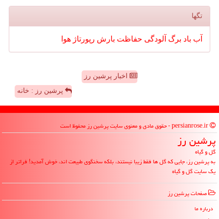
تگها
آب
باد
برگ
آلودگی
حفاظت
بارش
رپورتاژ
هوا
اخبار پرشین رز
پرشین رز : خانه
persianrose.ir - حقوق مادی و معنوی سایت پرشین رز محفوظ است
پرشین رز
گل و گیاه
به پرشین رز، جایی که گل ها فقط زیبا نیستند، بلکه سخنگوی طبیعت اند، خوش آمدید! فراتر از
یک سایت گل و گیاه
صفحات پرشین رز
درباره ما