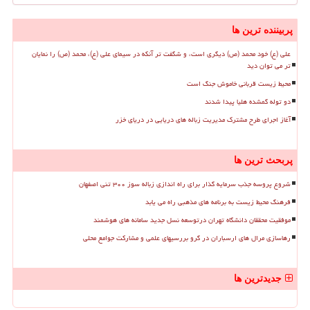
پربیننده ترین ها
علی (ع) خود محمد (ص) دیگری است، و شگفت تر آنکه در سیمای علی (ع)، محمد (ص) را نمایان
تر می توان دید
محیط زیست قربانی خاموش جنگ است
دو توله گمشده هلیا پیدا شدند
آغاز اجرای طرح مشترک مدیریت زباله های دریایی در دریای خزر
پربحث ترین ها
شروع پروسه جذب سرمایه گذار برای راه اندازی زباله سوز ۳۰۰ تنی اصفهان
فرهنگ محیط زیست به برنامه های مذهبی راه می یابد
موفقیت محققان دانشگاه تهران درتوسعه نسل جدید سامانه های هوشمند
رهاسازی مرال های ارسباران در گرو بررسیهای علمی و مشارکت جوامع محلی
جدیدترین ها