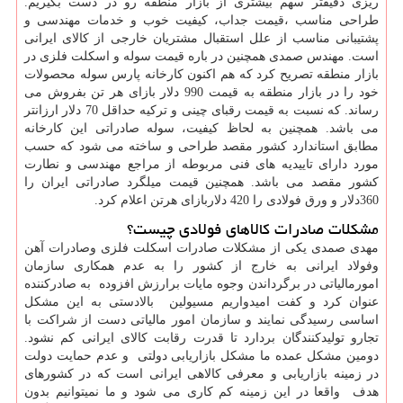
ریزی دقیقتر سهم بیشتری از بازار منطقه رو در دست بگیریم.
طراحی مناسب ،قیمت جداب، کیفیت خوب و خدمات مهندسی و
پشتیبانی مناسب از علل استقبال مشتریان خارجی از کالای ایرانی
است. مهندس صمدی همچنین در باره قیمت سوله و اسکلت فلزی در
بازار منطقه تصریح کرد که هم اکنون کارخانه پارس سوله محصولات
خود را در بازار منطقه به قیمت 990 دلار بازای هر تن بفروش می
رساند. که نسبت به قیمت رقبای چینی و ترکیه حداقل 70 دلار ارزانتر
می باشد. همچنین به لحاظ کیفیت، سوله صادراتی این کارخانه
مطابق استاندارد کشور مقصد طراحی و ساخته می شود که حسب
مورد دارای تاییدیه های فنی مربوطه از مراجع مهندسی و نطارت
کشور مقصد می باشد. همچنین قیمت میلگرد صادراتی ایران را
360دلار و ورق فولادی را 420 دلاربازای هرتن اعلام کرد.
مشکلات صادرات کالاهای فولادی چیست؟
مهدی صمدی
یکی از مشکلات صادرات اسکلت فلزی وصادرات آهن
وفولاد ایرانی به خارج از کشور را به عدم همکاری سازمان
امورمالیاتی در برگرداندن وجوه مایات برارزش افزوده به صادرکننده
عنوان کرد و کفت امیدواریم مسیولین بالادستی به این مشکل
اساسی رسیدگی نمایند و سازمان امور مالیاتی دست از شراکت با
تجارو تولیدکنندگان بردارد تا قدرت رقابت کالای ایرانی کم نشود.
دومین مشکل عمده ما مشکل بازاریابی دولتی و عدم حمایت دولت
در زمینه بازاریابی و معرفی کالاهی ایرانی است که در کشورهای
هدف واقعا در این زمینه کم کاری می شود و ما نمیتوانیم بدون