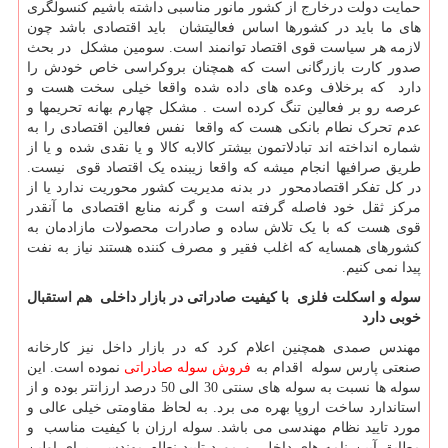
حمایت دولت درخارج از کشور مانور مناسبی داشته باشیم کنسولگری
های ما باید در کشورها اساس فعالیتشان باید اقتصادی باشد چون
لازمه هر سیاست قوی اقتصاد توانمند است. سومین مشکل در بحث
صدور کارت بازرگانی است که همچنان بروکراسی خاص خودش را
دارد که برخلاف وعده های داده شده واقعا خیلی سخت هست و
عرصه رو بر فعالین تنگ کرده است . مشکل چهارم بهانه تحریمها و
عدم تحرک نطام بانکی هست که واقعا نفس فعالین اقتصادی را به
شماره انداخته اند تبادلاتمون بیشتر کالابه کالا و یا نقدی شده و یا از
طریق صرافیها انجام میشه که واقعا زیبنده یک اقتصاد قوی نیست.
در کل تفکر اقتصادمحور در بدنه مدیریت کشور محوریت ندارد یا از
مرکز ثقل خود فاصله گرفته است و گرنه منابع اقتصادی ما آنقدر
قوی هست که با یک تلاش ساده و صادرات محصولات مازادمان به
کشورهای همسایه که اغلب فقیر و مصرف کننده هستند نیاز به نفت
پیدا نمی کنیم.
سوله و اسکلت فلزی با کیفیت صادراتی در بازار داخلی هم استقبال
خوبی دارد
مهندس صمدی همچنین اعلام کرد که در بازار داخل نیز کارخانه
صنعتی پارس سوله اقدام به
فروش سوله صادراتی
نموده است. این
سوله ها نسبت به سوله های سنتی 30 الی 50 درصد ارزانتر بوده و از
استاندارد ساخت اروپا بهره می برد. به لحاظ مقاومتی خیلی عالی و
مورد تایید نظام مهندسی می باشد. سوله ارزان با کیفیت مناسب و
مطابق آیین نامه های داخلی و مورد تایید نطام مهندسی برای اولین