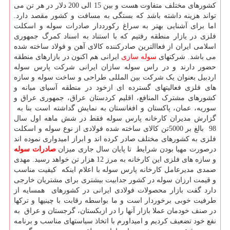
کشورهای مختلف متفاوت هست و بین 15 الی 200 دلار در هر تن می
تواند هزینه داشته باشد که بستگی به مسافت و کشور مقصد دارد.
اما برای آشنایی بهتر به سراغ رکورددار صادرات سوله و اسکلت
فلزی در یازار منطقه رفتیم که با استناد به اسناد کمرگ جمهوری
اسلامی ایران از فعاالترین صادرکننده کالای آهن و فولاد ساخته شده
می باشد. شرکتهای
سوله سازی
ایرانی هم اکنون در بازارهای منطقه
حضور دارند و در راس سوله سازان ایرانی شرکت پارس سوله
اردبیل بعنوان یک شرکت بین المللی طراحی و ساخت سوله و سازه
های فلزی فعالیتهای گسترده ای ازخود در منطقه آسیای میانه و
کشورهای مشترک المنافع، اقلیم کردستان عراق، جمهوری عراق و
سوریه، عمان، پاکستان و افغانستان به نمایش گداشته است بنا به
گزارش مدیران کارخانه پارس سوله فقط در شش ماهه اول سال
98 بالغ بر 5000تن کالای ساخته شده فولادی از نوع سوله و اسکلت
فلزی به کشورهای مختلف صادر کرده اند و ابراز امیدواری نموده اند
درصورت مهیا بودن شرایط تا پایان سال جاری میزان
صادرات سوله
و سازه های فلزی این کارخانه به مرز 12 هزار تن خواهد رسید. مهدی
صمدی مدیرعامل کارخانه پارس سوله با اعلام اینکه کیفیت مناسب
و قیمت ارزان سوله در کشور جدابیت بیشتری برای مشتریان خارجی
دارد گفت بازار محصولات فولادی ایرانی در کشورهای همسایه از
طرفیت خوبی برخوردار است و ما بواسطه رقابت با چینیها و ترکها
در صنف خودمان عملا بازار آنها را در ازبکستان، گرجستان و عراق به
نفع خود تضعیف کردیم و امیداورم با اتخاذ سیاستهای مناسب و برنامه