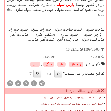
بار در کشور توسط
پارس سوله
با همکاری شرکت استیلفا روسیه
تولید می شود که امید است تحولی خوب در صنعت سوله سازی ایجاد
نماید.
ساخت سوله
-
قیمت ساخت سوله
-
صادرات سوله
-
سوله صادراتی
-
پارس سوله
-
سوله سازی
-
اسکلت فلزی
-
صادرات آهن
-
صادرکننده سوله
-
صادرکننده آهن
-
قیمت آهن صادراتی
1399/05/03
18:22:12
2433
5
/
5.0
تگهای خبر:
رپورتاژ
,
باد
,
برگ
,
پاك
این مطلب را می پسندید؟
(0)
(1)
X
تازه ترین مطالب مرتبط
پیام تبریک فدراسیون جهانی تیراندازی به فدراسیون ایران
گام بزرگ برای مدیریت یکپارچه اکوسیستم های کوهستانی کشور
یک بهله بالابان در پناهگاه حیات وحش کلاه قاضی اصفهان رهاسازی شد