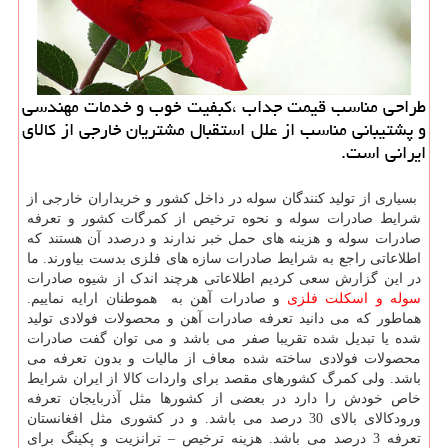
طراحی مناسب قیمت جداب ،كبفیت خوب و خدمات مهندسی
و پشتیبانی مناسب از علل استقبال مشتریان خارجی از كالای
ایرانی است.
بسیاری از تولید کنندگان سوله در داخل کشور و خریداران خارجی از
شرایط صادرات سوله و نحوه ترخیص از کمرگات کشور و تعرفه
صادرات سوله و هزینه های حمل خبر ندارند و درصدد آن هستند که
اطلاعاتی راجع به شرایط صادرات سازه های فلزی بدست بیاورند. ما
در این گزارش سعی کردیم اطلاعاتی هرچند اندک از شیوه صادرات
سوله و اسکلت فلزی
و صادرات آهن به هموطنان ارایه نماییم.
هماطور که می دانید تعرفه صادرات آهن و محصولات فولادی تولید
شده یا تبدیل شده تقریبا صفر می باشد و می توان گفت صادرات
محصولات فولادی ساخته شده معاف از مالیات و بدون تعرفه می
باشد. ولی کمرگ کشورهای مقصد برای واردات کالا از ایران شرایط
خاص خودش را دارد در بعضی از کشورها مثل آذربایجان تعرفه
ورودکالای بالای 30 درصد می باشد. و در کشوری مثل افغانستان
تعرفه 3 درصد می باشد. هزینه ترخیص – ترانزیت و پکینگ برای