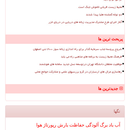
محیط زیست قربانی خاموش جنگ است
دو توله گمشده هلیا پیدا شدند
آغاز اجرای طرح مشترک مدیریت زباله های دریایی در دریای خزر
پربحث ترین ها
شروع پروسه جذب سرمایه گذار برای راه اندازی زباله سوز ۳۰۰ تنی اصفهان
فرهنگ محیط زیست به برنامه های مذهبی راه می یابد
موفقیت محققان دانشگاه تهران درتوسعه نسل جدید سامانه های هوشمند
رهاسازی مرال های ارسباران در گرو بررسیهای علمی و مشارکت جوامع محلی
جدیدترین ها
تگها
آب
باد
برگ
آلودگی
حفاظت
بارش
رپورتاژ
هوا