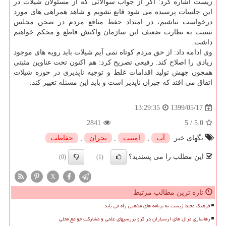
زیست اشاره کرد: اگر از جواب سوالاتی که از مسئولان شیلات در
این جلسات پرسیده می شود قانع نشویم و شاهد همراهی های مورد
درخواست نباشیم، در امتداد حفظ منافع مردم در صحن مجلس
نسبت به نظارت ضعیف این سازمان واکنش قاطع و محکم خواهیم
داشت.
وی ادامه داد: از حق مردم کوتاه نمی آیم شیلات باید رویه های موجود
زیادی را اصلاح کند. رفیعی تصریح کرد: هم اکنون تحت عناوین مثبتی
همچون جهش تولید اقدامات غلط و توجیه ناپذیری در حوزه شیلات
اتفاق می افتد که جبران ناپذیر است و باید این مسئله تغییر کند.
1399/05/17
13:29:35
2841
5
/
5.0
تگهای خبر:
آب
,
امنیت
,
بحران
,
حفاظت
این مطلب را می پسندید؟
(0)
(1)
X
تازه ترین مطالب مرتبط
فرهنگ محیط زیست به برنامه های مذهبی راه می یابد
رهاسازی مرال های ارسباران در گرو بررسیهای علمی و مشارکت جوامع محلی