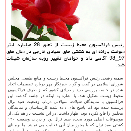
رئیس فراكسیون محیط زیست از تعلق 28 میلیارد لیتر
سوخت یارانه ای به كشتی های صیادی خارجی در سال های
97_98 آگاهی داد و خواهان تغییر رویه سازمان شیلات
شد.
سمیه رفیعی رئیس فراکسیون محیط زیست و منابع طبیعی مجلس
شورای اسلامی در گفت و گو با خبرنگار مهر درباره تصمیمات اتخاذ
شده در جلسه بررسی صید و صیادی کشور که از طرف فراکسیون
محیط زیست تشکیل شد، با اشاره به اینکه در جلسه گذشته این
فراکسیون با نمایندگان شیلات، سوالاتی درباب وضعیت صید ترال
پرسیده شده بود اما پاسخ های داده شده کارشناسان و نمایندگان
مجلس را قانع نکرده بود، اظهار داشت: در این نشست باز هم یکی از
موضوعات اصلی مورد بحث، صید ترال بود و درباب وضعیت ۱۲۰
کشتی صید ترال که با مجوز میان آبی فعالیت می نمایند اما برمبنای
نمونه های برداشت مشخص است که به صید کف زی روی آورده اند،