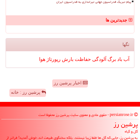
پیام تبریک فدراسیون جهانی تیراندازی به فدراسیون ایران
جدیدترین ها
تگها
آب
باد
برگ
آلودگی
حفاظت
بارش
رپورتاژ
هوا
اخبار پرشین رز
پرشین رز : خانه
persianrose.ir - حقوق مادی و معنوی سایت پرشین رز محفوظ است
پرشین رز
گل و گیاه
به پرشین رز، جایی که گل ها فقط زیبا نیستند، بلکه سخنگوی طبیعت اند، خوش آمدید! فراتر از