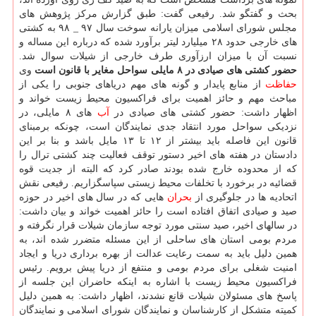
بحث و گفتگو شد. رفیعی گفت: طبق گزارش مرکز پژوهش های
مجلس شورای اسلامی میزان یارانه سوخت سال ۹۷ _ ۹۸ به کشتی
های خارجی حدود ۲۸ میلیارد لیتر برآورد شده که درباره این مساله و
نسبت آن با میزان ارزآوری طرف خارجی از شیلات سوال شد.
حضور کشتی های صیادی در ۸ مایلی سواحل مغایر با قانون است
وی
حفاظت
از منابع پایدار و گونه های مهم دریاهای جنوبی را یکی از
مباحث مهم و حائز اهمیت برای فراکسیون محیط زیست خواند و
اظهار داشت: حضور کشتی های صیادی در
آب
های ۸ مایلی، در
نزدیکی سواحل مورد انتقاد جدی نمایندگان است، چونکه برمبنای
قانون این فاصله باید بیشتر از ۱۲ تا ۱۳ مایل باشد و بنا بر این
دادستان در هفته های اخیر دستور توقف فعالیت چند کشتی ترال را
که از محدوده خارج شده بودند صادر کرد که البته از جدیت قوه
قضائیه در برخورد با تخلفات محیط زیستی سپاسگزاریم. رفیعی نقش
اتحادیه ها در جلوگیری از
بحران
هایی که در سال های اخیر در حوزه
صید و صیادی اتفاق افتاده است را حائز اهمیت خواند و بیان داشت:
در سالهای اخیر، صید سنتی مورد توجه سازمان شیلات قرار نگرفته و
مردم بومی استان های ساحلی از این مسئله متضرر شده اند، به
همین دلیل باید به سمت رعایت عدالت از بهره برداری دریا و ایجاد
امنیت شغلی برای مردم بومی و منتفع از دریا پیش برویم. رئیس
فراکسیون محیط زیست با اشاره به اینکه حاضران این جلسه از
پاسخ های مسئولان شیلات قانع نشدند، اظهار داشت: به همین دلیل
کمیته متشکل از کارشناسان و نمایندگان شورای اسلامی و نمایندگان