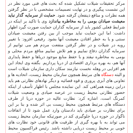
مرکز تحقیقات شیلات تشکیل شده که بحث های فنی مورد نظر در
این نشست پیگیری و در نهایت تصمیمات مشخصی با در نظر گرفتن
همه نظرات و منافع ذینفعان گرفته شود.
حمایت از سرمایه گذار نباید
معیشت صیادان بومی را به مخاطره بیاندازد
وی با تاکید بر اینکه در
شرایط فعلی کشور باید از سرمایه گذاران حمایت صورت گیرد اظهار
داشت: اما این حمایت نباید موجب از بین رفتن معیشت صیادان
سنتی و یا به خطر افتادن معیشت آنها بشود. رفیعی افزود: با تغییر
رویه در شیلات و در نظر گرفتن منفعت مردم هم می توانیم از
سرمایه گذاران دفاع نماییم و هم تلاش نماییم منافع مردم محلی و
بومی به مخاطره نیفتد و با حفظ منابع موجود دریاها و حفظ پایداری
آنها هم، به بهره برداری اقتصادی از دریا پردازیم. بگفته وی ایجاد این
هم افزایی در وهله نخست نیازمند سکان داری سازمان شیلات است
و البته
دستگاه
های مرتبط همچون سازمان محیط زیست، اتحادیه ها و
تعاونی های آبزی پروری و قوه قضائیه و دیگر نهادهای نظارتی هم باید
دراین زمینه همراهی کند. این نماینده مجلس با اظهار تأسف از اینکه
حضور نظارتی محیط زیست در عرصه صیادی و وضعیت شیلات
کمرنگ است، اشاره کرد: نظارت عالیه در حوزه دریا از طرف
دستگاه های مرتبط همچون محیط زیست بی اثر شده و بنا بر این
برای نظارت بر صیادی باید دادستان وارد عمل شود تا از اتفاقات
ناگوار در حوزه دریا جلوگیری کند در صورتیکه سازمان محیط زیست
می تواند به با بهره گیری از ظرفیت های قانونی خود نظارت های
خوبی بر محیط زیست دریایی داشته باشد. رئیس فراکسیون محیط