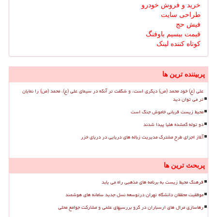
خرید و فروش خودرو
طراحی سایت
فیش حج
قیمت بیسیم باوفنگ
کوتاه کننده لینک
پربیننده ترین ها
علی (ع) خود محمد (ص) دیگری است، و شگفت تر آنکه در سیمای علی (ع)، محمد (ص) را نمایان
تر می توان دید
محیط زیست قربانی خاموش جنگ است
دو توله گمشده هلیا پیدا شدند
آغاز اجرای طرح مشترک مدیریت زباله های دریایی در دریای خزر
پربحث ترین ها
فرهنگ محیط زیست به برنامه های مذهبی راه می یابد
موفقیت محققان دانشگاه تهران درتوسعه نسل جدید سامانه های هوشمند
رهاسازی مرال های ارسباران در گرو بررسیهای علمی و مشارکت جوامع محلی