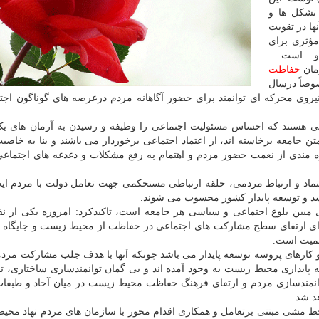
 تشکل ها و
ا در تقویت
مؤثری برای
... است.
مان
حفاظت
صاً درسال
 نیروی محرکه ای توانمند برای حضور آگاهانه مردم درعرصه های گوناگون اجت
نی هستند که احساس مسئولیت اجتماعی را وظیفه و رسیدن به آرمان های ی
متن جامعه برخاسته اند، از اعتماد اجتماعی برخوردار می باشند و بنا به خاصی
مندی از نعمت حضور مردم و اهتمام به رفع مشکلات و دغدغه های اجتماعی 
 اعتماد و ارتباط مردمی، حلقه ارتباطی مستحکمی جهت تعامل دولت با مردم ایج
شد و توسعه پایدار کشور محسوب می شوند.
تی مبین بلوغ اجتماعی و سیاسی هر جامعه است، تاکیدکرد: امروزه یکی از 
 ارتقای سطح مشارکت های اجتماعی در حفاظت از محیط زیست و جایگاه وی
همیت است.
و کارهای پروسه توسعه پایدار می باشد چونکه آنها با هدف جلب مشارکت مردمی
پایداری محیط زیست به وجود آمده اند و بی گمان توانمندسازی ساختاری،
توانمندسازی مردم و ارتقای فرهنگ حفاظت محیط زیست در میان آحاد و طبقا
د شد.
مشی مبتنی برتعامل و همکاری اقدام محور با سازمان های مردم نهاد محی