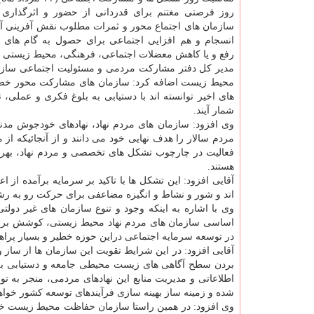
روز فرصتی مغتنم برای قدردانی از حضور و اثرگذاری
سازمان های اجتماع محور و ثمرات مطلوب نقش آفرینی آنه
انسجام و هم افزایی اجتماعی برای حصول به گام های 
رفع و یا کاهش معضلات اجتماعی، فرهنگی، محیط زیستی و
مدیر کل دفتر مشارکت مردمی و مسئولیت اجتماعی ساز
محیط زیست اضافه کرد: سازمان های مشارکت محور خصو
های اخیر توانسته اند با دستیابی به بلوغ فکری و عملی،
شمار آیند.
وی افزود: سازمان های مردم نهاد، نهادهای خودجوش مد
مردم سالار را هدف نهایی خود می دانند و از آنجائیکه از 
فعالیت در چارچوب تشکل های تخصصی و مردم نهاد، بهره 
هستند.
آقایی افزود: این تشکل ها با تاکید بر سرمایه برآمده از
اند و شور و نشاط و انگیزه مضاعفی برای حرکت رو به ر
وی با اشاره به اینکه وجود و تنوع سازمان های غیر دول
اساسی سازمان های مردم نهاد محیط زیستی، کوشش برای
در توسعه سرمایه اجتماعی دراین حوزه خطیر و بسیار پرا
آقایی افزود: در این شرایط تقویت این سازمان ها از ساز 
بردن سطح آگاهی های زیست محیطی جامعه و دستیابی به 
اطلاعاتی و مدیریت منابع این نهادهای مردمی، منجر به 
شده و زمینه ساز بهینه سازی فرآیندهای توسعه کشور خواه
وی افزود: در همین راستا سازمان حفاظت محیط زیست خط 