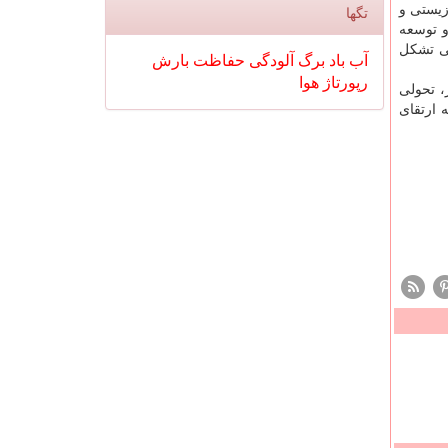
زیستی و
تگها
و توسعه
تی تشکل
آب
باد
برگ
آلودگی
حفاظت
بارش
رپورتاژ
هوا
، تحولی
 ارتقای