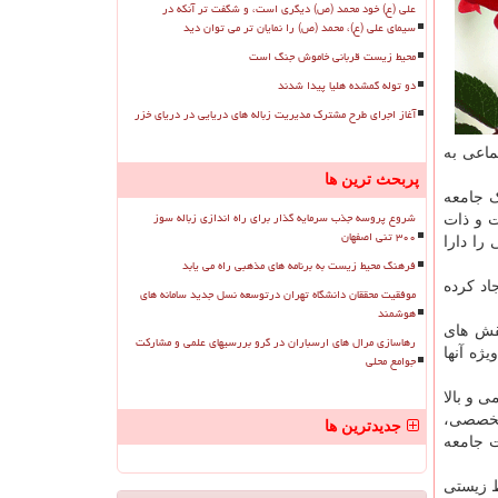
علی (ع) خود محمد (ص) دیگری است، و شگفت تر آنکه در
سیمای علی (ع)، محمد (ص) را نمایان تر می توان دید
محیط زیست قربانی خاموش جنگ است
دو توله گمشده هلیا پیدا شدند
آغاز اجرای طرح مشترک مدیریت زباله های دریایی در دریای خزر
ماعی به
پربحث ترین ها
ک جامعه
شروع پروسه جذب سرمایه گذار برای راه اندازی زباله سوز
ت و ذات
۳۰۰ تنی اصفهان
را دارا
فرهنگ محیط زیست به برنامه های مذهبی راه می یابد
اد کرده
موفقیت محققان دانشگاه تهران درتوسعه نسل جدید سامانه های
هوشمند
نقش های
رهاسازی مرال های ارسباران در گرو بررسیهای علمی و مشارکت
ژه آنها
جوامع محلی
 و بالا
 تخصصی،
جدیدترین ها
ت جامعه
ط زیستی