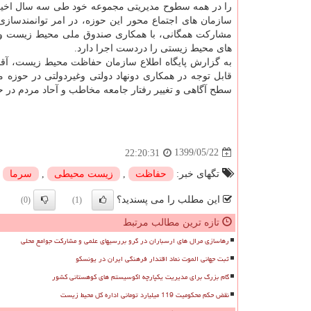
را در همه سطوح مدیریتی مجموعه خود طی سه سال اخیر د
سازمان های اجتماع محور این حوزه، در امر توانمندسا
مشارکت همگانی، با همکاری صندوق ملی محیط زیست و ظر
های محیط زیستی را دردست اجرا دارد.
به گزارش پایگاه اطلاع سازمان حفاظت محیط زیست، آقایی
قابل توجه در همکاری دونهاد دولتی وغیردولتی در حو
سطح آگاهی و تغییر رفتار جامعه مخاطب و آحاد مردم در 
1399/05/22
22:20:31
تگهای خبر:
حفاظت
,
زیست محیطی
,
سرما
,
این مطلب را می پسندید؟
(0)
(1)
تازه ترین مطالب مرتبط
رهاسازی مرال های ارسباران در گرو بررسیهای علمی و مشارکت جوامع محلی
ثبت جهانی الموت نماد اقتدار فرهنگی ایران در یونسکو
گام بزرگ برای مدیریت یکپارچه اکوسیستم های کوهستانی کشور
نقض حکم محکومیت 119 میلیارد تومانی اداره کل محیط زیست