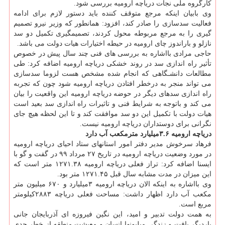
کارگروه ملی نجات دریاچه ارومیه بررسی شود.
وی بابیان اینکه مرجع متوقف کننده باید دستور لازم برای ادامه
فعالیت سدسازی را صادر کند، افزود: همانطور که وزیر نیرو تصمیم
گیری را به مرجع مربوطه محول کردند، تصمیمگیری تکمیل دو سد
نازلو و باراندوز چای ارومیه در حیطه اختیارات هیات دولت می باشد.
حاجی مرادی بااشاره به بررسی های فنی چند سال پیش در خصوص
تأثیر راه اندازی سد در روند خشکی دریاچه ارومیه اضافه کرد: طی
مطالعات دانشـگاهی که انجام شده مشخص هست لزوما سدسازی
می تواند منجر به درخطر افتادن دریاچه ارومیه شود چون که تجربه
راه اندازی سدهای دیگر در حوضه دریاچه ارومیه این واقعیت را بیان
می کند و باتوجه به شرایط فنی و تاثیرات راه اندازی سد بعید است
هیات دولت با تکمیل این دو سد موافقت کند و تا این لحظه هیچ جای
نگرانی برای دوستداران دریاچه ارومیه نیست.
دریاچه ارومیه ۳.۶میلیارد مترمکعب آب دارد
فرهاد سرخوش مدیر دفتر امور استانهای ستاد احیای دریاچه ارومیه
در مورد وضعیت دریاچه ارومیه در تاریخ ۲۷ مرداد ۹۹ در گفت و گو با
ایسنا اضافه کرد: تراز فعلی دریاچه ارومیه ۱۲۷۱.۳۸ متر است که
این میزان در مدت مشابه سال قبل ۱۲۷۱.۴۵ متر بود.
وی بااشاره به اینکه الان دریاچه ارومیه ۳میلیارد و ۶۷۰ میلیون متر
مکعب آب دارد اظهار داشت: مساحت فعلی دریاچه ۲۸۸۳کیلومتر
مربع است.
به همت دولت تدبیر و امید، این نگین فیروزه ای آذربایجان جانی
باردیگر یافت و زندگی میلیونها انسان و معیشت منطقه از خطر جدی