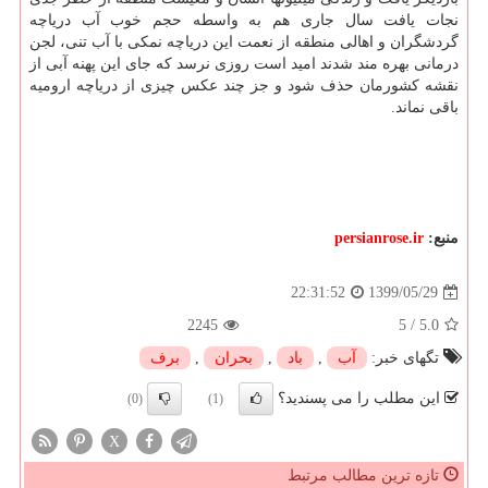
نجات یافت سال جاری هم به واسطه حجم خوب آب دریاچه
گردشگران و اهالی منطقه از نعمت این دریاچه نمکی با آب تنی، لجن
درمانی بهره مند شدند امید است روزی نرسد که جای این پهنه آبی از
نقشه کشورمان حذف شود و جز چند عکس چیزی از دریاچه ارومیه
باقی نماند.
منبع:
persianrose.ir
1399/05/29
22:31:52
2245
5
/
5.0
تگهای خبر:
آب
,
باد
,
بحران
,
برف
این مطلب را می پسندید؟
(0)
(1)
X
تازه ترین مطالب مرتبط