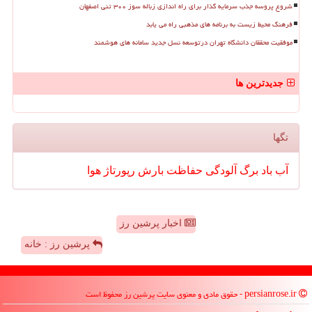
شروع پروسه جذب سرمایه گذار برای راه اندازی زباله سوز ۳۰۰ تنی اصفهان
فرهنگ محیط زیست به برنامه های مذهبی راه می یابد
موفقیت محققان دانشگاه تهران درتوسعه نسل جدید سامانه های هوشمند
جدیدترین ها
تگها
آب
باد
برگ
آلودگی
حفاظت
بارش
رپورتاژ
هوا
اخبار پرشین رز
پرشین رز : خانه
persianrose.ir - حقوق مادی و معنوی سایت پرشین رز محفوظ است