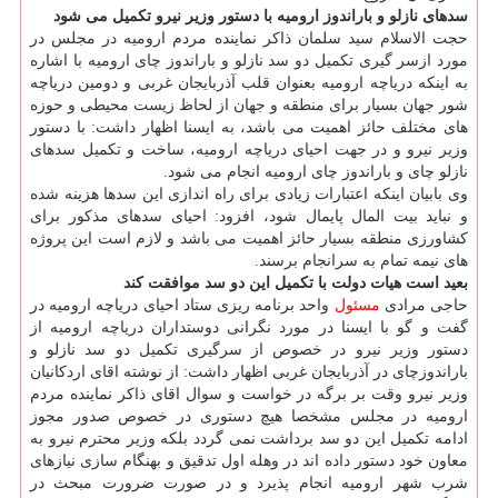
سدهای نازلو و باراندوز ارومیه با دستور وزیر نیرو تکمیل می شود
حجت الاسلام سید سلمان ذاکر نماینده مردم ارومیه در مجلس در
مورد ازسر گیری تکمیل دو سد نازلو و باراندوز چای ارومیه با اشاره
به اینکه دریاچه ارومیه بعنوان قلب آذربایجان غربی و دومین دریاچه
شور جهان بسیار برای منطقه و جهان از لحاظ زیست محیطی و حوزه
های مختلف حائز اهمیت می باشد، به ایسنا اظهار داشت: با دستور
وزیر نیرو و در جهت احیای دریاچه ارومیه، ساخت و تکمیل سدهای
نازلو چای و باراندوز چای ارومیه انجام می شود.
وی بابیان اینکه اعتبارات زیادی برای راه اندازی این سدها هزینه شده
و نباید بیت المال پایمال شود، افزود: احیای سدهای مذکور برای
کشاورزی منطقه بسیار حائز اهمیت می باشد و لازم است این پروژه
های نیمه تمام به سرانجام برسند.
بعید است هیات دولت با تکمیل این دو سد موافقت کند
حاجی مرادی
مسئول
واحد برنامه ریزی ستاد احیای دریاچه ارومیه در
گفت و گو با ایسنا در مورد نگرانی دوستداران دریاچه ارومیه از
دستور وزیر نیرو در خصوص از سرگیری تکمیل دو سد نازلو و
باراندوزچای در آذربایجان غربی اظهار داشت: از نوشته اقای اردکانیان
وزیر نیرو وقت بر برگه در خواست و سوال اقای ذاکر نماینده مردم
ارومیه در مجلس مشخصا هیچ دستوری در خصوص صدور مجوز
ادامه تکمیل این دو سد برداشت نمی گردد بلکه وزیر محترم نیرو به
معاون خود دستور داده اند در وهله اول تدقیق و بهنگام سازی نیازهای
شرب شهر ارومیه انجام پذیرد و در صورت ضرورت مبحث در