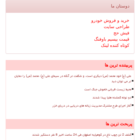
دوستان ما
خرید و فروش خودرو
طراحی سایت
فیش حج
قیمت بیسیم باوفنگ
کوتاه کننده لینک
پربیننده ترین ها
علی (ع) خود محمد (ص) دیگری است، و شگفت تر آنکه در سیمای علی (ع)، محمد (ص) را نمایان
تر می توان دید
محیط زیست قربانی خاموش جنگ است
دو توله گمشده هلیا پیدا شدند
آغاز اجرای طرح مشترک مدیریت زباله های دریایی در دریای خزر
پربحث ترین ها
کشف 2 تن چوب تاغ در کوهپایه اصفهان طی 24 ساعت اخیر 8 نفر دستگیر شدند