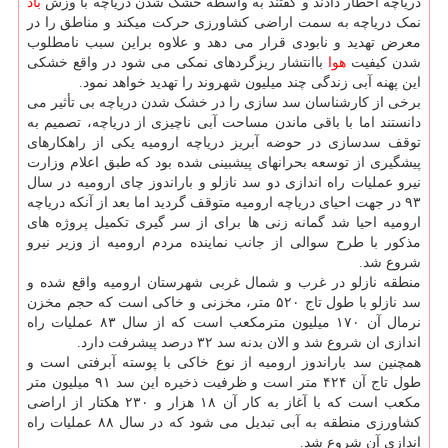
دریاچه اخطار دادند و گفتند به واسطه خشک شدن دریاچه با وزش
باد
نمک دریاچه به سمت اراضی کشاورزی حرکت میکند و مناطق را در
معرض تهدید و نابودی قرار می دهد و علاوه براین سبب نامطلوب
شدن کیفیت
هوا
باانتشار ریزگردهای نمکی می شود در واقع خشکی
این پهنه آبی زندگی چند میلیون شهروند را تهدید خواهد نمود.
برخی از کارشناسان سد سازی را در خشک شدن دریاچه بی تأثیر می
دانستند اما با باقی ماندن مساحت آبی ناچیزی از دریاچه، تصمیم به
توقف سدسازی در حوضه آبریز دریاچه ارومیه یکی از راهکارهای
پیشگیری از توسعه بحرانهای پیشبینی شده بود که طبق اعلام وزارت
نیرو عملیات راه اندازی دو سد نازلو و باراندوز چای ارومیه در سال
۹۳ در جهت احیای دریاچه ارومیه متوقف گردید اما بعد از آنکه دریاچه
ارومیه احیا شد گمانه زنی ها برای از سر گیری تکمیل پروژه های
مذکور با طرح سوالی از جانب نماینده مردم ارومیه از وزیر نیرو
شروع شد.
منطقه نازلو در غرب و شمال غربی شهرستان ارومیه واقع شده و
سد نازلو با طول تاج ۵۲۰ متر، مخزنی و خاکی است که حجم مخزن
نرمال آن ۱۷۰ میلیون مترمکعب است که از سال ۸۳ عملیات راه
اندازی ان شروع شد و الان بدنه سد ۳۲ درصد پیشرفت دارد.
همچنین سد باراندوز ارومیه از نوع خاکی با پوسته آبرفتی است و
طول تاج آن ۴۲۴ متر است و ظرفیت ذخیره این سد ۹۱ میلیون متر
مکعب است که با آغاز به کار آن ۱۸ هزار و ۲۳۰ هکتار از اراضی
کشاورزی منطقه به آبی تبدیل می شود که در سال ۸۸ عملیات راه
اندازی آن شروع شد.