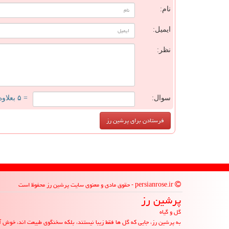
نام:
ایمیل:
نظر:
سوال:
= ۵ بعلاوه ۳
persianrose.ir - حقوق مادی و معنوی سایت پرشین رز محفوظ است
پرشین رز
گل و گیاه
به پرشین رز، جایی که گل ها فقط زیبا نیستند، بلکه سخنگوی طبیعت اند، خوش آ