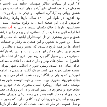
۱۴ قرن از شهادت سالار شهیدان، شاهد می باشیم 
همچنان در قلوب انسان های آزاده جهان تازه است، و هرس
عشق جهانی به آزادگی، انسانیت و نیکی ها، برافروخته 
وی افزود: در طول این ۱۴۰۰ سال، بارها وباره
خاموش کردن این شعله ابدی، به وقوع پیوسته است. 
سیدالشهدا بارها با خاک یکسان شده، و حتی به
آب
بسته 
اما اراده الهی و فطرت پاک انسانی، این پرچم را برافراش
عمق و سوز بیشتری در دل دوستداران اباعبدالله مقابل ا
تبدیل این شور به شعور، و این هیجان به رفتار و خلقیات
انسان ها در همه تاریخ داشت، که مسیر رشد و تعالی را 
سریع ترین زمان ممکن این مسیر نجات، و این راه بازگش
حسینی، در این سبیل گام برداریم. وی افزود: از نشانه ها
عاشورا به انسان های بهتر و دارای فضایل اخلاقی، صداقت
عزاداریمان زده است. رئیس شورای اسلامی شهر تهران 
مقطع فعلی تجربه می کنند، تبریک گفت. هاشمی در ادامه با 
امیرکبیر که بعنوان میدانگاه ترجمه شده، انجام می شود.
بجای شهروند محوری بوده است. و جهت توسعه شهر به تسه
توسعه یافته جهان، رویکرد انسان محوری بجای خودرو م
بجای خودرو محوری در شهر است. و در این رویکرد، فضاها
دارد. وی ادامه داد: البته بنظر می رسد برخی مدیران م
شهری، و آسایش شهروندان توجه کافی ندارند که بطور نمونه 
و نقل عمومی در طراحی دیده نشده، که در خیلی از بازطر