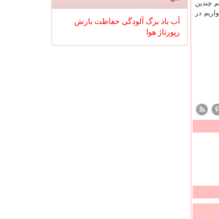
م چندین
اریم در
آب
باد
برگ
آلودگی
حفاظت
بارش
رپورتاژ
هوا