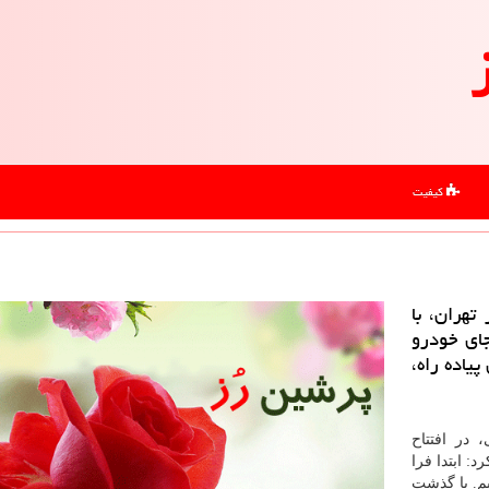
کیفیت
هران، با
جای خودرو
یاده راه،
در افتتاح
د: ابتدا فرا
م. با گذشت