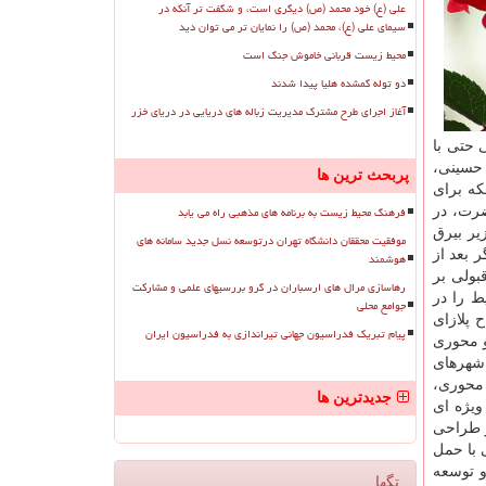
علی (ع) خود محمد (ص) دیگری است، و شگفت تر آنکه در
سیمای علی (ع)، محمد (ص) را نمایان تر می توان دید
محیط زیست قربانی خاموش جنگ است
دو توله گمشده هلیا پیدا شدند
آغاز اجرای طرح مشترک مدیریت زباله های دریایی در دریای خزر
 حتی با
 حسینی،
پربحث ترین ها
که برای
فرهنگ محیط زیست به برنامه های مذهبی راه می یابد
ضرت، در
یر بیرق
موفقیت محققان دانشگاه تهران درتوسعه نسل جدید سامانه های
 بعد از
هوشمند
بولی بر
رهاسازی مرال های ارسباران در گرو بررسیهای علمی و مشارکت
 را در
جوامع محلی
 پلازای
پیام تبریک فدراسیون جهانی تیراندازی به فدراسیون ایران
و محوری
 شهرهای
 محوری،
جدیدترین ها
ویژه ای
طراحی
 با حمل
و توسعه
تگها