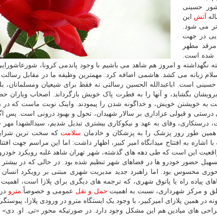
شور حسینی
اله
آتش
این
تر می شود.
ا رخدادهایی در جهت
مرقد مطهر
شده است.
ته نگهداشته و امروز هم شاهد می باشیم با وجود پاندمی کرونا، شورعاشورایی
لسلام زبانه می کشد. هاشمی اضافه کرد: مهمترین وظیفه ما در مقابل رسالت
 حسینی است. اباعبدالله الحسین رسالتی نه فقط برای شیعیان ومسلمانان، بل
برویشان بگشاید، و آنها را به فطرت پاک خویش بازگرداند. اصحاب ویاران ح
ت به خویشتن خویش، و خداگونه شدن را پیمودند. واینک نوبت ماست که در ز
ی درستی و قبولی عزاداری بر سالار شهیدان، تحول و بهبود درونی است. پس اگر
، درستکاری، وفای به عهد و نیکوکاری بیشتری تبدیل شدیم، سیدالشهدا مهر ق
همین طور روز پزشک را به پزشکان و خادمان
سلامت
که سخت ترین شرایط
اشاره به افتتاح میدانگاه امیر کبیر، اظهار داشت: اما این مراسم جهت افتتاح
 واقعیت این است که طی دهه های گذشته، شهر تهران شاهد غلبه رویکرد خودر
یل حضور خودرو ها در فضاهای شهر تنظیم شده بود. در حالی که در بیشتر
حوری محسوس بود. اما راهبرد جدید مدیریت شهری مبتنی بر رویکرد انسان
ی پیاده راه یا پاتوق شهری، که ترجمه های دیگری برای پلازا است، اهمیت 
ناطق و مرکز شهرداری، نسبت به اهمیت
حمل و نقل
عمومی و خصوصاً
مترو
در 
در همین پلازای امیرکبیر، با وجود یک ایستگاه مترو در ورودی پلازا، پیوستگی
احی های میادین هم این مشکل وجود دارد. در صورتیکه محور «تی. او. دی» 