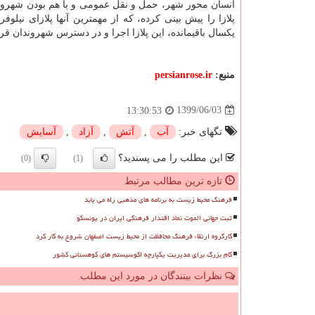
انسان محور شهر، حمل و نقل عمومی و با هم بودن شهرون
پلازا را پیش بینی کرده، که از مهمترین آنها پلازای نی
یکسال باقیمانده، این پلازا اجرا و در دسترس شهروندان قرا
منبع:
persianrose.ir
1399/06/03
13:30:53
تگهای خبر:
آب
,
آتش
,
آزاد
,
آسایش
این مطلب را می پسندید؟
(0)
(1)
تازه ترین مطالب مرتبط
فرهنگ محیط زیست به برنامه های مذهبی راه می یابد
ثبت جهانی الموت نماد اقتدار فرهنگی ایران در یونسکو
کارگروه ارتقاء فرهنگ محافظت از محیط زیست اصفهان شروع به کار کرد
گام بزرگ برای مدیریت یکپارچه اکوسیستم های کوهستانی کشور
نظرات بینندگان در مورد این مطلب
ن