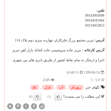
تلفن:
09143093698
09144181964
04134452823
آدرس:
تبریز مجتمع بزرگ فلزکاران چهارده متری دوم پلاک 114
آدرس کارخانه :
تبریز جاده پتروشیمی جاده کجاباد بازار آهن تبریز
اجرا و ارسال به تمام نقاط کشور از طریق بابری های بین شهری
1399/06/14
14:48:51
2249
5
/
5.0
تگهای خبر:
رپورتاژ
,
آب
,
بازار
,
باغ
این مطلب را می پسندید؟
(0)
(1)
X