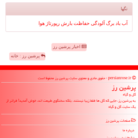
تگها
آب
باد
برگ
آلودگی
حفاظت
بارش
رپورتاژ
هوا
اخبار پرشین رز
پرشین رز : خانه
persianrose.ir - حقوق مادی و معنوی سایت پرشین رز محفوظ است
پرشین رز
گل و گیاه
به پرشین رز، جایی که گل ها فقط زیبا نیستند، بلکه سخنگوی طبیعت اند، خوش آمدید! فراتر از
یک سایت گل و گیاه
صفحات پرشین رز
درباره ما
تبلیغات در پرشین رز