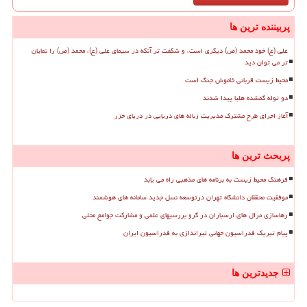
پربیننده ترین ها
علی (ع) خود محمد (ص) دیگری است، و شگفت تر آنکه در سیمای علی (ع)، محمد (ص) را نمایان
تر می توان دید
محیط زیست قربانی خاموش جنگ است
دو توله گمشده هلیا پیدا شدند
آغاز اجرای طرح مشترک مدیریت زباله های دریایی در دریای خزر
پربحث ترین ها
فرهنگ محیط زیست به برنامه های مذهبی راه می یابد
موفقیت محققان دانشگاه تهران درتوسعه نسل جدید سامانه های هوشمند
رهاسازی مرال های ارسباران در گرو بررسیهای علمی و مشارکت جوامع محلی
پیام تبریک فدراسیون جهانی تیراندازی به فدراسیون ایران
جدیدترین ها