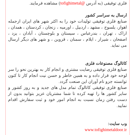
فلزی توفیقی (به آدرس
@tofighimetal
) مشاهده فرمایند.
ارسال به سراسر کشور
صنایع فلزی توفیقی تولیدات خود را به اکثر شهر های ایران ازجمله
اهواز، یلسوج ، مشهد ، اردبیل ، اورمیه ، زنجان ، کردستان ، همدان ،
اراک ، تهران ، بندرعباس ، سیستان و بلوچستان ، آبادان ، یزد ،
اصفحان ، شیراز ، ایلام ، سمنان ، قزوین ، و شهر های دیگر ارسال
می نماید.
کاتالوگ مصنوعات فلزی
صنایع فلزی توفیقی رضایت مشتری و انجام کار به بهترین نحو را سر
لوحه خود قرار داده و به همین خاطر و حسن نیت انجام کار تا کنون
توانسته جزو نام آوران این صنعت گردد.
صنایع فلزی توفیقی کاتالوگ تمام مدل های جدید و به روز کشور و
سایر کشور ها را تهیه کرده تا شما مشتریان عزیز بتوانید بدون از
دست رفتن زمان نسبت به انجام امور خود و ثبت سفارش اقدام
نمایید.
وب سایت:
www.tofighimetaldoor.ir