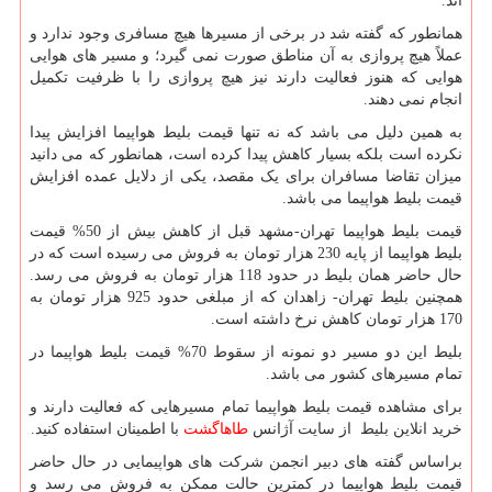
اند.
همانطور که گفته شد در برخی از مسیرها هیچ مسافری وجود ندارد و
عملاً هیچ پروازی به آن مناطق صورت نمی گیرد؛ و مسیر های هوایی
هوایی که هنوز فعالیت دارند نیز هیچ پروازی را با ظرفیت تکمیل
انجام نمی دهند.
به همین دلیل می باشد که نه تنها قیمت بلیط هواپیما افزایش پیدا
نکرده است بلکه بسیار کاهش پیدا کرده است، همانطور که می دانید
میزان تقاضا مسافران برای یک مقصد، یکی از دلایل عمده افزایش
قیمت بلیط هواپیما می باشد.
قیمت بلیط هواپیما تهران-مشهد قبل از کاهش بیش از 50% قیمت
بلیط هواپیما از پایه 230 هزار تومان به فروش می رسیده است که در
حال حاضر همان بلیط در حدود 118 هزار تومان به فروش می رسد.
همچنین بلیط تهران- زاهدان که از مبلغی حدود 925 هزار تومان به
170 هزار تومان کاهش نرخ داشته است.
بلیط این دو مسیر دو نمونه از سقوط 70% قیمت بلیط هواپیما در
تمام مسیرهای کشور می باشد.
برای مشاهده قیمت بلیط هواپیما تمام مسیرهایی که فعالیت دارند و
خرید انلاین بلیط از سایت آژانس
طاهاگشت
با اطمینان استفاده کنید.
براساس گفته های دبیر انجمن شرکت های هواپیمایی در حال حاضر
قیمت بلیط هواپیما در کمترین حالت ممکن به فروش می رسد و