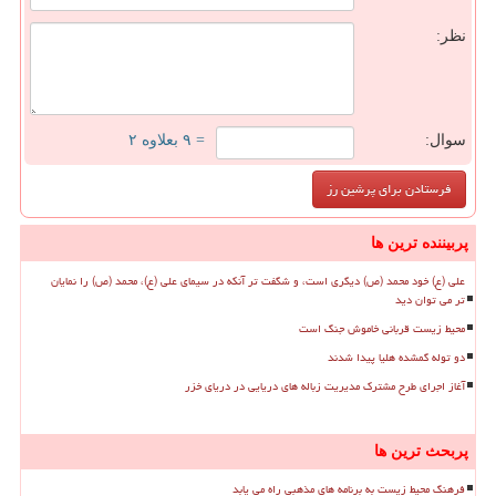
نظر:
سوال:
= ۹ بعلاوه ۲
پربیننده ترین ها
علی (ع) خود محمد (ص) دیگری است، و شگفت تر آنکه در سیمای علی (ع)، محمد (ص) را نمایان
تر می توان دید
محیط زیست قربانی خاموش جنگ است
دو توله گمشده هلیا پیدا شدند
آغاز اجرای طرح مشترک مدیریت زباله های دریایی در دریای خزر
پربحث ترین ها
فرهنگ محیط زیست به برنامه های مذهبی راه می یابد