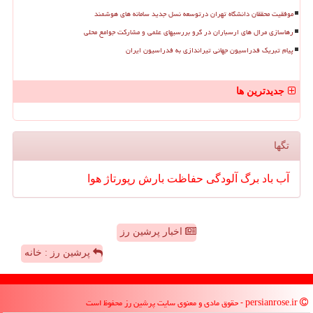
موفقیت محققان دانشگاه تهران درتوسعه نسل جدید سامانه های هوشمند
رهاسازی مرال های ارسباران در گرو بررسیهای علمی و مشارکت جوامع محلی
پیام تبریک فدراسیون جهانی تیراندازی به فدراسیون ایران
جدیدترین ها
تگها
آب
باد
برگ
آلودگی
حفاظت
بارش
رپورتاژ
هوا
اخبار پرشین رز
پرشین رز : خانه
persianrose.ir - حقوق مادی و معنوی سایت پرشین رز محفوظ است