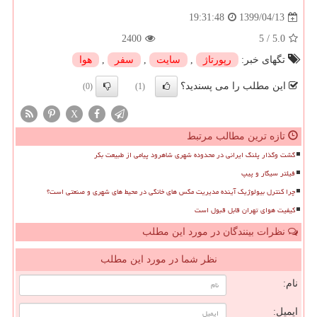
1399/04/13
19:31:48
2400
5
/
5.0
تگهای خبر:
رپورتاژ
,
سایت
,
سفر
,
هوا
این مطلب را می پسندید؟
(0)
(1)
X
تازه ترین مطالب مرتبط
گشت وگذار پلنگ ایرانی در محدوده شهری شاهرود پیامی از طبیعت بکر
فیلتر سیگار و پیپ
چرا کنترل بیولوژیک آینده مدیریت مگس های خانگی در محیط های شهری و صنعتی است؟
کیفیت هوای تهران قابل قبول است
نظرات بینندگان در مورد این مطلب
نظر شما در مورد این مطلب
نام:
ایمیل: