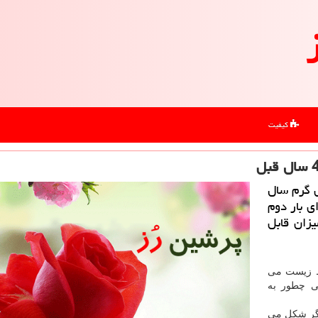
کیفیت
 گرم سال
ای بار دوم
یزان قابل
یط زیست می
می چطور به
یگر شکل می