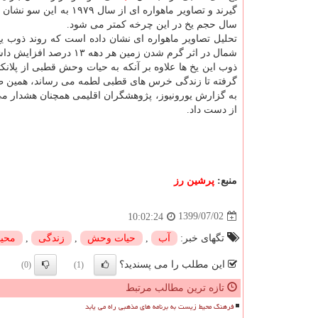
گیرند و تصاویر ماهواره ای از سال ۱۹۷۹ 
سال حجم یخ در این چرخه کمتر می شود.
تحلیل تصاویر ماهواره ای نشان داده است که روند ذوب 
شمال در اثر گرم شدن زمین هر دهه ۱۳ درصد افزایش داشته است.
ذوب این یخ ها علاوه بر آنکه به حیات وحش قطبی از پلانکت
گرفته تا زندگی خرس های قطبی لطمه می رساند، همین طور 
به گزارش یورونیوز، پژوهشگران اقلیمی همچنان هشدار می 
از دست داد.
منبع:
پرشین رز
1399/07/02
10:02:24
تگهای خبر:
آب
,
حیات وحش
,
زندگی
,
محی
این مطلب را می پسندید؟
(0)
(1)
تازه ترین مطالب مرتبط
فرهنگ محیط زیست به برنامه های مذهبی راه می یابد