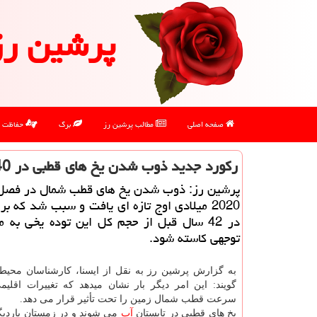
پرشین رز
صفحه اصلی
مطالب پرشین رز
برگ
حفاظت
ركورد جدید ذوب شدن یخ های قطبی در 40 سال قبل
پرشین رز: ذوب شدن یخ های قطب شمال در فصل
2020 میلادی اوج تازه ای یافت و سبب شد كه بر
در 42 سال قبل از حجم كل این توده یخی به م
توجهی كاسته شود.
به گزارش پرشین رز به نقل از ایسنا، کارشناسان مح
گویند: این امر دیگر بار نشان میدهد که تغییرات اقلی
سرعت قطب شمال زمین را تحت تأثیر قرار می دهد.
یخ های قطبی در تابستان
آب
می شوند و در زمستان بارد