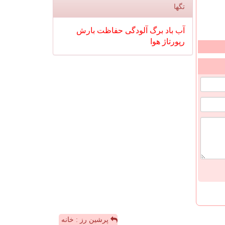
تگها
آب
باد
برگ
آلودگی
حفاظت
بارش
رپورتاژ
هوا
پرشین رز : خانه