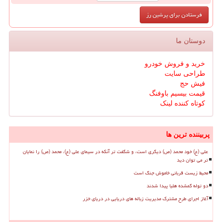
دوستان ما
خرید و فروش خودرو
طراحی سایت
فیش حج
قیمت بیسیم باوفنگ
کوتاه کننده لینک
پربیننده ترین ها
علی (ع) خود محمد (ص) دیگری است، و شگفت تر آنکه در سیمای علی (ع)، محمد (ص) را نمایان
تر می توان دید
محیط زیست قربانی خاموش جنگ است
دو توله گمشده هلیا پیدا شدند
آغاز اجرای طرح مشترک مدیریت زباله های دریایی در دریای خزر