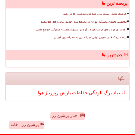
پربحث ترین ها
فرهنگ محیط زیست به برنامه های مذهبی راه می یابد
موفقیت محققان دانشگاه تهران درتوسعه نسل جدید سامانه های هوشمند
رهاسازی مرال های ارسباران در گرو بررسیهای علمی و مشارکت جوامع محلی
پیام تبریک فدراسیون جهانی تیراندازی به فدراسیون ایران
جدیدترین ها
تگها
آب
باد
برگ
آلودگی
حفاظت
بارش
رپورتاژ
هوا
اخبار پرشین رز
پرشین رز : خانه