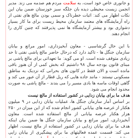
و جانوری خاص خود است، به
سلامت
مردم هم صدمه می زند. مدیر
انجمن زیست محیطی دیده بان جلگه سبز خوزستان ضمن بیان این
نکات اظهار می کند: اثبات خطرناک و سمی بودن مالچ های نفتی از
راه آزمایشگاه های معتمد سازمان محیط زیست برای ما کار بسیار
دشواری بود و بیشتر آزمایشگاه ها نمی پذیرفتند که چنین کاری را
انجام دهند.
با این حال گرشاسبی - معاون آبخیزداری، امور مراتع و بیابان
سازمان جنگل ها - تاکید دارد که درحال حاضر مالچ پاشی نفتی تا حد
زیادی متوقف شده است. او می گوید: ما تعهداتی برای مالچ پاشی بر
مبنای قانون بودجه سال ۹۸ داشتیم که بخش کمی از آن هنوز باقی
مانده است و الان فقط در کانون های بحرانی که نزدیک به مناطق
مسکونی نیستند - مانند جاده هایی که ریل قطار از آن عبور می کند و
گاهی اوقات ماسه ها بادی مسیر را می بندند - مالچ پاشی به صورت
محدود انجام می شود.
هدف ما برای بیابان زدایی در کشور استفاده از مالچ نیست
بر اساس آمار سازمان جنگل ها، عملیات بیابان زدایی در ۹ میلیون
هکتار از عرصه های بیابانی کشور انجام شده که از این میزان در ۲۵۰
هزار هکتار عرصه بیابانی از مالچ استفاده شده است. معاون
آبخیزداری، امور مراتع و بیابان سازمان جنگل ها ضمن بیان اینکه
هدف ما برای بیابان زدایی در کشور استفاده از مالچ نیست، اظهار
می کند: قسمت عمده فعالیتهای ما برای پیشگیری از بیابان زایی