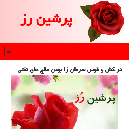
پرشین رز
منو
در كش و قوس سرطان‎ زا بودن مالچ های نفتی