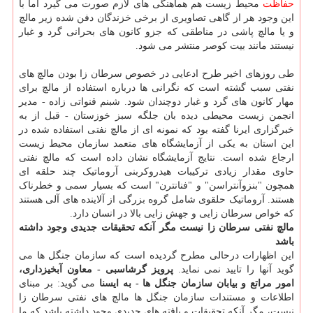
حفاظت
محیط زیست هم هماهنگی های لازم صورت می گیرد اما با
این وجود هر از گاهی تصاویری از برخی خزندگان دفن شده زیر مالچ
و یا مالچ پاشی در مناطقی که جزو کانون های بحرانی گرد و غبار
نیستند مانند بیت کوصر منتشر می شود.
طی روزهای اخیر طرح ادعایی در خصوص سرطان زا بودن مالچ های
نفتی سبب گشته است که نگرانی ها درباره استفاده از مالچ برای
مهار کانون های گرد و غبار دوچندان شود. شبنم قنواتی زاده - مدیر
انجمن زیست محیطی دیده بان جلگه سبز خوزستان - قبل از به
خبرگزاری ایرنا گفته بود که نمونه ای از مالچ نفتی استفاده شده در
این استان به یکی از آزمایشگاه های متعمد سازمان محیط زیست
ارجاع شده است. نتایج آزمایشگاه نشان داده است که مالچ نفتی
حاوی مقدار زیادی ترکیبات هیدروکربنی آروماتیک چند حلقه ای
همچون "بنزوآنتراسن" و "فنانترن" است که بسیار سمی و خطرناک
هستند. آروماتیک حلقوی شامل گروه بزرگی از آلاینده های آلی هستند
که خواص سرطان زایی و جهش زایی بالا در انسان دارد.
مالچ نفتی سرطان زا نیست مگر آنکه تحقیقات جدیدی وجود داشته
باشد
این اظهارات درحالی مطرح گردیده است که سازمان جنگل ها می
گوید آنها را تایید نمی نماید.
پرویز گرشاسبی - معاون آبخیزداری،
امور مراتع و بیابان سازمان جنگل ها - به ایسنا
می گوید: بر مبنای
اطلاعات و مستندات سازمان جنگل ها مالچ های نفتی سرطان زا
نیست، مگر آنکه تحقیقات و یافته های جدیدی وجود داشته باشد که ما