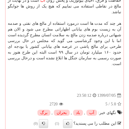
حفاظت و قرق، احیای بیولوژیک و پخش روان
آب
است و در نهایت از
مالچ در نقاطی استفاده می نماییم که هیچ یک از روش ها جوابگو
نباشد.
هر چند که مدت ها است درمورد استفاده از مالچ های نفتی و صدمه
آن به زیست بوم های بیابانی اظهاراتی مطرح می شود و الان هم
شبهاتی درباره صدمه زدن مالچ به سلامت انسان مطرح گردیده است
اما با این وجود گرشاسبی می گوید که مجلس در حال بررسی
طرحی برای مالچ پاشی در عرصه های بیابانی کشور با بودجه ای
حدود ۱۶۰ میلیارد تومان در سال ۹۹ است البته این طرح هنوز به
صورت رسمی به سازمان جنگل ها ابلاغ نشده است و درحال بررسی
است.
1399/07/05
23:50:12
2720
5
/
5.0
تگهای خبر:
آب
,
باد
,
بحران
,
برگ
این مطلب را می پسندید؟
(0)
(1)