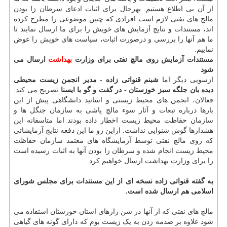
از آن بی اطلاع هستیم. بهرحال برای اثبات ادعای سرطان زا بودن
مالچ های نفتی لازم است افرادی که چنین موضوعی را مطرح کرده
اند، مستندات و نتایج آزمایش های خویش را برای ما ارسال نمایند تا
ما هم آنها را بررسی و درصورت اثبات، سیاست های خویش را عوض
نماییم.
مستندات آزمایش روی مالچ نفتی برای وزارت
بهداشت
ارسال می
شود
ازسویی دیگر اما
شبنم قنواتی زاده - مدیر انجمن زیست محیطی
دیده بان جلگه سبز خوزستان - در گفت و گو با ایسنا
تصریح می کند:
فعالان، انجمن های محیط زیستی و اساتید دانشگاهی پیش از این
بارها درباره تبعات و آثار سوء مالچ پاشی به سازمان جنگل ها و
سازمان حفاظت محیط زیست اخطار داده بودند اما متاسفانه این
هشدارها گوش شنوایی نداشت. ازاین رو ما این دفعه نتایج آزمایشاتی
که روی مالچ نفتی توسط آزمایشگاه های معتمد سازمان حفاظت
محیط زیست انجام شده و سرطان زا بودن آنها به اثبات رسیده است
را برای وزارت بهداشت ارسال خواهیم کرد.
به گفته قنواتی زاده نسخه ای از این مستندات برای مجلس شورای
اسلامی هم ارسال شده است.
مالچ های نفتی که از آنها در شن زارهای استان خوزستان استفاده می
شود علاوه بر صدمه زدن به یک زیست بوم که دارای گونه های گیاهی