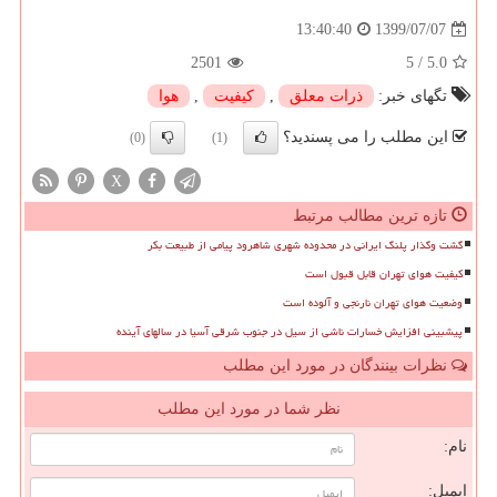
1399/07/07
13:40:40
2501
5
/
5.0
تگهای خبر:
ذرات معلق
,
كیفیت
,
هوا
این مطلب را می پسندید؟
(0)
(1)
X
تازه ترین مطالب مرتبط
گشت وگذار پلنگ ایرانی در محدوده شهری شاهرود پیامی از طبیعت بکر
کیفیت هوای تهران قابل قبول است
وضعیت هوای تهران نارنجی و آلوده است
پیشبینی افزایش خسارات ناشی از سیل در جنوب شرقی آسیا در سالهای آینده
نظرات بینندگان در مورد این مطلب
نظر شما در مورد این مطلب
نام:
ایمیل: