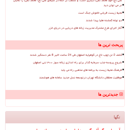
علی (ع) خود محمد (ص) دیگری است، و شگفت تر آنکه در سیمای علی (ع)، محمد (ص) را نمایان
تر می توان دید
محیط زیست قربانی خاموش جنگ است
دو توله گمشده هلیا پیدا شدند
آغاز اجرای طرح مشترک مدیریت زباله های دریایی در دریای خزر
پربحث ترین ها
کشف 2 تن چوب تاغ در کوهپایه اصفهان طی 24 ساعت اخیر 8 نفر دستگیر شدند
شروع پروسه جذب سرمایه گذار برای راه اندازی زباله سوز ۳۰۰ تنی اصفهان
فرهنگ محیط زیست به برنامه های مذهبی راه می یابد
موفقیت محققان دانشگاه تهران درتوسعه نسل جدید سامانه های هوشمند
جدیدترین ها
تگها