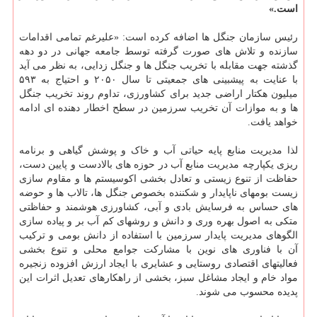
است.‏»
‎
‎گذشته‎ ‎جهت‎ ‎مقابله‎ ‎با‎ ‎تخریب‎ ‎جنگل‎ ‎ها‎ ‎‎و‎ ‎‎جنگل‎ ‎زدایی، به نظر می آید
با عنایت به پیشبینی های جمعیتی تا سال ‏‏۲۰۵۰ و احتیاج به ۵۹۳
میلیون هکتار اراضی جدید ‏برای ‏کشاورزی، تداوم روند تخریب جنگل
ها و به ‏موازات آن تخریب سرزمین در سطح اخطار دهنده ای ادامه
خواهد ‏یافت.‏
لذا مدیریت منابع پایه حیاتی آب و خاک و پوشش گیاهی و برنامه
ریزی یکپارچه مدیریت منابع آب در حوزه های ‏بالادست و ‏‏پایین دست،
حفاظت از تنوع زیستی و تعادل بخشی اکوسیستم ها و مقاوم سازی
زیست بومهای ناپایدار و ‏شکننده بخصوص ‏جنگل ها، ‏تالاب ها و حوضه
های حساس به فرسایش بادی و آبی، کشاورزی هوشمند و حفاظتی
متکی به ‏اصول بهره وری و ‏دانش و ‏روشهای کم آب بر و پیاده سازی
الگوهای مدیریت پایدار سرزمین با استفاده از دانش بومی ‏و ترکیب
آن با فناوری های ‏نوین با ‏مشارکت جوامع محلی و تنوع بخشی
فعالیتهای اقتصادی روستایی و عشایری با ‏ایجاد ارزش افزوده زنجیره
مواد خام ‏و ایجاد ‏مشاغل سبز، بخشی از راهکارهای تعدیل اثرات این
پدیده محسوب ‏می شوند.