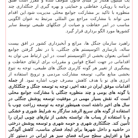
یک میلیون‎ ‎هکتار بر مبنای قانون‎ ‎متوقف شده و مقرر است ‏طبق
راهبرد‎ ‎سازمان‎ ‎جنگل ها، مراتع و آبخیزداری کشور در افق بیست
ساله، بازسازی اکوسیستم های جنگلی، ‏با در نظر گرفتن ‏‏جوامع
انسانی بعنوان بخشی از اکوسیستم است. در این ارتباط می توان به
اقداماتی در ‏جهت اصلاح قوانین و مقررات ‏برای ‏ارتقای حفاظت و
پیشگیری از تغییر هر گونه کاربری جنگل های ‏طبیعی، توجه به تنوع
بخشی منابع مالی، توسعه ‏مشارکت ‏مردمی و ترویج استفاده از
انرژی های نو با ‏هدف کاهش مصرف چوب اشاره نمود.‏‎
‎از جمله
اقدامات موفق ایران در ‏دهه اخیر، ‏توجه به توسعه جنگل ‏و جنگلکاری
با گونه های بومی و چند منظوره جنگلی با مشارکت جوامع محلی
است که ‏نقش بسیار ‏مهمی ‏در موفقیت توسعه پوشش جنگلی در
سال های اخیر داشته است همینطور توجه به توسعه زراعت ‏چوب با
‏استفاده از گونه های سریع ‏الرشد سازگار به شرایط شوری و خشکی
و با استفاده از پساب ها، ‏توانسته بخشی از نیازهای ‏چوبی ایران را
تأمین کند.‏‎ ‎‎جنگلکاری شهری و حومه شهری و توسعه پوشش ‏درختی
در حاشیه و داخل شهرها برای ایجاد ‏فضای مناسب، کاهش آلودگی
‏هوا و افزایش سطح سرانه ‏فضای سبز هر ایرانی در دستور کار