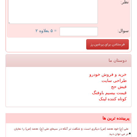
نظر:
سوال:
= ۵ بعلاوه ۲
دوستان ما
خرید و فروش خودرو
طراحی سایت
فیش حج
قیمت بیسیم باوفنگ
کوتاه کننده لینک
پربیننده ترین ها
علی (ع) خود محمد (ص) دیگری است، و شگفت تر آنکه در سیمای علی (ع)، محمد (ص) را نمایان
تر می توان دید