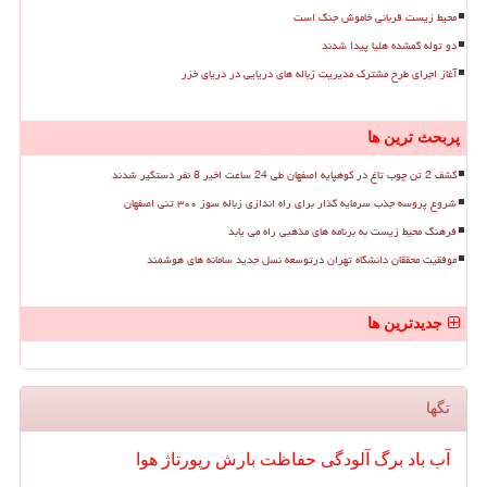
محیط زیست قربانی خاموش جنگ است
دو توله گمشده هلیا پیدا شدند
آغاز اجرای طرح مشترک مدیریت زباله های دریایی در دریای خزر
پربحث ترین ها
کشف 2 تن چوب تاغ در کوهپایه اصفهان طی 24 ساعت اخیر 8 نفر دستگیر شدند
شروع پروسه جذب سرمایه گذار برای راه اندازی زباله سوز ۳۰۰ تنی اصفهان
فرهنگ محیط زیست به برنامه های مذهبی راه می یابد
موفقیت محققان دانشگاه تهران درتوسعه نسل جدید سامانه های هوشمند
جدیدترین ها
تگها
آب
باد
برگ
آلودگی
حفاظت
بارش
رپورتاژ
هوا