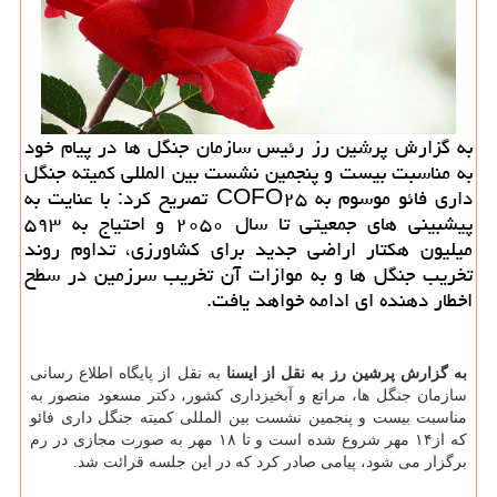
به گزارش پرشین رز رئیس سازمان جنگل ها در پیام خود
به مناسبت بیست و پنجمین نشست بین المللی كمیته جنگل
داری فائو ‏‏موسوم به ‏COFO۲۵‎‏ تصریح كرد: با عنایت به
پیشبینی های جمعیتی تا سال ‏‏۲۰۵۰ و احتیاج به ۵۹۳
میلیون هكتار اراضی جدید ‏برای ‏كشاورزی، تداوم روند
تخریب جنگل ها و به ‏موازات آن تخریب سرزمین در سطح
اخطار دهنده ای ادامه خواهد ‏یافت.‏
به گزارش پرشین رز به نقل از ایسنا
به نقل از پایگاه اطلاع رسانی
سازمان جنگل ها، مراتع و آبخیزداری کشور، دکتر مسعود منصور به
مناسبت بیست و پنجمین ‏‏‏نشست بین المللی کمیته جنگل داری فائو
که از۱۴ مهر شروع شده است و تا ۱۸ مهر به صورت مجازی در رم
برگزار می شود، ‏‏‏پیامی صادر کرد که در این جلسه قرائت شد. ‏