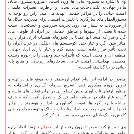
وی با اشاره به پیشروی بیابان ها آورده است: «امروزه پیشروی بیابان
ها در جهان به علت دخالت های انسانی و از طرفی تغییرات اقلیمی،
امنیت حیاتی را ‏در مراکز جمعیتی ‏تهدید ‏می کند. ازاین رو توجه به
دستورالعمل های سازگاری با تغییرات اقلیمی برای ‏مدیریت جنگل ها
از ضروریات به شمار ‏می رود.‏‎ ‎‎تخریب سرزمین و خشکسالی سبب
شده تا بعضی از شهرها و مناطق جمعیتی در ایران از طوفان های
گرد و غبار ‏که منشا آنها ‏عمدتا در کشورهای همسایه ایران قرار ‏دارد،
متاثر شود.‏‎ ‎گرد و غبار حتی اکوسیستم های جنگلی در غرب ایران را
‏تحت تأثیر قرار ‏داده است.‏‎ ‎پدیده ‏گرد و غبار دارای ابعاد جهانی،
منطقه ای و محلی است که تأثیرات چند وجهی را در حوزه ‏زیست
‏محیطی، ‏بهداشتی، امنیت غذایی، ساختارهای زیربنایی و منابع پایه
حیاتی بر جا گذاشته است.»
منصور در ادامه این پیام اقدام ارزشمند و به ‏موقع فائو در تهیه و
‎گرد‎ ‎و‎ ‎غبار فائو در منطقه ‏خاور نزدیک و شمال آفریقا که با هدف
وی تصریح کرد: «معهذا برون رفت از این
بحران
نیازمند اتخاذ چاره
جامع، سیستماتیک و هدفمند در مدیریت و کاهش اثرات گرد و ‏غبار