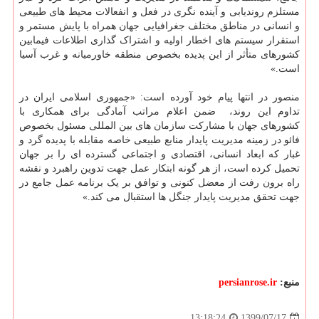
‏مستلزم ‏روندیابی و آینده نگری در فعل و انفعالات محیط های طبیعی
و انسانی در مناطق مختلف جغرافیایی جهان ‏همراه با ‏پایش مستمر و
‏استقرار سیستم های اخطار اولیه و اشتراک گذاری اطلاعات فیمابین
کشورهای متأثر از این ‏پدیده بخصوص ‏منطقه خاورمیانه و ‏غرب آسیا
است‎«.‎
‎تداوم‎ ‎این‎ ‎روند، ‎ ‎ضمن‎ ‎اعلام‎ ‎مراتب‎ ‎آمادگی‎ ‎برای همکاری با
کشورهای ‏جهان با مشارکت ‏‏سازمان های بین المللی مسئول بخصوص
فائو در زمینه مدیریت پایدار منابع طبیعی خاصه مقابله با پدیده ‏گرد و
غبار که ابعاد ‏انسانی، ‏اقتصادی و اجتماعی گسترده ای را بر جهان
تحمیل کرده است، از هر گونه ابتکار عمل ‏جهت تدوین راهبرد و ‏نقشه
راه برون ‏رفت از معضل کنونی و توافق بر یک برنامه عمل جامع در
جهت تحقق ‏مدیریت پایدار جنگل ها استقبال ‏می کند.‏»
منبع:
persianrose.ir
1399/07/17
13:18:24