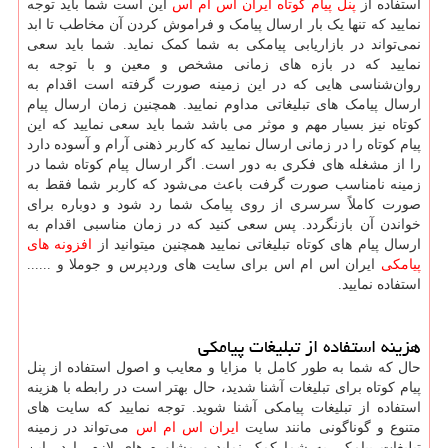
استفاده از
پنل پیام کوتاه ایران اس ام اس
این است شما باید توجه
نمایید که تنها یک بار ارسال پیامک و فراموش کردن آن مخاطب تا ابد
نمی‌تواند در بازاریابی پیامکی به شما کمک نماید. شما باید سعی
نمایید که در بازه‌ های زمانی مشخص و معین و با توجه به
روان‌شناسی هایی که در این زمینه صورت گرفته است اقدام به
ارسال پیامک ‌های تبلیغاتی مداوم نمایید‌‌. همچنین زمان ارسال پیام
کوتاه نیز بسیار مهم و موثر می باشد شما باید سعی نمایید که این
پیام کوتاه را در زمانی ارسال نمایید که کاربر ذهنی آرام و آسوده دارد
را از مشغله‌ های فکری به دور است. اگر ارسال پیام کوتاه شما در
زمینه نامناسب صورت گرفت باعث می‌شود که کاربر شما فقط به
صورت کاملاً سرسری از روی پیامک شما رد شود و دوباره برای
خواندن آن بازنگردد‌. پس سعی کنید که در زمان مناسبی اقدام به
ارسال پیام ‌های کوتاه تبلیغاتی نمایید همچنین میتوانید از
افزونه های
پیامکی
ایران اس ام اس برای سایت های وردپرس و جوملا و ......
استفاده نمایید.
هزینه استفاده از تبلیغات پیامکی
حال که شما به طور کامل با مزایا و معایب و اصول استفاده از پنل
پیام کوتاه برای تبلیغات آشنا شدید، حال بهتر است در رابطه با هزینه
استفاده از تبلیغات پیامکی آشنا شوید. توجه نمایید که سایت‌ های
متنوع و گوناگونی مانند سایت
ایران اس ام اس
می‌تواند در زمینه
تبلیغات پیامکی به شما کمک نماید و مشاوره‌ های لازم را در این