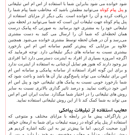
شود خوانده می شود بنابراین شما با استفاده از اس ام اس تبلیغاتی
و
پنل پیام کوتاه
می‌توانید مطمئن باشید که مخاطب شما پیام شما را
دریافت کرده و آن را خوانده است. یکی دیگر از مزایای استفاده از
پنل پیام کوتاه جهت تبلیغات این است که شما می‌توانید در لحظه متن
تبلیغاتی خود را به مشتری خود برسانید. به صورتی که پیامک درست
همان لحظه‌ای که شما آن را ارسال می کنید به دست مشتری
می‌رسد و آن در همان لحظه توسط مشتری خوانده می‌شود. همچنین
علاوه بر مزایایی که پیش‌تر گفتیم سامانه اس ام اس بازخورد
بیشتری نسبت به سامانه ‌های دیگر تبلیغاتی دارد. توجه فرمایید که
اگرچه امروزه بسیاری از افراد به اینترنت دسترسی دارد اما افرادی
نیز وجود دارند که هنوز هم تمایل آن‌چنانی به استفاده از اینترنت ندارد
و برای این‌ گونه افراد استفاده از سامانه پیامکی و سامانه اس ام
اس برای تبلیغات می تواند پاسخ‌گوی نیاز آن ‌ها باشد و باعث شود که
شما بازخورد خوبی نسبت به پیامک‌ های تبلیغاتی خود و پنل اس ام
اس خود دریافت نمایید. و درصد تاثیر گذاری بالاتری نسبت به سایر
روش های تبلیغاتی را در اختیار شما میگذارد. سایت ایران اس ام اس
می تواند به شما کمک کند تا از این روش تبلیغاتی استفاده نمایید.
معایب استفاده از تبلیغات پیامکی
در پاراگراف پیش ما در رابطه با مزایای مختلف و متنوعی که
استفاده از پنل پیام کوتاه در زمینه تبلیغات برای شما به ارمغان خواهد
‌آورد صحبت کردیم، اما ما پیش‌تر نیز به این نکته اشاره کردیم هر
روش تبلیغاتی مزایا و معایب مخصوص به خود را دارد و پس از