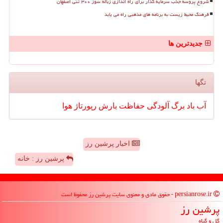
شروع پروسه جذب سرمایه گذار برای راه اندازی زباله سوز ۳۰۰ تنی اصفهان
فرهنگ محیط زیست به برنامه های مذهبی راه می یابد
جدیدترین ها
تگها
آب
باد
برگ
آلودگی
حفاظت
بارش
رپورتاژ
هوا
اخبار پرشین رز
پرشین رز : خانه
persianrose.ir - حقوق مادی و معنوی سایت پرشین رز محفوظ است
پرشین رز
گل و گیاه