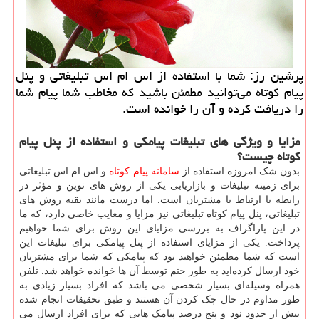
پرشین رز: شما با استفاده از اس ام اس تبلیغاتی و پنل
پیام كوتاه می‌توانید مطمئن باشید كه مخاطب شما پیام شما
را دریافت كرده و آن را خوانده است.
مزایا
و
ویژگی
های
تبلیغات
پیامکی
و
استفاده
از
پنل
پیام
کوتاه
چیست؟
بدون شک امروزه استفاده از
سامانه پیام کوتاه
و اس ‌ام ‌اس تبلیغاتی
برای زمینه تبلیغات و بازاریابی یکی از روش ‌های نوین و مؤثر در
رابطه با ارتباط با مشتریان است. اما درست مانند بقیه روش های
تبلیغاتی، پنل پیام کوتاه تبلیغاتی نیز مزایا و معایب خاصی دارد، که ما
در این پاراگراف به بررسی مزایای این روش برای شما خواهیم
پرداخت. یکی از مزایای استفاده از پنل پیامکی برای تبلیغات این
است که شما مطمئن خواهید بود که پیامکی که شما برای مشتریان
خود ارسال کرده‌اید به‌ طور حتم توسط آن ‌ها خوانده خواهد شد. تلفن
همراه وسیله‌ای بسیار شخصی می باشد که افراد بسیار زیادی به
طور مداوم در حال چک کردن آن هستند و طبق تحقیقات انجام‌ شده
بیش از حدود نود و پنج درصد پیامک‌ هایی که برای افراد ارسال می