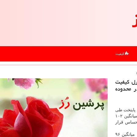
کیفیت
رل كیفیت
ز (۲ آبان ماه) در محدوده
 پایتخت طی
۲۴ ساعت گذشته «ذرات معلق کمتر از ۲.۵ میکرون» با میانگین ۱۰۲
 حساس قرار
آلاینده شاخص الان «ذرات معلق کمتر از ۲.۵ میکرون» با میانگین ۹۶