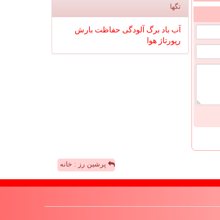
تگها
آب
باد
برگ
آلودگی
حفاظت
بارش
رپورتاژ
هوا
پرشین رز : خانه