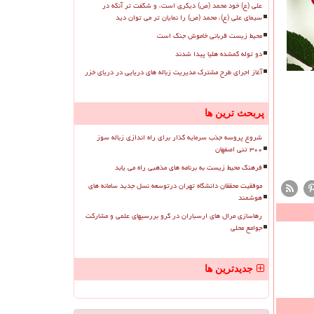
علی (ع) خود محمد (ص) دیگری است، و شگفت تر آنکه در
سیمای علی (ع)، محمد (ص) را نمایان تر می توان دید
محیط زیست قربانی خاموش جنگ است
دو توله گمشده هلیا پیدا شدند
آغاز اجرای طرح مشترک مدیریت زباله های دریایی در دریای خزر
پربحث ترین ها
شروع پروسه جذب سرمایه گذار برای راه اندازی زباله سوز
۳۰۰ تنی اصفهان
فرهنگ محیط زیست به برنامه های مذهبی راه می یابد
موفقیت محققان دانشگاه تهران درتوسعه نسل جدید سامانه های
هوشمند
رهاسازی مرال های ارسباران در گرو بررسیهای علمی و مشارکت
جوامع محلی
جدیدترین ها