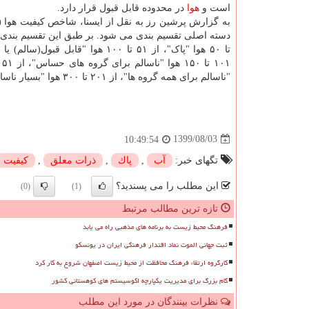
است و
هوا
در محدوده قابل قبول قرار دارد.
دسته اصلی تقسیم بندی می شود. بر طبق این تقسیم بندی 
تا ۵۰ هوا "پاک"، از ۵۱ تا ۱۰۰ هوا "قابل قبول
"ناسالم برای همه گروه ها"، از ۲۰۱ تا ۳۰۰ هوا "بسیار ناسالم" و از ۳۰۱ تا ۵۰۰ شرایط کیفی هوا "خطرناک" است.
1399/08/03
10:49:54
تگهای خبر:
آب
,
پاك
,
ذرات معلق
,
كیفیت
این مطلب را می پسندید؟
(0)
(1)
تازه ترین مطالب مرتبط
فرهنگ محیط زیست به برنامه های مذهبی راه می یابد
ثبت جهانی الموت نماد اقتدار فرهنگی ایران در یونسکو
کارگروه ارتقاء فرهنگ محافظت از محیط زیست اصفهان شروع به کار کرد
گام بزرگ برای مدیریت یکپارچه اکوسیستم های کوهستانی کشور
نظرات بینندگان در مورد این مطلب