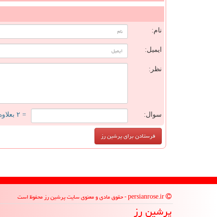
ن
نام:
ایمیل:
نظر:
سوال:
= ۲ بعلاوه ۴
persianrose.ir - حقوق مادی و معنوی سایت پرشین رز محفوظ است
پرشین رز