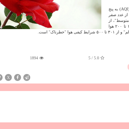
به گزارش پرشین رز به نقل از ایسنا، شاخص کیفیت هوا (AQI) به پنج
از عدد صفر
(سالم) یا متوسط"، از
۱۰۱ تا ۱۵۰ هوا "ناسالم برای گروه های حساس"، از ۱۵۱ تا ۲۰۰ هوا
1894
5
/
5.0
X