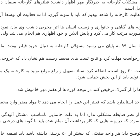
کلات کارخانه به خبرنگار مهر اظهار داشت: فیلترهای کارخانه سیمان د
صل است.
لیت کارخانه را شاهد بودیم که باید با نمونه گیری، ادامه فعالیت آن توسط آز
نه های گیاهی و جانواری و زیست انسان ها اثر مخربی داشت وی بیان نمود: د
صورت مرتب کار می کرد و پایش آنلاین و خود اظهاری هم انجام می شد ولی د
ریاضی فر توضیح داد: به علت اینکه تاریخ انقضای فیلترها سال ۹۹ به پایان می رسید مسؤلان کارخانه به دنبال خرید فیلتر بو
 درخواست مهلت کرد و نتایج تست های محیط زیست هم نشان داد که خروجی 
ریاضی فر با اشاره به اینکه اخطارهای سازمان محیط زیست ۲۰ روز است، اضافه کرد: ستاد تسهیل و رفع موانع تولید به کارخان
ولید باید از این بخش حمایت شود.
ا را از گمرک ترخیص کنند در نتیجه کوره ها از هفتم مهر خاموش شد.
حد استاندارد باشد که فیلتر این عمل را انجام می دهد تا مواد مضر وارد مح
 از نظر ضابطه مشکلی ندارد اما به علت جانمایی نامناسب، مشکل آلودگی
وده که در پهنه هایی که کار برداشت آن تمام شده باید با گونه های درختی سا
ریاضی فر با اشاره به اینکه کارخانه پساب خاصی ندارد، توضیح داد: هر واحد صنعتی که بیشتر از ۵۰ پرسنل داشته ب