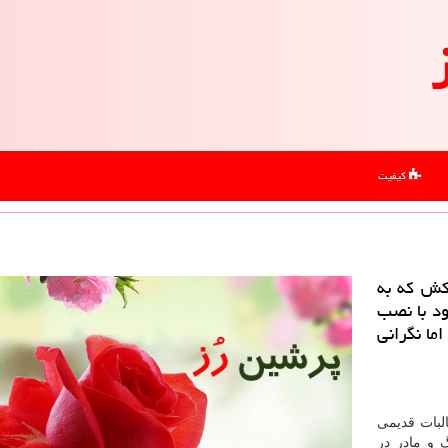
کیفیت
كش كه به
د با نصب
ما نگرانی
لبات قدیمی
 و مادر در