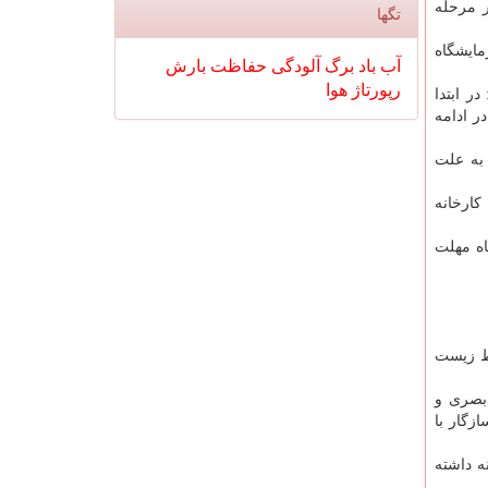
ر مرحله
تگها
مایشگاه
آب
باد
برگ
آلودگی
حفاظت
بارش
رپورتاژ
هوا
ر ابتدا
ر ادامه
دند اما به علت
کارخانه
ه یک ماه مهلت
یط زیست
 بصری و
زگار با
اشد باید تصفیه خانه داشته