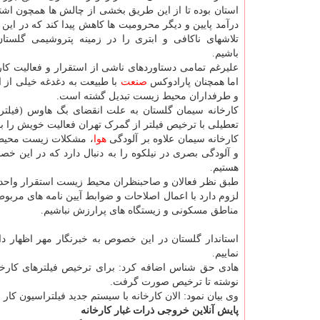
استان بوده تا از این طریق بخشی از چالش ها همچون اش
درآمد پایین و دیگر محرومیت ها کاهش پیدا کند که در این ر
تلاشهای ناکافی و ابتری را در زمینه پتروشیمی گلست
باشیم.
علیرغم تمامی دستاوردهای ناشی از استقرار و فعالیت کار
اما همچنان پارادوکس
صنعت
با طبیعت به دغدغه خیلی از 
و طرفداران محیط زیست تبدیل گشته است.
تعطیلی با ترخیص فیلتر از گمرک تهران فعالیت خویش را 
کارخانه سیمان علاوه بر آلودگی
هوا
، مشکلات زیست محیطی
و آلودگی بصری در نیلکوه را به دنبال دارد که در این 
هستیم.
طبق نظر فعالان و صاحبنظران محیط زیست استقرار واحد
لزوم دارد با اعمال اصلاحات و ضوابط آیین نامه های مربوط
مناطق مسکونی و زیستگاه های پرارزش نباشیم.
استاندار گلستان در این خصوص به خبرنگار مهر اظهار د
نماییم.
هادی حق شناس اضافه کرد: برای ترخیص فیلترهای کارخ
نوشته تا ترخیص صورت گرفت.
وی بیان نمود: الان کارخانه با سیستم جدید فیلتراسیون کا
پایش آنلاین خروجی ذرات غبار کارخانه