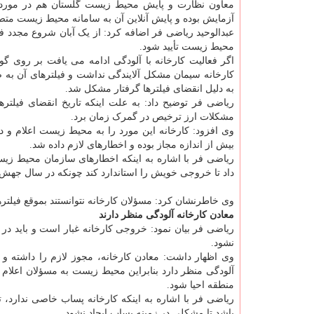
معاون نظارت و پایش محیط زیست گلستان هم در مورد مش
آزمایش بوده و پایش آنلاین آن به سامانه محیط زیست مت
عبدالوحید ریاضی فر اضافه کرد: از یک آبان شروع مجدد فعا
محیط زیست تأیید شود.
اگر فعالیت کارخانه با آلودگی ادامه می یافت بر روی گو
کارخانه سیمان مشکل آلایندگی نداشت و فیلترهای آن به 
به دلیل انقضای فیلترها گرفتار مشکل شد.
مشکلات ارز ترخیص در گمرک زمان برد.
وی افزود: کارخانه این مورد را به محیط زیست اعلام و
بیش از اندازه مجاز بوده و اخطارهای لازم داده شد.
داد تا خروجی خویش را استاندارد کند چونکه در سال جهش ت
وی خاطرنشان کرد: مسؤلان کارخانه نتوانستند بموقع فیلتره
معادن کارخانه آلودگی منظر دارند
ریاضی فر بیان نمود: خروجی کارخانه غبار است و باید در 
نشود.
وی اظهار داشت: معادن کارخانه، مجوز لازم را داشته و
آلودگی منظر دارد بنابراین محیط زیست به مسؤلان اعلام نم
منطقه احیا شود.
باشد تا مشکلی در زمینه پساب ایجاد نشود.