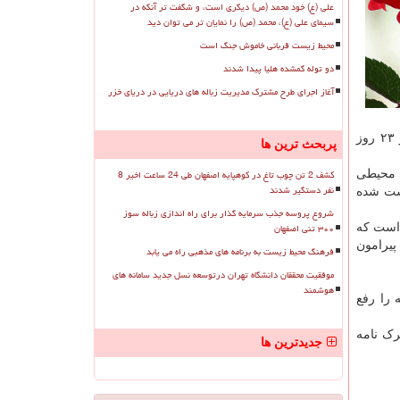
علی (ع) خود محمد (ص) دیگری است، و شگفت تر آنکه در
سیمای علی (ع)، محمد (ص) را نمایان تر می توان دید
محیط زیست قربانی خاموش جنگ است
دو توله گمشده هلیا پیدا شدند
آغاز اجرای طرح مشترک مدیریت زباله های دریایی در دریای خزر
کارخانه سیمان گلستان به علت انقضای بگ هاوس (فیلتراسیون) به علت آلایندگی از هفتم مهرماه خاموش شد و هفته گذشته پس از ۲۳ روز
پربحث ترین ها
کشف 2 تن چوب تاغ در کوهپایه اصفهان طی 24 ساعت اخیر 8
ی محیطی
نفر دستگیر شدند
اشت شده
شروع پروسه جذب سرمایه گذار برای راه اندازی زباله سوز
۳۰۰ تنی اصفهان
 است که
پیرامون
فرهنگ محیط زیست به برنامه های مذهبی راه می یابد
موفقیت محققان دانشگاه تهران درتوسعه نسل جدید سامانه های
هوشمند
 را رفع
ک نامه
جدیدترین ها