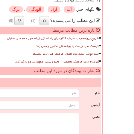
1399/08/09
13:55:18
تگهای خبر:
آب
,
آزاد
,
آلودگی
,
برگ
این مطلب را می پسندید؟
(0)
(1)
تازه ترین مطالب مرتبط
شروع پروسه جذب سرمایه گذار برای راه اندازی زباله سوز ۳۰۰ تنی اصفهان
فرهنگ محیط زیست به برنامه های مذهبی راه می یابد
ثبت جهانی الموت نماد اقتدار فرهنگی ایران در یونسکو
کارگروه ارتقاء فرهنگ محافظت از محیط زیست اصفهان شروع به کار کرد
نظرات بینندگان در مورد این مطلب
ن
نام:
ایمیل:
نظر: