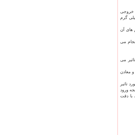
 خروجی
۱ میلی گرم است ولی در گالیکش با آخر مهلت انقضای فیلترهای بگ هاوس کارخانه این رقم به ۲۵۰ میلی گرم
 های آن
نجام می
اثیر می
و معادن
د تاثیر
جه ورود
 با دقت