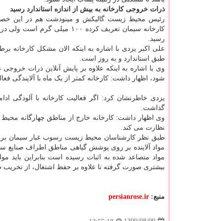
ذرات خروجی کارخانه به بیش از اندازه استاندارد رسید
رئیس محیط زیست گالیکش و مینودشت هم در این خصوص
رسید.
علی اکبر یزدی با اشاره به اینکه الان مشکل کارخانه بر
طبق استاندارد و به روز است.
وی با اشاره به اینکه علاوه بر پایش آنلاین ذرات خروج
شود، اظهار داشت: کارخانه کمتر از یک ماه با آلایندگی ف
یزدی خاطرنشان کرد: اگر فعالیت کارخانه با آلودگی ادام
گذاشت.
وی اظهار داشت: کارخانه خارج از مناطق چهارگانه محیط
نظارت می کند.
طبق نظر کارشناسان محیط زیست رسوب غبار سیمان بر روی 
مواد آلاینده بر روی پوشش گیاهی مناطق اطراف صنایع سیم
مواد متصاعد شده به اثبات رسیده است بنابراین باید م
بیشتری صورت گرفته تا علاوه بر حفظ اشتغال، از تخریب 
منبع:
persianrose.ir