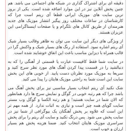
دقیقه ای برای اشتراک گذاری در شبکه های اجتماعی می باشد. هم
چنین پخش آنلاین نیز در این موارد اضافه شده است. یکی از بروز
ترین سایت های موزیک ایرانی قطعا آی ریتم است چرا که
کارشناسان در ساعات مختلف روز پیگیر انتشار موزیک های جدید
هنرمندان از طریق کانال های تلگرام و یا صفحات اینستاگرامی این
عزیزان هستند.
از ویژگی های دیگر این سایت می توان به ظاهر وقالب بسیار شیک
آی ریتم اشاره نمود. استفاده از رنگ های بسیار شیک و واکنش گرا در
قالب همراه با دیزاین مناسب باعث این اتفاق خوشایند شده است.
در سایت شما فقط کافیست عبارت یا قسمتی از آهنگی را که به
دنبالشید را در قسمت پیدا کردن آهنگ های مورد نظر سرچ کنید و
سریعا به موزیک مورد نظرتان دست یابید. از خوبی های این بخش
سایت این است شما به راحتی موزیک هایتان را پیدا می کنید.
شک نکنید آی ریتم انتخاب بسیار مناسبی نیز برای پخش آهنگ می
باشد چرا که هم رتبه خوبی در گوگل و نمایش سرچ ها دارد همانطور
که الان شما در سایت هستید! و هم رتبه الکسا و گوگل وب مستر
سایت گویای همه چیز است و نیازی به اثبات ندارد. از همه مهم تر
این است که علاوه بر پخش آهنگتان یک بیوگرافی از شما نیز در
سایت پخش می شود. پس درنگ نکنید و سایت آی ریتم را برای پخش
سراسری موزیک هایتان انتخاب کنید. ضمنا هزینه پخش هم بسیار
ارزان و خوب است.