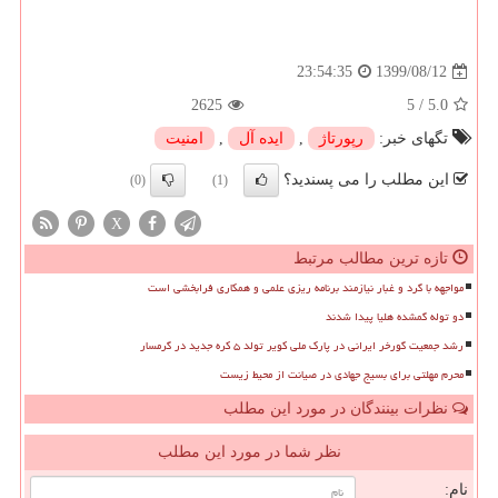
1399/08/12
23:54:35
2625
5
/
5.0
تگهای خبر:
رپورتاژ
,
ایده آل
,
امنیت
این مطلب را می پسندید؟
(0)
(1)
X
تازه ترین مطالب مرتبط
مواجهه با گرد و غبار نیازمند برنامه ریزی علمی و همکاری فرابخشی است
دو توله گمشده هلیا پیدا شدند
رشد جمعیت گورخر ایرانی در پارک ملی کویر تولد ۵ کره جدید در گرمسار
محرم مهلتی برای بسیج جهادی در صیانت از محیط زیست
نظرات بینندگان در مورد این مطلب
نظر شما در مورد این مطلب
نام: