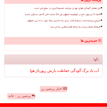
حل معضل آلودگی هوای تهران نیازمند تصمیم گیری در سطح ملی است
کشف 2 تن چوب تاغ در کوهپایه اصفهان طی 24 ساعت اخیر 8 نفر دستگیر شدند
شروع پروسه جذب سرمایه گذار برای راه اندازی زباله سوز ۳۰۰ تنی اصفهان
فرهنگ محیط زیست به برنامه های مذهبی راه می یابد
جدیدترین ها
تگها
آب
باد
برگ
آلودگی
حفاظت
بارش
رپورتاژ
هوا
اخبار پرشین رز
پرشین رز : خانه