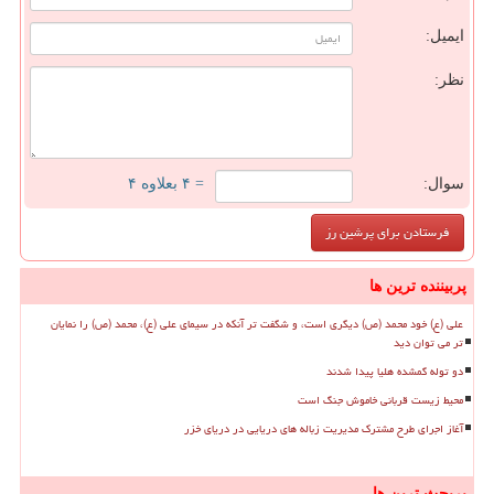
ایمیل:
نظر:
سوال:
= ۴ بعلاوه ۴
پربیننده ترین ها
علی (ع) خود محمد (ص) دیگری است، و شگفت تر آنکه در سیمای علی (ع)، محمد (ص) را نمایان
تر می توان دید
دو توله گمشده هلیا پیدا شدند
محیط زیست قربانی خاموش جنگ است
آغاز اجرای طرح مشترک مدیریت زباله های دریایی در دریای خزر
پربحث ترین ها