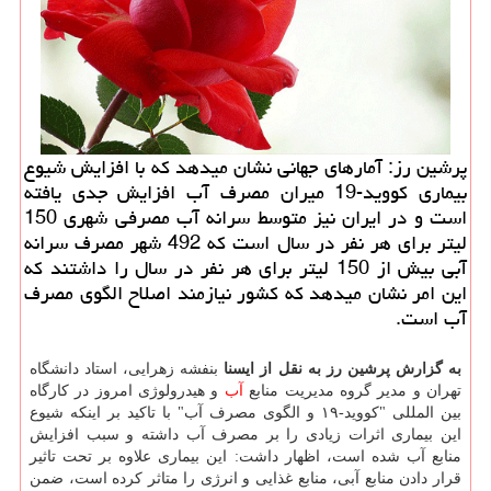
پرشین رز: آمارهای جهانی نشان میدهد كه با افزایش شیوع
بیماری كووید-19 میران مصرف آب افزایش جدی یافته
است و در ایران نیز متوسط سرانه آب مصرفی شهری 150
لیتر برای هر نفر در سال است كه 492 شهر مصرف سرانه
آبی بیش از 150 لیتر برای هر نفر در سال را داشتند كه
این امر نشان میدهد كه كشور نیازمند اصلاح الگوی مصرف
آب است.
به گزارش پرشین رز به نقل از ایسنا
بنفشه زهرایی، استاد دانشگاه
تهران و مدیر گروه مدیریت منابع
آب
و هیدرولوژی امروز در کارگاه
بین المللی "کووید-۱۹ و الگوی مصرف آب" با تاکید بر اینکه شیوع
این بیماری اثرات زیادی را بر مصرف آب داشته و سبب افزایش
منابع آب شده است، اظهار داشت: این بیماری علاوه بر تحت تاثیر
قرار دادن منابع آبی، منابع غذایی و انرژی را متاثر کرده است، ضمن