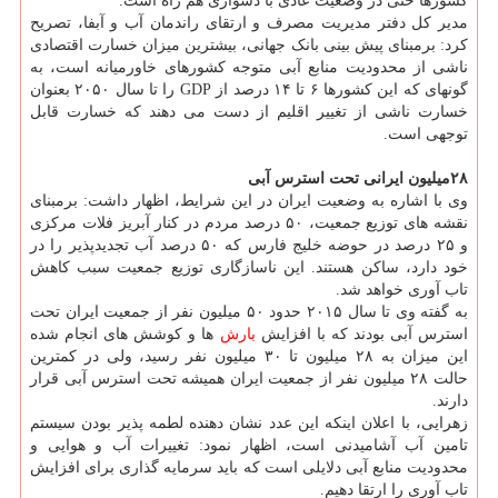
کشورها حتی در وضعیت عادی با دشواری هم راه است.
مدیر کل دفتر مدیریت مصرف و ارتقای راندمان آب و آبفا، تصریح
کرد: برمبنای پیش بینی بانک جهانی، بیشترین میزان خسارت اقتصادی
ناشی از محدودیت منابع آبی متوجه کشورهای خاورمیانه است، به
گونه‎ای که این کشورها ۶ تا ۱۴ درصد از GDP را تا سال ۲۰۵۰ بعنوان
خسارت ناشی از تغییر اقلیم از دست می دهند که خسارت قابل
توجهی است.
۲۸میلیون ایرانی تحت استرس آبی
وی با اشاره به وضعیت ایران در این شرایط، اظهار داشت: برمبنای
نقشه های توزیع جمعیت، ۵۰ درصد مردم در کنار آبریز فلات مرکزی
و ۲۵ درصد در حوضه خلیج فارس که ۵۰ درصد آب تجدیدپذیر را در
خود دارد، ساکن هستند. این ناسازگاری توزیع جمعیت سبب کاهش
تاب آوری خواهد شد.
به گفته وی تا سال ۲۰۱۵ حدود ۵۰ میلیون نفر از جمعیت ایران تحت
استرس آبی بودند که با افزایش
بارش
ها و کوشش های انجام شده
این میزان به ۲۸ میلیون تا ۳۰ میلیون نفر رسید، ولی در کمترین
حالت ۲۸ میلیون نفر از جمعیت ایران همیشه تحت استرس آبی قرار
دارند.
زهرایی، با اعلان اینکه این عدد نشان دهنده لطمه پذیر بودن سیستم
تامین آب آشامیدنی است، اظهار نمود: تغییرات آب و هوایی و
محدودیت منابع آبی دلایلی است که باید سرمایه گذاری برای افزایش
تاب آوری را ارتقا دهیم.