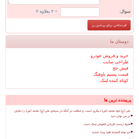
سوال:
= ۲ بعلاوه ۲
دوستان ما
خرید و فروش خودرو
طراحی سایت
فیش حج
قیمت بیسیم باوفنگ
کوتاه کننده لینک
پربیننده ترین ها
علی (ع) خود محمد (ص) دیگری است، و شگفت تر آنکه در سیمای علی (ع)، محمد (ص) را نمایان
تر می توان دید
محیط زیست قربانی خاموش جنگ است
دو توله گمشده هلیا پیدا شدند