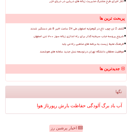
آغاز اجرای طرح مشترک مدیریت زباله های دریایی در دریای خزر
پربحث ترین ها
کشف 2 تن چوب تاغ در کوهپایه اصفهان طی 24 ساعت اخیر 8 نفر دستگیر شدند
شروع پروسه جذب سرمایه گذار برای راه اندازی زباله سوز ۳۰۰ تنی اصفهان
فرهنگ محیط زیست به برنامه های مذهبی راه می یابد
موفقیت محققان دانشگاه تهران درتوسعه نسل جدید سامانه های هوشمند
جدیدترین ها
تگها
آب
باد
برگ
آلودگی
حفاظت
بارش
رپورتاژ
هوا
اخبار پرشین رز