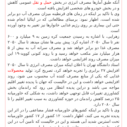
آنکه طبق آمارها مصرف انرژی در بخش
حمل و نقل
عمومی کاهش
و در بخش خودرو های شخصی افزایش یافته است.
وی با تاکید بر اینکه در زمان های قرنطینه میزان مصرف آب دو برابر
شده است، اظهار نمود: برمبنای مطالعاتی که در ایتالیا انجام شده
حتی این بیماری بر روی رژیم غذایی خانوارها نیز تغییر به وجود آورده
است.
زهرایی، با اشاره به رسیدن جمعیت کره زمین به ۹ میلیارد و ۶۰۰
نفر تا سال ۲۰۵۰، اشاره کرد: پیش بینی ها نشان میدهد تا سال ۲۰۵۰
مصرف غذا دو برابر خواهد شد و مصرف سرانه آب به بیش از ۵
هزار میلیارد متر مکعب خواهد رسید و با روند کنونی کووید-۱۹ این
میزان مصرف روند افزایشی خواهد داشت.
استاد دانشگاه تهران با اعلان اینکه میزان مصرف انرژی تا سال ۲۰۵۰
افزایش ۲۷ برابری را تجربه خواهد کرد، تصریح کرد: تولید
محصولات
غذایی که یکی از منابع مصرف کننده آب محسوب می شود، روند
افزایشی خواهد داشت و این در حالیست که جهان با پدیده تغییر اقلیم
مواجه می باشد و دراین پدیده انتظار می رود که راندمان بخش
کشاورزی تغییرات قابل توجهی خواهد داشت، به شکلی که خاورمیانه
۲۵ درصد کاهش راندمان در حوزه کشاورزی به سبب تغییر اقلیم را تا
سال ۲۰۸۰ دارد.
وی با تاکید بر اینکه کشورهای خاورمیانه فشار مضاعفی را در اثر این
پدیده تجربه می کنند، اظهار داشت: ۱۲ کشور از ۱۷ کشور خاورمیانه
تحت استرس شدید آبی هستند و این در حالیست که تامین آب در این