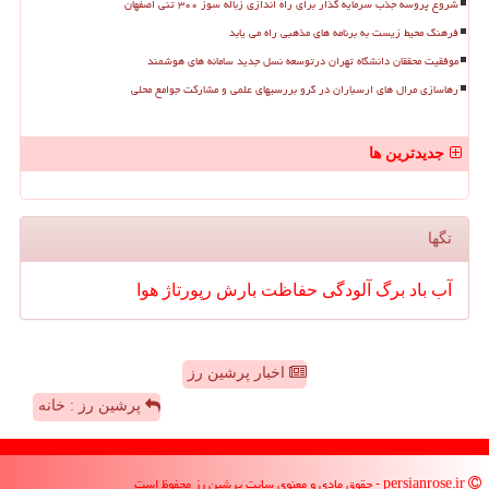
شروع پروسه جذب سرمایه گذار برای راه اندازی زباله سوز ۳۰۰ تنی اصفهان
فرهنگ محیط زیست به برنامه های مذهبی راه می یابد
موفقیت محققان دانشگاه تهران درتوسعه نسل جدید سامانه های هوشمند
رهاسازی مرال های ارسباران در گرو بررسیهای علمی و مشارکت جوامع محلی
جدیدترین ها
تگها
آب
باد
برگ
آلودگی
حفاظت
بارش
رپورتاژ
هوا
اخبار پرشین رز
پرشین رز : خانه
persianrose.ir - حقوق مادی و معنوی سایت پرشین رز محفوظ است