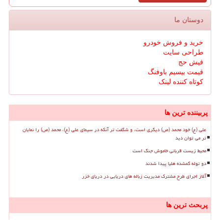
دوستان ما
خرید و فروش خودرو
طراحی سایت
فیش حج
قیمت بیسیم باوفنگ
کوتاه کننده لینک
پربیننده ترین ها
علی (ع) خود محمد (ص) دیگری است، و شگفت تر آنکه در سیمای علی (ع)، محمد (ص) را نمایان
تر می توان دید
محیط زیست قربانی خاموش جنگ است
دو توله گمشده هلیا پیدا شدند
آغاز اجرای طرح مشترک مدیریت زباله های دریایی در دریای خزر
پربحث ترین ها