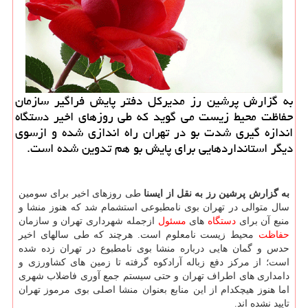
به گزارش پرشین رز مدیركل دفتر پایش فراگیر سازمان
حفاظت محیط زیست می گوید كه طی روزهای اخیر دستگاه
اندازه گیری شدت بو در تهران راه اندازی شده و ازسوی
دیگر استانداردهایی برای پایش بو هم تدوین شده است.
به گزارش پرشین رز به نقل از ایسنا
طی روزهای اخیر برای سومین
سال متوالی در تهران بوی نامطبوعی استشمام شد که هنوز منشا و
منبع آن برای
دستگاه
های
مسئول
ازجمله شهرداری تهران و سازمان
حفاظت
محیط زیست نامعلوم است. هرچند که طی سالهای اخیر
حدس و گمان هایی درباره منشا بوی نامطبوع در تهران زده شده
است؛ از مرکز دفع زباله آرادکوه گرفته تا زمین های کشاورزی و
دامداری های اطراف تهران و حتی سیستم جمع آوری فاضلاب شهری
اما هنوز هیچکدام از این منابع بعنوان منشا اصلی بوی مرموز تهران
تایید نشده اند.