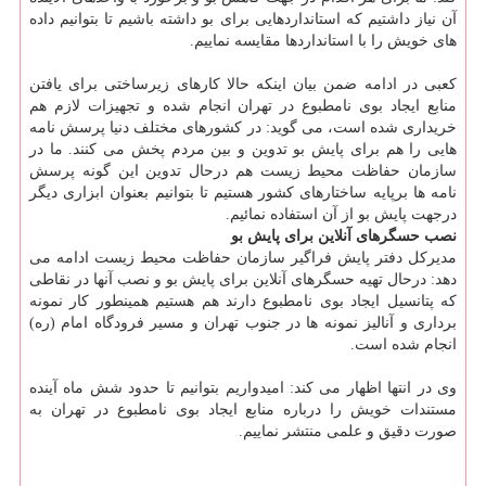
آن نیاز داشتیم که استانداردهایی برای بو داشته باشیم تا بتوانیم داده
های خویش را با استانداردها مقایسه نماییم.
کعبی در ادامه ضمن بیان اینکه حالا کارهای زیرساختی برای یافتن
منابع ایجاد بوی نامطبوع در تهران انجام شده و تجهیزات لازم هم
خریداری شده است، می گوید: در کشورهای مختلف دنیا پرسش نامه
هایی را هم برای پایش بو تدوین و بین مردم پخش می کنند. ما در
سازمان حفاظت محیط زیست هم درحال تدوین این گونه پرسش
نامه ها برپایه ساختارهای کشور هستیم تا بتوانیم بعنوان ابزاری دیگر
درجهت پایش بو از آن استفاده نمائیم.
نصب حسگرهای آنلاین برای پایش بو
مدیرکل دفتر پایش فراگیر سازمان حفاظت محیط زیست ادامه می
دهد: درحال تهیه حسگرهای آنلاین برای پایش بو و نصب آنها در نقاطی
که پتانسیل ایجاد بوی نامطبوع دارند هم هستیم همینطور کار نمونه
برداری و آنالیز نمونه ها در جنوب تهران و مسیر فرودگاه امام (ره)
انجام شده است.
وی در انتها اظهار می کند: امیدواریم بتوانیم تا حدود شش ماه آینده
مستندات خویش را درباره منابع ایجاد بوی نامطبوع در تهران به
صورت دقیق و علمی منتشر نماییم.