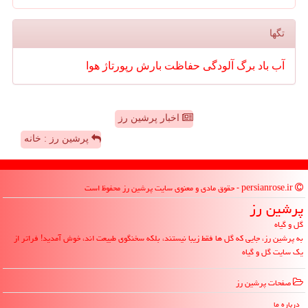
تگها
آب
باد
برگ
آلودگی
حفاظت
بارش
رپورتاژ
هوا
اخبار پرشین رز
پرشین رز : خانه
persianrose.ir - حقوق مادی و معنوی سایت پرشین رز محفوظ است
پرشین رز
گل و گیاه
به پرشین رز، جایی که گل ها فقط زیبا نیستند، بلکه سخنگوی طبیعت اند، خوش آمدید! فراتر از
یک سایت گل و گیاه
صفحات پرشین رز
درباره ما