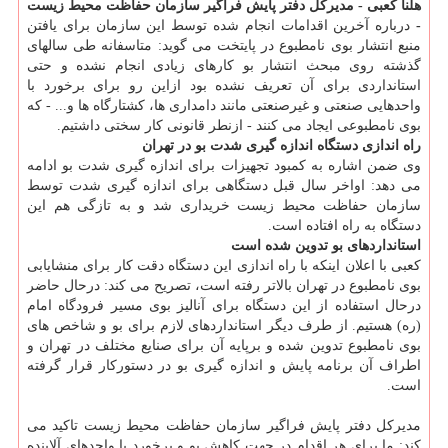
هلنا کعبی - مدیرکل دفتر پایش فراگیر سازمان حفاظت محیط زیست
-
درباره آخرین اقدامات انجام شده توسط این سازمان برای یافتن
منبع انتشار بوی نامطبوع در پایتخت می گوید: متاسفانه طی سالهای
گذشته روی مبحث انتشار بو کارهای زیادی انجام نشده و حتی
استانداردی برای آن تعریف نشده بود ازاین رو برای برخورد با
واحدهایی صنعتی و غیرصنعتی مانند دامداری ها، کشتارگاه ها و... - که
بوی نامطبوعی ایجاد می کنند - ازنطر قانونی کار سختی داشتیم.
راه اندازی دستگاه اندازه گیری شدت بو در تهران
وی ضمن اشاره به کمبود تجهیزات برای اندازه گیری شدت بو ادامه
می دهد: اواخر سال قبل دستگاهی برای اندازه گیری شدت توسط
سازمان حفاظت محیط زیست خریداری شد و به تازگی هم این
دستگاه به راه افتاده است.
استانداردهای بو تدوین شده است
کعبی با اعلان اینکه با راه اندازی این دستگاه دقت کار برای منشایابی
بوی نامطبوع در تهران بالاتر رفته است، تصریح می کند: درحال حاضر
درحال استفاده از این دستگاه برای آنالیز بوی مسیر فرودگاه امام
(ره) هستیم. از طرف دیگر استانداردهای لازم برای بو و شاخص های
بوی نامطبوع تدوین شده و برپایه آن برای صنایع مختلف در تهران و
اطراف آن برنامه پایش و اندازه گیری بو در دستورکار قرار گرفته
است.
مدیرکل دفتر پایش فراگیر سازمان حفاظت محیط زیست تاکید می
کند: ما برای هر اقدام در جهت کاهش بو و برخورد با واحدهای آلاینده