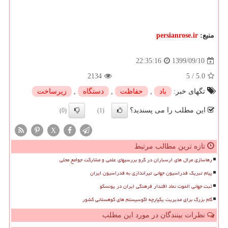
منبع:
persianrose.ir
1399/09/10
22:35:16
2134
5
/
5.0
تگهای خبر:
باد
,
حفاظت
,
دستگاه
,
زیرساخت
این مطلب را می پسندید؟
(0)
(1)
X
تازه ترین مطالب مرتبط
رهاسازی مرال های ارسباران در گرو بررسیهای علمی و مشارکت جوامع محلی
پیام تبریک فدراسیون جهانی تیراندازی به فدراسیون ایران
ثبت جهانی الموت نماد اقتدار فرهنگی ایران در یونسکو
گام بزرگ برای مدیریت یکپارچه اکوسیستم های کوهستانی کشور
نظرات بینندگان در مورد این مطلب