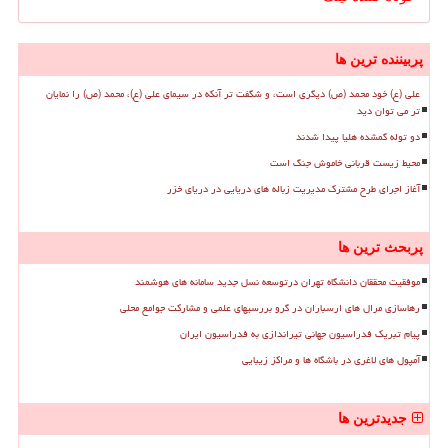
پربیننده ترین ها
علی (ع) خود محمد (ص) دیگری است، و شگفت تر آنکه در سیمای علی (ع)، محمد (ص) را نمایان
تر می توان دید
دو توله گمشده هلیا پیدا شدند
محیط زیست قربانی خاموش جنگ است
آغاز اجرای طرح مشترک مدیریت زباله های دریایی در دریای خزر
پربحث ترین ها
موفقیت محققان دانشگاه تهران درتوسعه نسل جدید سامانه های هوشمند
رهاسازی مرال های ارسباران در گرو بررسیهای علمی و مشارکت جوامع محلی
پیام تبریک فدراسیون جهانی تیراندازی به فدراسیون ایران
آمپول های لاغری در باشگاه ها و مراکز زیبایی
جدیدترین ها