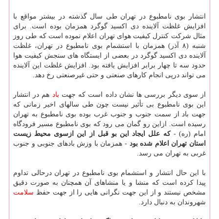
انتشار بوی نامطبوع در تهران طی سال گذشته در بیشتر مواقع با
افزایش غلظت آلاینده دی اکسید گوگرد همزمان بوده است. برای
مثال شرکت کنترل کیفیت هوای تهران اعلام نموده است که طی روز
شنبه (۸ آذر) همزمان با استشمام بوی نامطبوع در تهران، غلظت
آلاینده دی اکسید گوگرد در بعضی از ایستگاه های سنجش کیفیت هوا
حدود سه تا چهار برابر افزایش یافته بود. افزایش غلظت این آلاینده
می تواند درپی انجام کارهای صنعتی و حتی غیرصنعتی رخ دهد.
از سوی دیگر بررسی ها نشان داده است که جهت
باد
هم در انتشار
این بوی نامطبوع بی تأثیر نیست چون طی سالهای اخیر زمانی که
جهت باد از سمت جنوب و جنوب غرب بوده بوی نامطبوع به تهران
رسیده است. ازاین رو گمان می رود که بوی نامطبوع مسیر فرودگاه
امام (ره) -
که علل ایجاد این بو قبل از این ازسوی محیط زیست
استان تهران اعلام شده بود
- همزمان با وزش بادهای جنوبی و جنوب
غربی به تهران می رسد.
با این حال انتشار و استشمام بوی نامطبوع در تهران درحالی تداوم
پیدا کرده است که منشا و یا منشاهای آن همچنان به صورت دقیق
مشخص نیستند و از این جهت نگرانی هایی را از جهت حفظ
سلامت
شهروندان به دنبال دارد.