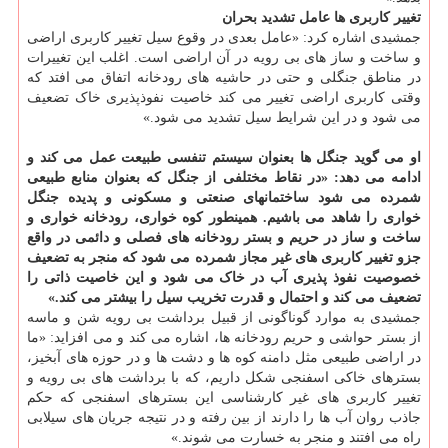
تغییر کاربری ها عامل تشدید بحران
جمشیدی اشاره کرد: «عامل بعدی در وقوع سیل تغییر کاربری اراضی
و ساخت و ساز های بی رویه در آن اراضی است. اغلب این تغییرات
در مناطق جنگلی و حتی در حاشیه های رودخانه اتفاق می افتد که
وقتی کاربری اراضی تغییر می کند خاصیت نفوذپذیری خاک تضعیف
می شود و در این شرایط سیل تشدید می شود.»
او می گوید جنگل ها بعنوان سیستم تنفسی طبیعت عمل می کند و
ادامه می دهد: «در نقاط مختلفی از جنگل که بعنوان منابع طبیعی
شمرده می شود ساختمانهای صنعتی و مسکونی و پدیده جنگل
خواری را شاهد می باشیم. همینطور کوه خواری، رودخانه خواری و
ساخت و ساز در حریم و بستر رودخانه های فصلی و دائمی در واقع
جزو تغییر کاربری های غیر مجاز شمرده می شود که منجر به تضعیف
خصوصیت نفوذ پذیری آب در خاک می شود و این خاصیت ذاتی را
تضعیف می کند و احتمال و قدرت تخریب سیل را بیشتر می کند.»
جمشیدی به موارد گوناگونی از قبیل برداشت بی رویه شن و ماسه
از بستر حواشی و حریم رودخانه ها، اشاره می کند و می افزاید: «ما
در اراضی طبیعی مثل دامنه کوه ها و دشت ها و در حوزه های آبخیز،
بسترهای خاکی اسفنجی شکل داریم، که با برداشت های بی رویه و
تغییر کاربری های غیر کارشناسی این بسترهای اسفنجی که حکم
جاذب روان آب ها را دارند از بین رفته و در نتیجه جریان های سیلابی
راه می افتند و منجر به خسارت می شوند.»