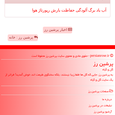
آب
باد
برگ
آلودگی
حفاظت
بارش
رپورتاژ
هوا
اخبار پرشین رز
پرشین رز : خانه
persianrose.ir - حقوق مادی و معنوی سایت پرشین رز محفوظ است
پرشین رز
گل و گیاه
به پرشین رز، جایی که گل ها فقط زیبا نیستند، بلکه سخنگوی طبیعت اند، خوش آمدید! فراتر از
یک سایت گل و گیاه
صفحات پرشین رز
درباره ما
تبلیغات در پرشین رز
آرشیو پرشین رز