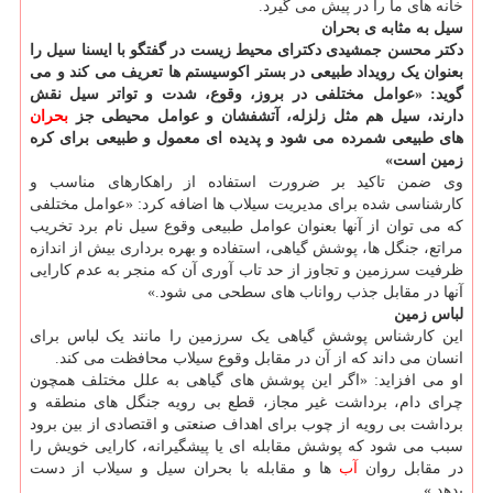
خانه های ما را در پیش می گیرد.
سیل به مثابه ی بحران
دکتر محسن جمشیدی دکترای محیط زیست در گفتگو با ایسنا سیل را
بعنوان یک رویداد طبیعی در بستر اکوسیستم ها تعریف می کند و می
گوید: «عوامل مختلفی در بروز، وقوع، شدت و تواتر سیل نقش
دارند، سیل هم مثل زلزله، آتشفشان و عوامل محیطی جز
بحران
های طبیعی شمرده می شود و پدیده ای معمول و طبیعی برای کره
زمین است»
وی ضمن تاکید بر ضرورت استفاده از راهکارهای مناسب و
کارشناسی شده برای مدیریت سیلاب ها اضافه کرد: «عوامل مختلفی
که می توان از آنها بعنوان عوامل طبیعی وقوع سیل نام برد تخریب
مراتع، جنگل ها، پوشش گیاهی، استفاده و بهره برداری بیش از اندازه
ظرفیت سرزمین و تجاوز از حد تاب آوری آن که منجر به عدم کارایی
آنها در مقابل جذب رواناب های سطحی می شود.»
لباس زمین
این کارشناس پوشش گیاهی یک سرزمین را مانند یک لباس برای
انسان می داند که از آن در مقابل وقوع سیلاب محافظت می کند.
او می افزاید: «اگر این پوشش های گیاهی به علل مختلف همچون
چرای دام، برداشت غیر مجاز، قطع بی رویه جنگل های منطقه و
برداشت بی رویه از چوب برای اهداف صنعتی و اقتصادی از بین برود
سبب می شود که پوشش مقابله ای یا پیشگیرانه، کارایی خویش را
در مقابل روان
آب
ها و مقابله با بحران سیل و سیلاب از دست
بدهد.»