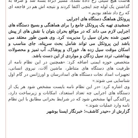
هاست هیچ سیلی رخ داده نشده، مسیر آبراه بسته شد و صرفا به
گذاشتن یک لوله چند اینچی اکتفا کردند و نتیجه اش هم در فاجعه ای
که رخ داد شاهد بودیم.»
پروتکل هماهنگ دستگاه های اجرایی
جمشیدی تهیه یک پروتکل جامع را برای هماهنگی و بسیج دستگاه های
اجرایی لازم می داند که در مواقع بحران بتوان با نقش های از پیش
تعیین شده بحران سیل را مدیریت کرد. وی همین طور معتقد می
باشد این پروتکل می تواند شامل بحث سرپناه، جای مناسب و
اسکان موقت سیل زده ها، خوراک و پوشاک، آب تمیز و محصولات
بهداشتی، تردد سیل زدگان و مواردی از این دست باشد.
متخصص حوزه ایمنی اضافه کرد: «همچنین در این نظام نامه از
ظرفیت های دستگاه های متناظر، ماشین آلات، نیروی انسانی،
تجهیزات امداد نجات دستگاه های امدادرسان و اورژانس در گام اول
شناسایی می شوند.»
وی اشاره کرد: «در این نظام نامه بایست مشخص شود هر یک از
دستگاه های اجرایی چه تعداد استعداد، امکانات و زیرساخت دارد،
پراکندگی آنها مشخص شود که در شرایط بحرانی مطابق با این نظام
نامه وارد عملیات شوند.»
گزارش از «حیدر کاشف»؛ خبرنگار ایسنا بوشهر