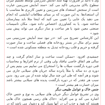
وی با تاکید بر ضرورت تهیه سند آمایش سرزمین توسط تصمیم گیران
سطوح بالای مدیریتی تاکید می کند: «سند آمایش سرزمین عبارت
است از سنجش استعداد های سرزمین و تعیین کاربری ها متناسب با
آن استعدادها. یه این صورت که بر مبنای مطالعات آمایشی که انجام
می دهید یک جایی را تعیین می کنید که اینجا مثلا باید بیمارستان
ساخته شود، یا به کشاورزی اختصاص داده شود، مکان تاسیسات
صنعتی معین شود یا هر ساخت و ساز دیگری می تواند پیش بینی
شود.»
این کارشناس تصریح می کند: «در نبود سند آمایش سرزمینی می
بینیم برای مثال در بستر رودخانه های فصلی ساخت و ساز صورت
گرفته و حریم و قلب رودخانه تبدیل به منطقه مسکونی شده است.»
جمشیدی افزود: «ممکن است ساخت و ساز انجام گرفت و چند
سالی هم اتفاق خاصی نیافتاد ولی وقتی از نرم افزارها و محاسبات
فنی دوره بازگشت سیلاب ها را استخراج می نماییم می بینیم پس از
دوره ی ده ساله یا مثلاً پانزده ساله جریان های سیلابی جاری می
شوند و هر آنچه که طی این چند سال تولید شده از بین می رود. بدین
سبب هر چقدر که در دوره بازگشت پدیده های سیلابی بیشتر باشد
میزان خسارت هم بیشتر است.»
جنس خاک و عوامل طبیعی دیگر
وی در تشریح عوامل دیگر جریان های سیلابی به نوع و جنس خاک
اشاره می کند و می افزاید: «خاک های رسی همچون خاک هایی
هستند که نفوذ و جذب آب در آنها بسیار کند و دشوار می باشد که در