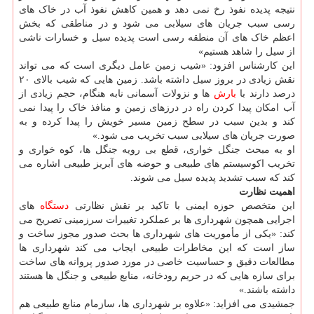
نتیجه پدیده نفوذ رخ نمی دهد و همین کاهش نفوذ آب در خاک های
رسی سبب جریان های سیلابی می شود و در مناطقی که بخش
اعظم خاک های آن منطقه رسی است پدیده سیل و خسارات ناشی
از سیل را شاهد هستیم»
این کارشناس افزود: «شیب زمین عامل دیگری است که می تواند
نقش زیادی در بروز سیل داشته باشد. زمین هایی که شیب بالای ۲۰
درصد دارند با
بارش
ها و نزولات آسمانی نابه هنگام، حجم زیادی از
آب امکان پیدا کردن راه در درزهای زمین و منافذ خاک را پیدا نمی
کند و بدین سبب در سطح زمین مسیر خویش را پیدا کرده و به
صورت جریان های سیلابی سبب تخریب می شود.»
او به مبحث جنگل خواری، قطع بی رویه جنگل ها، کوه خواری و
تخریب اکوسیستم های طبیعی و حوضه های آبریز طبیعی اشاره می
کند که سبب تشدید پدیده سیل می شوند.
اهمیت نظارت
این متخصص حوزه ایمنی با تاکید بر نقش نظارتی
دستگاه
های
اجرایی همچون شهرداری ها بر عملکرد تغییرات سرزمینی تصریح می
کند: «یکی از مأموریت های شهرداری ها بحث صدور مجوز ساخت و
ساز است که این مخاطرات طبیعی ایجاب می کند شهرداری ها
مطالعات دقیق و حساسیت خاصی در مورد صدور پروانه های ساخت
برای سازه هایی که در حریم رودخانه، منابع طبیعی و جنگل ها هستند
داشته باشند.»
جمشیدی می افزاید: «علاوه بر شهرداری ها، سازمام منابع طبیعی هم