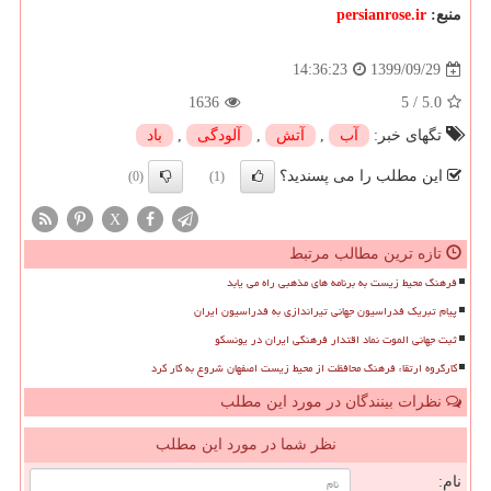
منبع:
persianrose.ir
1399/09/29
14:36:23
1636
5
/
5.0
تگهای خبر:
آب
,
آتش
,
آلودگی
,
باد
این مطلب را می پسندید؟
(0)
(1)
X
تازه ترین مطالب مرتبط
فرهنگ محیط زیست به برنامه های مذهبی راه می یابد
پیام تبریک فدراسیون جهانی تیراندازی به فدراسیون ایران
ثبت جهانی الموت نماد اقتدار فرهنگی ایران در یونسکو
کارگروه ارتقاء فرهنگ محافظت از محیط زیست اصفهان شروع به کار کرد
نظرات بینندگان در مورد این مطلب
نظر شما در مورد این مطلب
نام: