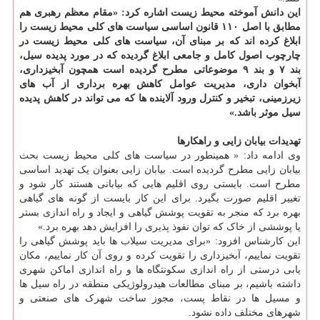
این دانش آموخته محیط زیست اشاره کرد: «مقام معظم رهبری هم
مطابق با اصل ۱۱۰ قانون اساسی سیاست های کلی محیط زیست را
ابلاغ کرده اند که بر مبنای آن، سیاست های کلی محیط زیست در
چارچوب اصول کامل و جامعی ابلاغ گردیده که در مورد پدیده سیل،
بند ۷ و بند ۹ موضوعاتی مطرح گردیده است همچون آبخیزداری،
آبخوان داری، مدیریت عوامل کاهش بهره برداری از آب های
زیرزمینی، تبخیر و کنترل ورود آلاینده ها که می تواند در کاهش پدیده
سیل موثر باشد.»
تهدیدات بیابان زایی و راهکارها
وی ادامه داد: « همینطور در سیاست های کلی محیط زیست بحث
بیابان زایی مطرح گردیده است. بیابان زایی بعنوان یک تهدید اساسی
مطرح است. بایستی روی اقلیم هایی که بیابانی هستند کار شود و
تغییر اقلیم صورت بگیرد. برای این کار بایست از گونه های گیاهی
بهره برد که منجر به تقویت پوشش گیاهی و ایجاد و راه اندازی بستر
یا پوششی از خاک که توان نفوذ پذیری را افزایش دهد بهره برد.»
این کارشناس افزود: «برای مدیریت سیلاب ها باید پوشش گیاهی را
تقویت نماییم، آبخیزداری را تقویت کرده و روی آن کار نماییم، مکان
یابی درستی از راه اندازی سکونتگاه ها و راه اندازی اماکن شهری
داشته باشیم، بر مبنای مطالعات هیدرولوژیکی منطقه در راه سیل ها
و مسیل ها در نقاط پست، مجوز ساخت شهرک های صنعتی و
شهرهای مختلف داده نشود.