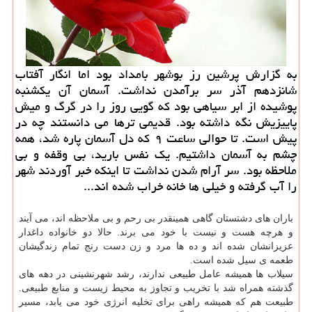
به گزارش پرشین رز بوشهر بامداد بود اما انگار آفتاب
شانزدهم آذر سر برآمدن نداشت. آسمان آن یکشنبه
پوشیده از ابر سیاهی بود که گویی روز را در گرگ و میش
پاییزیش نگه داشته بود. قدیمی ترها می دانستند چه در
پیش است. تا حوالی ساعت ۹ که دل آسمان پاره شد، همه
چشم به آسمان داشتیم. یک نفس بارید، بی وقفه و بی
ملاحظه بود. سر آرام شدن نداشت تا اینکه خبر آوردند شهر
را آب گرفته و خیلی ها خانه خراب شده اند...
باران های دشتستان گاهی همینقدر بی رحم و بی ملاحظه اند، می آیند
و هرچه هست و نیست با خود می برند. حالا دو خانواده داغدار
عزیزانشان شده اند و ده ها مرد و زن دست رنج تمام زندگیشان
طعمه ی سیل شده است.
سیلاب ها همیشه عامل طبیعی ندارند، رشد شهرنشینی در دهه های
گذشته همراه شد با تخریب و تجاوز به محیط زیست و منابع طبیعی.
طبیعت هم که همیشه راهی برای تخلیه انرژی خود می یابد، مسیر