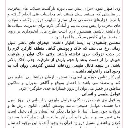
وی اظهار نمود: «برای پیش بینی دوره بازگشت سیلاب های مخرب،
در مناطقی که مستعد سیل هستند باید محاسبات فنی انجام گرفته و
با نرم افزارهای تخصصی مدل سازی نماییم، دوره بازگشت سیلاب
های مخرب را پیش بینی نماییم و آمادگی لازم برای مدیریت سیلاب ها
را داشته باشیم. همینطور لازم است طرح های آبخیزداری بر روی
دامنه ها برای کاهش سیلاب ها اجرا شود.»
محسن جمشیدی به ایسنا اظهار داشت: «بحران های ناشی سیل
زمانی رخ می دهند که خاک و پوشش گیاهی منطقه کارکرد لازم را
در جذب نزولات جوی نداشته باشند. وقتی خاک توان و ظرفیت
خویش را از دست بدهد یا حجم بارش از ظرفیت جذب خاک بالاتر
باشد، در نتیجه کانال طبیعی رودخانه کشش گذردهی روان آب به
وجود آمده را نخواهد داشت.»
این کارشناس حوزه ی ایمنی به نقش سازمان هواشناسی اشاره می
کند و معتقد می باشد با اخطار بموقع و آگاهی مدیران و ساکنین
مناطق در خطر می توان از بروز خسارات جدی جلوگیری کرد.
عوامل طبیعی و انسانی
به قول وی «به صورت کلی عوامل طبیعی و انسانی در بروز سیل
دنیا هستند، عوامل طبیعی مامند پوشش گیاهی، الکوی بارش ها و
نزولات جوی سیل آسا، یا عوامل دیگر که انسان در آن دخیل است
مثل تغییر مسیر مسیل ها و آب راهها مانند سیل شیراز که با مسدود
کردن و اشغال مسیل دروازه قرآن به وجود آمد، با این توجیه که سال