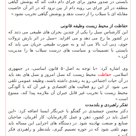
بایستی در صدور مجوز برای چرای دام دقت کند که پوشش گیاهی
منطقه در اثر چرای بی رویه دام از بین نرود که در اثر آن خاصیت
مقابله ای با سیلاب را از دست ندهد و پوشش گیاهی تخریب نشود.»
حفاظت از محیط زیست وظیفه قانونی
این کارشناس سیل را یکی از چندین بحران های طبیعی می دتند که
در کشور ما رخ می دهد و می افزاید: «سیل در اثر بارش نزولات
جوی، دِبی آب بالا می آید و به صورت طبیعی جریان می یابد که
بایستی با تصمیمات و سیاست های درست سیلاب ها را مدیریت
کرد.»
وی اشاره کرد: «با توجه به اصل۵۰ قانون اساسی، در جمهوری‏
اسلامی،
حفاظت
محیط زیست‏ که‏ نسل‏ امروز و نسل های‏ بعد باید
در آن‏ حیات‏ اجتماعی‏ رو به‏ رشدی‏ داشته‏ باشند، وظیفه‏ عمومی‏ تلقی‏
می‏ شود. از این‏ رو فعالیت های‏ اقتصادی‏ و غیر آن‏ که‏ با آلودگی‏
محیط زیست‏ یا تخریب‏ غیر قابل‏ جبران‏ آن‏ ملازمه‏ پیدا کند، ممنوع‏
است.»
تفکر راهبردی و بلندمدت
دکتر محسن جمشیدی در گفتگو با خبرنگار ایسنا اضافه کرد: «این
اصل باید در کشور، ذهن و عمل کارفرمایان، کار آفرینان، صاحبان
صنایع و صنعت نهادینه شود. در دستگاه های اجرایی این مساله باید
مهم تلقی شود که در حوزه تصمیم گیری، بلندنظر و راهبردی فکر
کنند.»