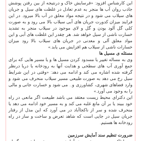
این کارشناس افزود: «فرسایش خاک و درنتیجه از بین رفتن پوشش
جاذب روان آب ها منجر به عدم تعادل در غلظت های سیل و جریان
های سیلاب می شود و در نتیجه مواد معلق در آب بالا میرود. در این
فرایند میزان کدورت جریان های آبی سیلاب بالا می رود و به صورت
کلی گل آلود بودن و گل و لای موجود در سیلاب منجر به تشدید
خسارت ناشی از سیل خواهد شد. هر چقدر این غلظت های آبی و این
مواد معلق آلی و معدنی در جریان های سیلاب بالا رود میزان
خسارات ناشی از سیلاب هم افزایش می یابد.»
مسئله ی مسیل ها
وی به مساله تغییر یا مسدود کردن مسیل ها و یا مسیر هایی که برای
جمع آوری آب های سطحی و هدایت آنها به رودخانه یا دریا درنظر
گرفته شده اشاره می کند و ادامه می دهد: «وقتی در این شرایط
سیل رخ می دهد به صورت طبیعی مسیر سیلاب منحرف می شود و
وارد فضاهای شهری، کشاورزی و.. می شود و خسارت جانی و مالی
را به وجود می آورد.»
این دکترای محیط زیست معتقد می باشد طبیعت اگر مانعی در راه
خود ببیند یا بر آن مانع غلبه می کند و به مسیر خود ادامه می دهد یا
منحرف شده و سر از ناکجاآباد در می آورد که این مدل از رفتار
جریان سیل در جایی است که شاهد تعرض و ساخت و ساز در راه
رودخانه ها هستیم.
ضرورت تنظیم سند آمایش سرزمین