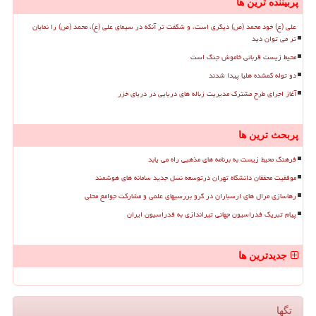
پربیننده ترین ها
علی (ع) خود محمد (ص) دیگری است، و شگفت تر آنکه در سیمای علی (ع)، محمد (ص) را نمایان
تر می توان دید
محیط زیست قربانی خاموش جنگ است
دو توله گمشده هلیا پیدا شدند
آغاز اجرای طرح مشترک مدیریت زباله های دریایی در دریای خزر
پربحث ترین ها
فرهنگ محیط زیست به برنامه های مذهبی راه می یابد
موفقیت محققان دانشگاه تهران درتوسعه نسل جدید سامانه های هوشمند
رهاسازی مرال های ارسباران در گرو بررسیهای علمی و مشارکت جوامع محلی
پیام تبریک فدراسیون جهانی تیراندازی به فدراسیون ایران
جدیدترین ها
تگها