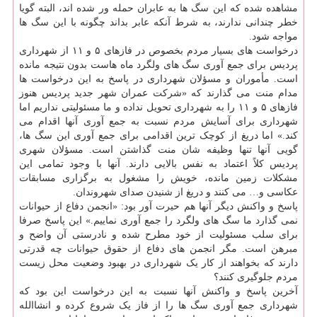
مشاهده شده که این سگ ها به عابران حمله ور شده اند، البته گویا
خطر چندانی ندارند، به شرط آنکه عابر بداند چگونه با این سگ ها
مواجه شود.
درخواست های بسیار مردم بخصوص در فازهای ۵ و ۱۱ از شهرداری
پردیس برای جمع آوری سگ های ولگرد ماه هاست بدون نتیجه مانده
است. مأموران و مسؤلان شهرداری در پاسخ به این درخواست ها
مدام منت می گذارند که «شرکت عمران شهر جدید پردیس هنوز
فازهای ۵ و ۱۱ را به شهرداری تحویل نداده و ما مسئولیتی نداریم اما
شهرداری برای آسایش مردم نسبت به جمع آوری آنها اقدام می
کند.» اما دریغ از کوچک ترین اقدامی برای جمع آوری این سگ ها،
گویی آنها تنها وظیفه شان منت گذاشتن است. مسؤلان شهری
پردیس کلاً اعتماد به نفس بالایی دارند. آنها با وجود تمامی این
مشکلات زمین مانده، خویش را مشغول به برگزاری مسابقات
عکاسی و… می کنند و دریغ از شنیدن صدای شهروندان.
پاسخ و واکنش دیگر آنها هم حیرت آور بود: «انجمن دفاع از حیوانات
نمی گذارد ما سگ های ولگرد را جمع آوری نماییم.» این پاسخ صرفا
برای سلب مسئولیت از خود مطرح شده و نادرستی آن واضح و
مبرهن است. مگر انجمن های دفاع از حقوق حیوانات چه قدرتی
دارند که بخواهند از کار یک شهرداری در بهبود وضعیت محل زیست
مردم جلوگیری کنند؟
آخرین پاسخ و واکنش آنها نسبت به این درخواست این بود که
شهرداری جمع آوری سگ ها را از فاز یک شروع کرده و انشاالله