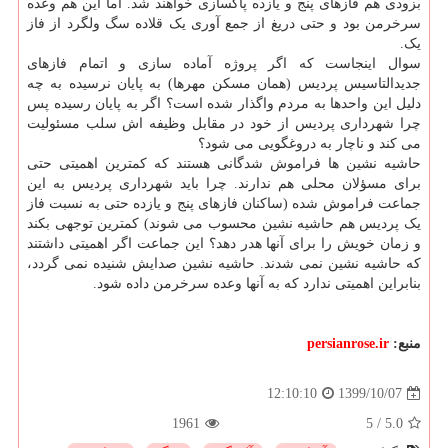
بزودی هم فازهای پنج و یازده پاکسازی خواهند شد. اما این هم وعده
سرخرمن بود و حتی دریغ از جمع آوری یک قلاده سگ ولگرد از فاز
یک.
سوال اینجاست که اگر پروژه آماده سازی و اتمام فازهای
جدیدالتاسیس پردیس (همان مسکن مهرها) به پایان نرسیده به چه
دلیل این واحدها به مردم واگذار شده است؟ اگر به پایان رسیده پس
چرا شهرداری پردیس از خود در مقابل وظیفه اش سلب مسئولیت
می کند و ناچار به دروغگویی می شود؟
حاشیه نشین ها فراموش شدگانی هستند که کمترین اهمیتی حتی
برای مسؤلان محلی هم ندارند. چرا باید شهرداری پردیس به این
جماعت فراموش شده (ساکنان فازهای پنج و یازده حتی به نسبت فاز
یک پردیس هم حاشیه نشین محسوب می شوند) کمترین توجهی بکند
و زمان خویش را برای آنها هدر دهد؟ این جماعت اگر اهمیتی داشتند
که حاشیه نشین نمی شدند. حاشیه نشین صدایش شنیده نمی گردد،
بنابراین اهمیتی ندارد که به آنها وعده سرخرمن داده شود.
منبع:
persianrose.ir
1399/10/07
12:10:10
1961
5
/
5.0