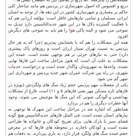
دریغ و افسوس که اصول شهرسازی در پردیس هم مانند ساختار کلی
حاکم بر معماری و شهرسازی کشور در این دهه ها، از توجه به انسان
ایرانی مسلمان و تمامی نیازهایش غافل است. مؤلفه ارزانی هم که
با فعالیت گسترده دلال ها در این شهر جدیدالتاسیس دارد تبدیل به
شوخی می شود و البته پاکی
هوا
را هم باید به شوخی های دیگرش
افزود.
همه این مشکلات را هم که با بخشایش بپذیریم (چرا که به هر حال
پردیس به نسبت تهران بسیار ارزان است و روزهای پاک بیشتری
دارد) حتی به نیازهای جزئی تر هم توجهی نشده است. عمده این
مشکلات به علت آن است که هنوز مراحل ساخت این فازها نهایی
نشده، واحدها به شهروندان واگذار شده است و درخواست
خدمات
شهری، در راه بین شرکت عمران شهر جدید پردیس و شهرداری این
شهر گم می شود.
یکی از معضلات مهم پردیس حجم زیاد سگ های ولگردش (بویژه در
فازهای تازه مسکن مهر یعنی فازهای ۵ و ۱۱) است. فارغ از مشکلات
بهداشتی و آلودگی صوتی که این سگ ها موجبش می شوند، وجود
آنها خطرات دیگری را هم در بردارد.
همانطور که اشاره شد در مراحل ساخت این شهرک ها توجهی به
نیازهای انسان نشده است، فی المثل فازهای جدیدالتاسیس هیچ گونه
فضای سبز یا پارک هایی برای تفریح کودکان و خانواده ها طراحی
نشده است و کودکان ناچارند در محوطه های فازها که در معرض
حجم عمده سگ های ولگرد قرار دارد، به بازی بپردازند. به دفعات هم