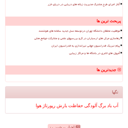
آغاز اجرای طرح مشترک مدیریت زباله های دریایی در دریای خزر
پربحث ترین ها
موفقیت محققان دانشگاه تهران درتوسعه نسل جدید سامانه های هوشمند
رهاسازی مرال های ارسباران در گرو بررسیهای علمی و مشارکت جوامع محلی
پیام تبریک فدراسیون جهانی تیراندازی به فدراسیون ایران
آمپول های لاغری در باشگاه ها و مراکز زیبایی
جدیدترین ها
تگها
آب
باد
برگ
آلودگی
حفاظت
بارش
رپورتاژ
هوا
اخبار پرشین رز