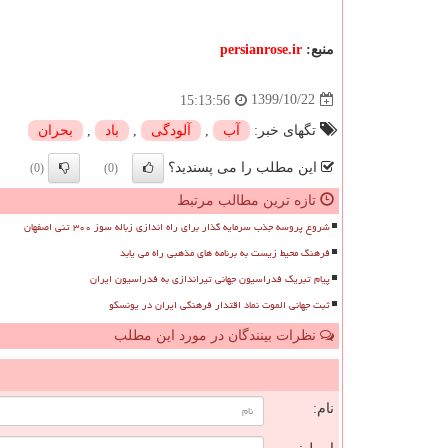
منبع:
persianrose.ir
1399/10/22
15:13:56
تگهای خبر:
آب
,
آلودگی
,
باد
,
بحران
این مطلب را می پسندید؟
(0)
(0)
تازه ترین مطالب مرتبط
شروع پروسه جذب سرمایه گذار برای راه اندازی زباله سوز ۳۰۰ تنی اصفهان
فرهنگ محیط زیست به برنامه های مذهبی راه می یابد
پیام تبریک فدراسیون جهانی تیراندازی به فدراسیون ایران
ثبت جهانی الموت نماد اقتدار فرهنگی ایران در یونسکو
نظرات بینندگان در مورد این مطلب
ن
نام: