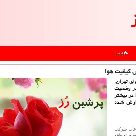
کیفیت
ی تهران،
اضر کیفیت هوا با شاخص میانگین 160 در وضعیت
 در بیشتر
زارش شده
اعات شرکت
سیه (منطقه