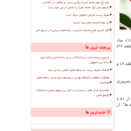
علی (ع) خود محمد (ص) دیگری است، و شگفت تر آنکه در
سیمای علی (ع)، محمد (ص) را نمایان تر می توان دید
محیط زیست قربانی خاموش جنگ است
دو توله گمشده هلیا پیدا شدند
آغاز اجرای طرح مشترک مدیریت زباله های دریایی در دریای خزر
(منطقه ۱۷)، پارک قائم (منطقه ۱۸)، شاد
آباد (منطقه ۱۸)، شهرری منطقه (۲۰)، فرمانداری شهر ری (منطقه ۲۰)، شهرداری منطقه ۲۱، شهرداری منطقه ۲۲ و شهرک چشمه (منطقه ۲۲)
پربحث ترین ها
شروع پروسه جذب سرمایه گذار برای راه اندازی زباله سوز
۳۰۰ تنی اصفهان
(منطقه ۷)، گلبرگ (منطقه ۸) و
فرهنگ محیط زیست به برنامه های مذهبی راه می یابد
موفقیت محققان دانشگاه تهران درتوسعه نسل جدید سامانه های
یرضروری
هوشمند
رهاسازی مرال های ارسباران در گرو بررسیهای علمی و مشارکت
جوامع محلی
گفتنی است که شاخص کیفیت هوا (AQI) به پنج دسته اصلی تقسیم بندی می شود. بر طبق این تقسیم بندی از عدد صفر تا ۵۰ هوا "پاک"، از ۵۱ تا
 "ناسالم برای همه گروه ها"، از
جدیدترین ها