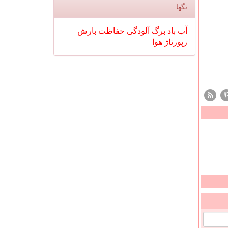
تگها
آب
باد
برگ
آلودگی
حفاظت
بارش
رپورتاژ
هوا