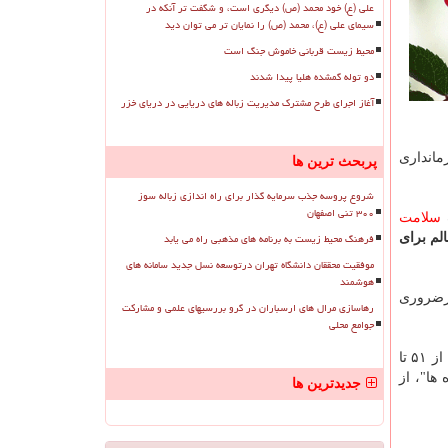
علی (ع) خود محمد (ص) دیگری است، و شگفت تر آنکه در
سیمای علی (ع)، محمد (ص) را نمایان تر می توان دید
محیط زیست قربانی خاموش جنگ است
دو توله گمشده هلیا پیدا شدند
آغاز اجرای طرح مشترک مدیریت زباله های دریایی در دریای خزر
داری منطقه ۱۵، مسعودیه (منطقه ۱۵)، پارک قائم (منطقه ۱۸)، شهرری منطقه (۲۰)، فرمانداری
پربحث ترین ها
شروع پروسه جذب سرمایه گذار برای راه اندازی زباله سوز
۳۰۰ تنی اصفهان
سلامت
فرهنگ محیط زیست به برنامه های مذهبی راه می یابد
لم برای
موفقیت محققان دانشگاه تهران درتوسعه نسل جدید سامانه های
هوشمند
یرضروری
رهاسازی مرال های ارسباران در گرو بررسیهای علمی و مشارکت
جوامع محلی
گفتنی است که شاخص کیفیت هوا (AQI) به پنج دسته اصلی تقسیم بندی می شود. بر طبق این تقسیم بندی از عدد صفر تا ۵۰ هوا "پاک"، از ۵۱ تا
 "ناسالم برای همه گروه ها"، از
جدیدترین ها