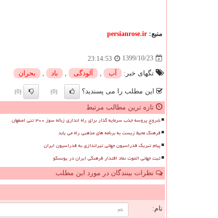
منبع:
persianrose.ir
1399/10/23
23:14:53
تگهای خبر:
آب
,
آلودگی
,
باد
,
بحران
این مطلب را می پسندید؟
(0)
(0)
تازه ترین مطالب مرتبط
شروع پروسه جذب سرمایه گذار برای راه اندازی زباله سوز ۳۰۰ تنی اصفهان
فرهنگ محیط زیست به برنامه های مذهبی راه می یابد
پیام تبریک فدراسیون جهانی تیراندازی به فدراسیون ایران
ثبت جهانی الموت نماد اقتدار فرهنگی ایران در یونسکو
نظرات بینندگان در مورد این مطلب
ن
نام: