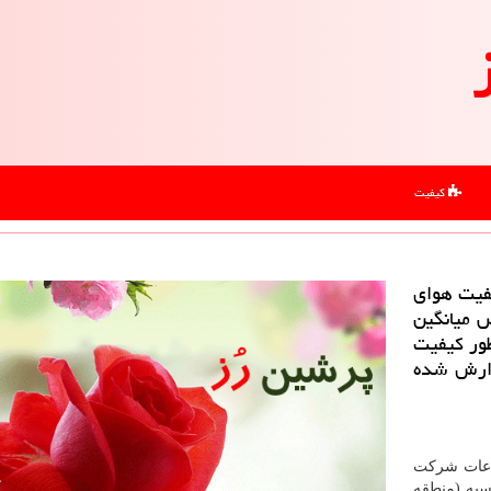
کیفیت
یفیت هوای
 میانگین
طور کیفیت
زارش شده
اعات شرکت
سیه (منطقه