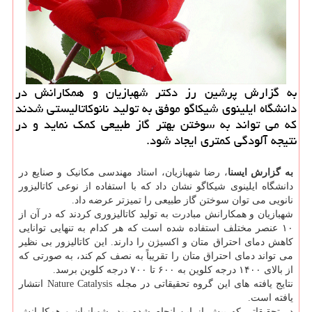
به گزارش پرشین رز دکتر شهبازیان و همکارانش در
دانشگاه ایلینوی شیکاگو موفق به تولید نانوکاتالیستی شدند
که می تواند به سوختن بهتر گاز طبیعی کمک نماید و در
نتیجه آلودگی کمتری ایجاد شود.
به
گزارش
ایسنا
، رضا شهبازیان، استاد مهندسی مکانیک و صنایع در
دانشگاه ایلینوی شیکاگو نشان داد که با استفاده از نوعی کاتالیزور
نانویی می توان سوختن گاز طبیعی را تمیزتر عرضه داد.
شهبازیان و همکارانش مبادرت به تولید کاتالیزوری کردند که در آن از
۱۰ عنصر مختلف استفاده شده است که هر کدام به تنهایی توانایی
کاهش دمای احتراق متان و اکسیژن را دارند. این کاتالیزور بی نظیر
می تواند دمای احتراق متان را تقریباً به نصف کم کند، به صورتی که
از بالای ۱۴۰۰ درجه کلوین به ۶۰۰ تا ۷۰۰ درجه کلوین برسد.
نتایج یافته های این گروه تحقیقاتی در مجله Nature Catalysis انتشار
یافته است.
در تحقیقاتی که پیش از این انجام شده بود، شهبازیان و همکارانش