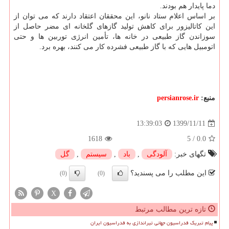
دما پایدار هم بودند.
بر اساس اعلام ستاد نانو، این محققان اعتقاد دارند که می توان از
این کاتالیزور برای کاهش تولید گازهای گلخانه ای مضر حاصل از
سوزاندن گاز طبیعی در خانه ها، تأمین انرژی توربین ها و حتی
اتومبیل هایی که با گاز طبیعی فشرده کار می کنند، بهره برد.
منبع:
persianrose.ir
1399/11/11
13:39:03
1618
5
/
0.0
تگهای خبر:
آلودگی
,
باد
,
سیستم
,
گل
این مطلب را می پسندید؟
(0)
(0)
X
تازه ترین مطالب مرتبط
پیام تبریک فدراسیون جهانی تیراندازی به فدراسیون ایران