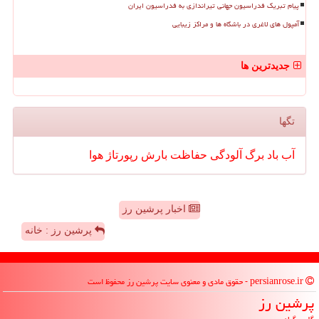
پیام تبریک فدراسیون جهانی تیراندازی به فدراسیون ایران
آمپول های لاغری در باشگاه ها و مراکز زیبایی
جدیدترین ها
تگها
آب
باد
برگ
آلودگی
حفاظت
بارش
رپورتاژ
هوا
اخبار پرشین رز
پرشین رز : خانه
persianrose.ir - حقوق مادی و معنوی سایت پرشین رز محفوظ است
پرشین رز