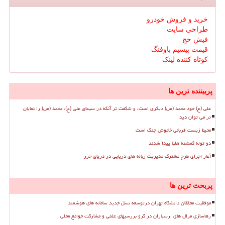
خرید و فروش خودرو
طراحی سایت
فیش حج
قیمت بیسیم باوفنگ
کوتاه کننده لینک
پربیننده ترین ها
علی (ع) خود محمد (ص) دیگری است، و شگفت تر آنکه در سیمای علی (ع)، محمد (ص) را نمایان
تر می توان دید
محیط زیست قربانی خاموش جنگ است
دو توله گمشده هلیا پیدا شدند
آغاز اجرای طرح مشترک مدیریت زباله های دریایی در دریای خزر
پربحث ترین ها
موفقیت محققان دانشگاه تهران درتوسعه نسل جدید سامانه های هوشمند
رهاسازی مرال های ارسباران در گرو بررسیهای علمی و مشارکت جوامع محلی