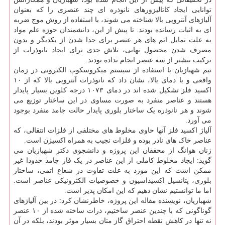
توانایی ایجاد کاتالیزورهای نانوذره ای چند عنصری را که بعنوان
آلیاژهای آنتروپی بالا شناخته می شوند، با استفاده از روش موج ضربه
ای به اثبات رسانده بودند. تا پیش از این، دانشمندان حوزه علم مواد
به علت تمایل اتم های هر عنصر برای جدا شدن از یکدیگر و بدون
مصرف شدن محصول نهایی، تلاش جدی برای ایجاد نانوذرات از
ترکیب بیشتر از سه عنصر انجام نداده بودند.
تیم شهبازیان با استفاده از سیستم میکروسکوپ الکترونی در زمان
واقعی و با دمای بالا، نشان داد که نانوذرات آنتروپی بالا که از ۱۰
اکسید فلز تشکیل شده اند در دمای ۱۰۷۳ درجه کلوین بسیار پایدار
هستند و عناصر منفرد به صورت مساوی در این ساختار توزیع می
شوند و هر نانوذره یک ساختار بلوری پایدار حالت جامد منفرد بوجود
می آورد.
آلیاژ اکسید فلز آنها حاوی مخلوط های مختلفی از فلزات انتقالی، که
عناصر خاک های نادر بوده و فلزات نجیب به همراه اکسیژن است.
ژنان هوانگ از محققان این پروژه و دانشجوی دکتر شهبازیان می
گوید: ایجاد مخلوط کاملی از این عناصر در یک فاز جامد حدودا غیر
ممکن است که این مورد به علت تفاوت در شعاع اتمی، ساختار
بلوری، پتانسیل اکسیداسیون و خصوصیات الکترونیکی عناصر است.
اما ما توانستیم نشان دهیم که این امکان پذیر است.
شهبازیان، نویسنده مقاله این پروژه، خاطرنشان کرد: در بین آلیاژهای
گوناگونی که با چندین عنصر ساختیم، ذرات ساخته شده از ۱۰ عنصر
نه تنها در کاهش نقطه احتراق گاز متان بسیار موثر بودند، بلکه در آن