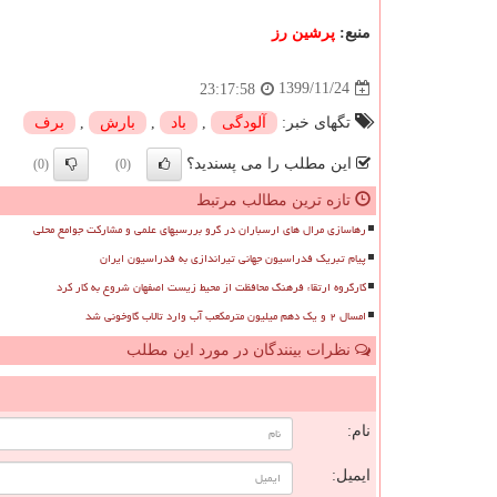
منبع:
پرشین رز
1399/11/24
23:17:58
تگهای خبر:
آلودگی
,
باد
,
بارش
,
برف
این مطلب را می پسندید؟
(0)
(0)
تازه ترین مطالب مرتبط
رهاسازی مرال های ارسباران در گرو بررسیهای علمی و مشارکت جوامع محلی
پیام تبریک فدراسیون جهانی تیراندازی به فدراسیون ایران
کارگروه ارتقاء فرهنگ محافظت از محیط زیست اصفهان شروع به کار کرد
امسال ۲ و یک دهم میلیون مترمکعب آب وارد تالاب گاوخونی شد
نظرات بینندگان در مورد این مطلب
ن
نام:
ایمیل: