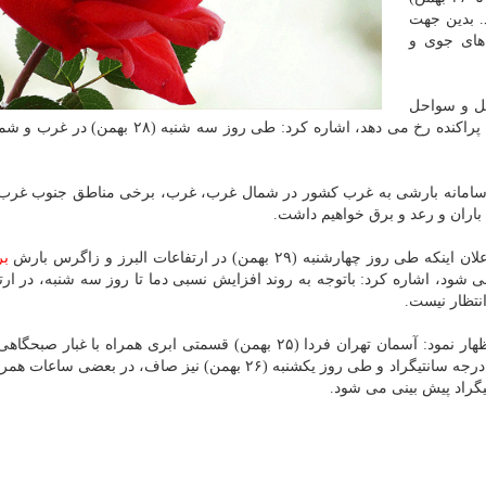
. بدین جهت
های جوی و
(۲۶ بهمن) در اردبیل و سواحل
پراکنده رخ می دهد، اشاره کرد: طی روز سه شنبه (۲۸ بهم
چهارشنبه (۲۹ بهمن) نیز با ورود سامانه بارشی به غرب کشور در شمال غرب، غرب، برخی مناطق جنوب غ
 باران و رعد و برق خواهیم داشت.
(۲۹ بهمن) در ارتفاعات البرز و زاگرس بارش
ب
 شود، اشاره کرد: باتوجه به روند افزایش نسبی دما تا روز سه شنبه، در ارت
نتظار نیست.
وی در آخر درباره وضعیت جوی تهران طی دو روز آینده اظهار نمود: آسمان تهران فردا (۲۵ بهمن) قسمتی ابری همراه با 
ازظهر وزش باد و با حداقل دمای هشت و حداکثر دمای ۱۸ درجه سانتیگراد و طی روز یکشنبه (۲۶ بهمن) نیز صاف، در بع