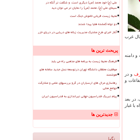
علی (ع) خود محمد (ص) دیگری است، و شگفت تر آنکه در
سیمای علی (ع)، محمد (ص) را نمایان تر می توان دید
محیط زیست قربانی خاموش جنگ است
دو توله گمشده هلیا پیدا شدند
آغاز اجرای طرح مشترک مدیریت زباله های دریایی در دریای خزر
ن) در غرب و شمال غرب
پربحث ترین ها
رب و دامنه
فرهنگ محیط زیست به برنامه های مذهبی راه می یابد
موفقیت محققان دانشگاه تهران درتوسعه نسل جدید سامانه های
هوشمند
رف
و در
فاعات و
رهاسازی مرال های ارسباران در گرو بررسیهای علمی و مشارکت
جوامع محلی
پیام تبریک فدراسیون جهانی تیراندازی به فدراسیون ایران
غبار صبحگاهی، در بعد
ضی ساعات همراه با غبار
جدیدترین ها
تگها